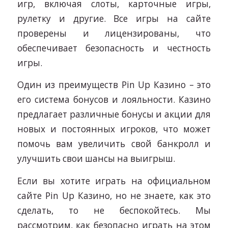
игр, включая слоты, карточные игры,
рулетку и другие. Все игры на сайте
проверены и лицензированы, что
обеспечивает безопасность и честность
игры.
Один из преимуществ Pin Up Казино – это
его система бонусов и лояльности. Казино
предлагает различные бонусы и акции для
новых и постоянных игроков, что может
помочь вам увеличить свой банкролл и
улучшить свои шансы на выигрыш.
Если вы хотите играть на официальном
сайте Pin Up Казино, но не знаете, как это
сделать, то не беспокойтесь. Мы
рассмотрим, как безопасно играть на этом