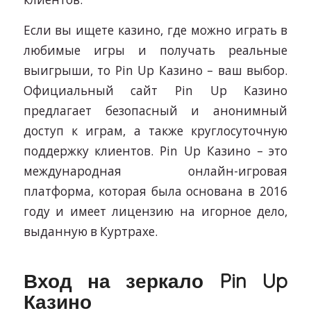
Если вы ищете казино, где можно играть в
любимые игры и получать реальные
выигрыши, то Pin Up Казино – ваш выбор.
Официальный сайт Pin Up Казино
предлагает безопасный и анонимный
доступ к играм, а также круглосуточную
поддержку клиентов. Pin Up Казино – это
международная онлайн-игровая
платформа, которая была основана в 2016
году и имеет лицензию на игорное дело,
выданную в Куртрахе.
Вход на зеркало Pin Up
Казино