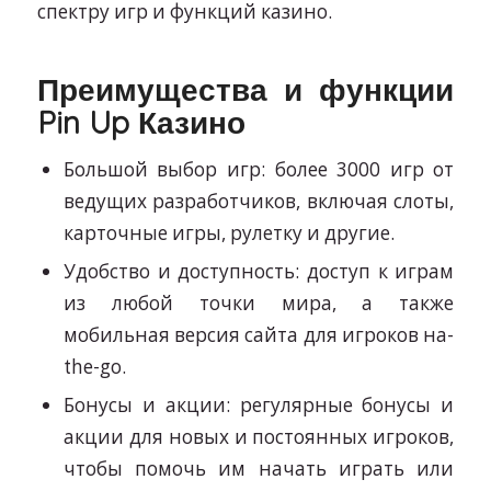
спектру игр и функций казино.
Преимущества и функции
Pin Up Казино
Большой выбор игр: более 3000 игр от
ведущих разработчиков, включая слоты,
карточные игры, рулетку и другие.
Удобство и доступность: доступ к играм
из любой точки мира, а также
мобильная версия сайта для игроков на-
the-go.
Бонусы и акции: регулярные бонусы и
акции для новых и постоянных игроков,
чтобы помочь им начать играть или