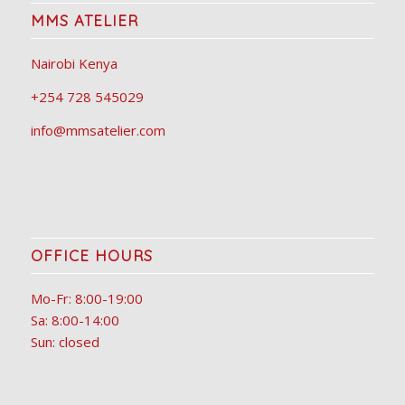
MMS ATELIER
Nairobi Kenya
+254 728 545029
info@mmsatelier.com
OFFICE HOURS
Mo-Fr: 8:00-19:00
Sa: 8:00-14:00
Sun: closed