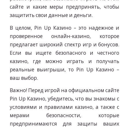
сайте и какие меры предпринять, чтобы
защитить свои данные и деньги.
В целом, Pin Up Казино – это надежное и
проверенное онлайн-казино, которое
предлагает широкий спектр игр и бонусов.
Если вы ищете безопасного и честного
казино, где можно играть и получать
реальные выигрыши, то Pin Up Казино –
ваш выбор.
Важно! Перед игрой на официальном сайте
Pin Up Казино, убедитесь, что вы знакомы с
условиями и правилами казино, а также с
мерами безопасности, которые
предпринимаются для защиты ваших