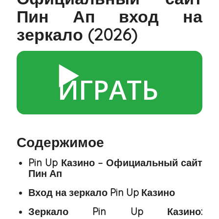
Пин Ап вход на
зеркало (2026)
▶️
ИГРАТЬ
Содержимое
Pin Up Казино – Официальный сайт
Пин Ап
Вход на зеркало Pin Up Казино
Зеркало Pin Up Казино: