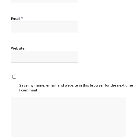
*
Email
Website
Save my name, email, and website in this browser for the next time
I comment.