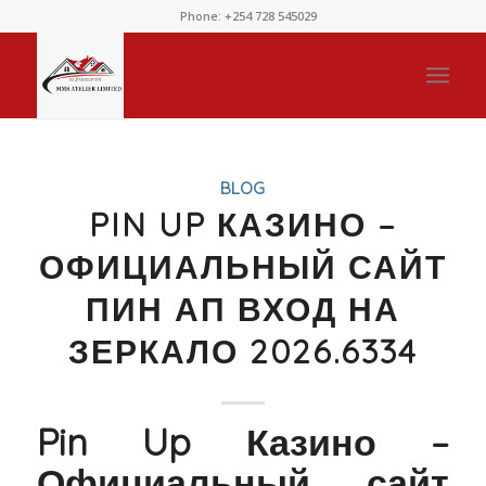
Phone: +254 728 545029
BLOG
PIN UP КАЗИНО –
ОФИЦИАЛЬНЫЙ САЙТ
ПИН АП ВХОД НА
ЗЕРКАЛО 2026.6334
Pin Up Казино –
Официальный сайт