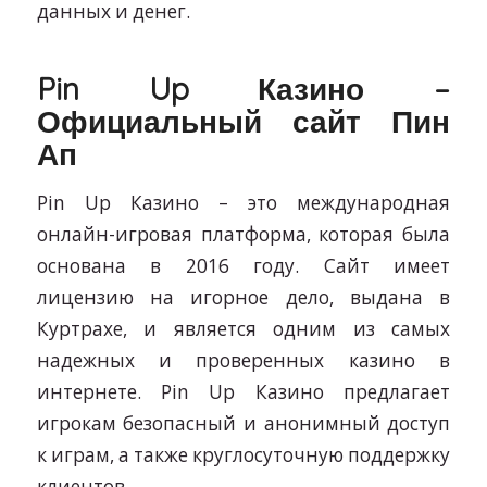
данных и денег.
Pin Up Казино –
Официальный сайт Пин
Ап
Pin Up Казино – это международная
онлайн-игровая платформа, которая была
основана в 2016 году. Сайт имеет
лицензию на игорное дело, выдана в
Куртрахе, и является одним из самых
надежных и проверенных казино в
интернете. Pin Up Казино предлагает
игрокам безопасный и анонимный доступ
к играм, а также круглосуточную поддержку
клиентов.