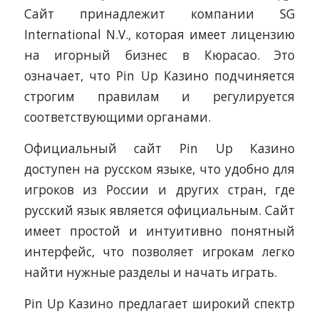
Сайт принадлежит компании SG
International N.V., которая имеет лицензию
на игорный бизнес в Кюрасао. Это
означает, что Pin Up Казино подчиняется
строгим правилам и регулируется
соответствующими органами.
Официальный сайт Pin Up Казино
доступен на русском языке, что удобно для
игроков из России и других стран, где
русский язык является официальным. Сайт
имеет простой и интуитивно понятный
интерфейс, что позволяет игрокам легко
найти нужные разделы и начать играть.
Pin Up Казино предлагает широкий спектр