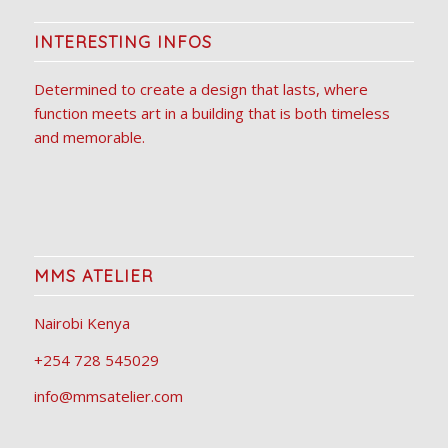
INTERESTING INFOS
Determined to create a design that lasts, where
function meets art in a building that is both timeless
and memorable.
MMS ATELIER
Nairobi Kenya
+254 728 545029
info@mmsatelier.com