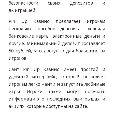
безопасности своих депозитов и
выигрышей.
Pin Up Казино предлагает игрокам
несколько способов депозита, включая
банковские карты, электронные деньги и
другие. Минимальный депозит составляет
50 рублей, что доступно для большинства
игроков.
Сайт Pin Up Казино имеет простой и
удобный интерфейс, который позволяет
игрокам легко найти и запустить любимые
игры. Игроки также могут получать
информацию о последних выигрышах и
акциях, которые доступны на сайте.