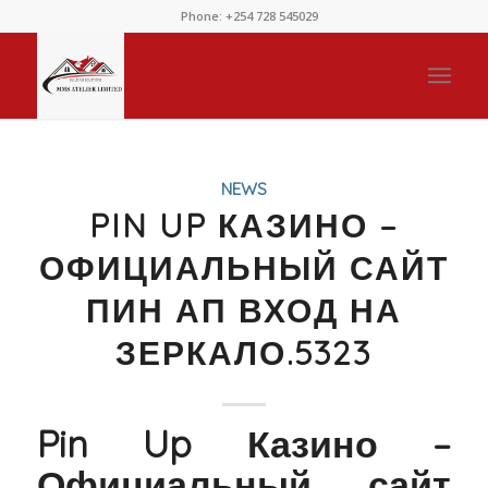
Phone: +254 728 545029
NEWS
PIN UP КАЗИНО –
ОФИЦИАЛЬНЫЙ САЙТ
ПИН АП ВХОД НА
ЗЕРКАЛО.5323
Pin Up Казино –
Официальный сайт