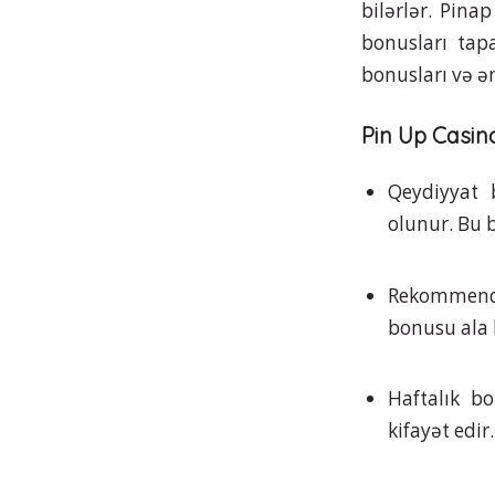
bilərlər. Pina
bonusları tapa
bonusları və ə
Pin Up Casin
Qeydiyyat 
olunur. Bu 
Rekommende
bonusu ala b
Haftalık 
kifayət edir.