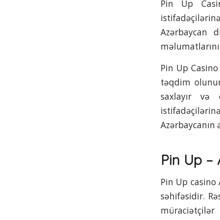
Pin Up Casin
istifadəçilər
Azərbaycan di
məlumatlarını 
Pin Up Casino 
təqdim olunur.
saxlayır və 
istifadəçiləri
Azərbaycanın ə
Pin Up –
Pin Up casino
səhifəsidir. R
müraciətçilər