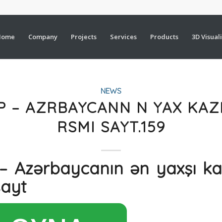
Home
Company
Projects
Services
Products
3D Visual
NEWS
P – AZRBAYCANN N YAX KA
RSMI SAYT.159
– Azərbaycanın ən yaxşı ka
sayt