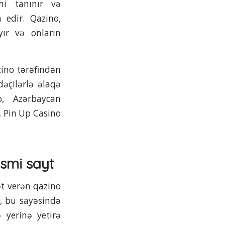
mi tanınır və
 edir. Qazino,
yır və onların
zino tərəfindən
dəçilərlə əlaqə
o, Azərbaycan
. Pin Up Casino
smi sayt
t verən qazino
r, bu sayəsində
 yerinə yetirə