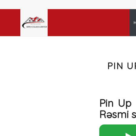
PIN U
Pin Up 
Rəsmi 