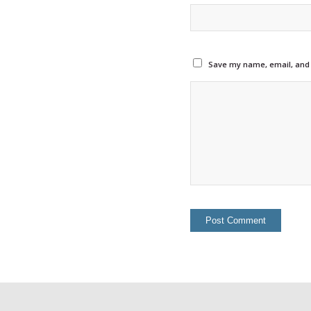
Save my name, email, and w