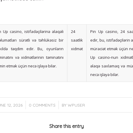
n Up casino, istifadəçilərinə əlaqəli
24
Pin Up casino, 24 saa
lumatları sürətli və təhlükəsiz bir
saatlik
edir, bu, istifadəçiləri
kildə təqdim edir. Bu, oyunların
xidmət
müraciət etmək üçün necə
minatını və xidmətlərinin təminatını
Up casino-nun xidmətlər
min etmək üçün necə işləyə bilər.
əlaqə saxlamaq və mür
necə işləyə bilər.
/
/
NE 12, 2026
0 COMMENTS
BY
WPUSER
Share this entry