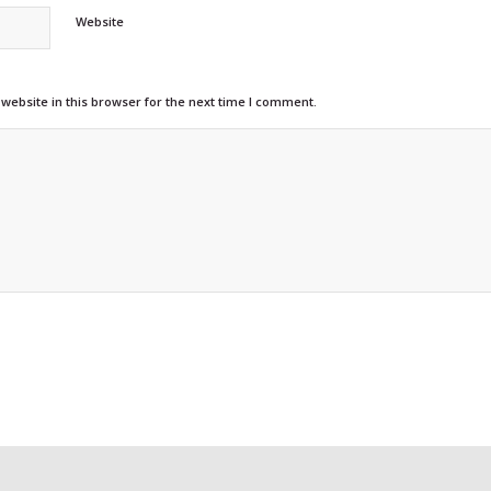
Website
ebsite in this browser for the next time I comment.