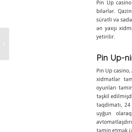
Pin Up casino
bilərlər. Qaz
sürətli və sadə
ən yaxşı xidm
yetirilir.
Изысканность_и_очарование_pin_up_в_винтажно...
Pin Up-ni
Pin Up casino, 
xidmətlər təm
oyunları təmi
təşkil edilmiş
təqdimatı, 24 
uyğun olara
avtomatlaşdırıl
təmin etmək üç