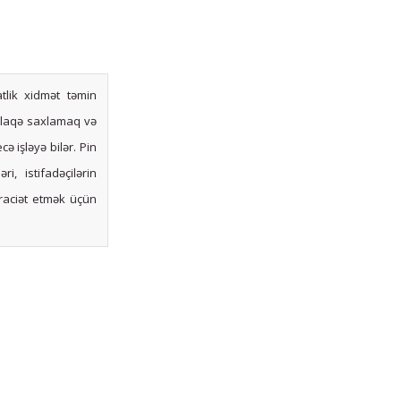
tlik xidmət təmin
n əlaqə saxlamaq və
 işləyə bilər. Pin
i, istifadəçilərin
aciət etmək üçün