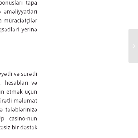
bonusları tapa
 əməliyyatları
da müraciətçilər
sədləri yerinə
Pi
Rs
yətli və sürətli
, hesabları və
min etmək üçün
sürətli məlumat
ə tələblərinizə
p casino-nun
kəsiz bir dəstək