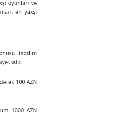
xşı oyunları və
nları, ən yaxşı
bonusu təqdim
ayət edir.
edərək 100 AZN
imum 1000 AZN