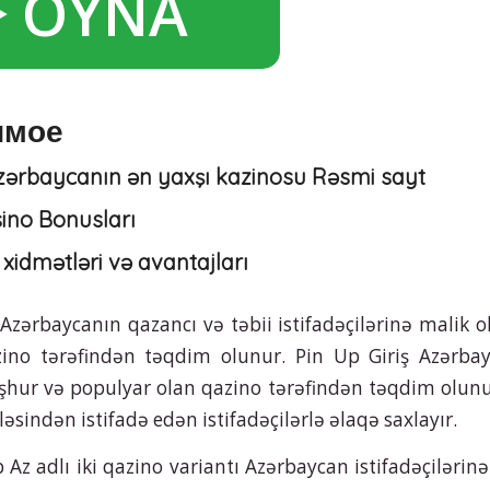
️ OYNA
имое
Azərbaycanın ən yaxşı kazinosu Rəsmi sayt
ino Bonusları
 xidmətləri və avantajları
Azərbaycanın qazancı və təbii istifadəçilərinə malik o
zino tərəfindən təqdim olunur. Pin Up Giriş Azərbay
şhur və populyar olan qazino tərəfindən təqdim olunu
əsindən istifadə edən istifadəçilərlə əlaqə saxlayır.
 Az adlı iki qazino variantı Azərbaycan istifadəçilərinə