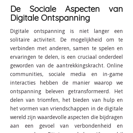
De Sociale Aspecten van
Digitale Ontspanning
Digitale ontspanning is niet langer een
solitaire activiteit. De mogelijkheid om te
verbinden met anderen, samen te spelen en
ervaringen te delen, is een cruciaal onderdeel
geworden van de aantrekkingskracht. Online
communities, sociale media en in-game
interacties hebben de manier waarop we
ontspanning beleven getransformeerd. Het
delen van triomfen, het bieden van hulp en
het vormen van vriendschappen in de digitale
wereld zijn waardevolle aspecten die bijdragen
aan een gevoel van verbondenheid en