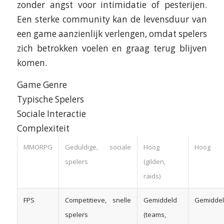
zonder angst voor intimidatie of pesterijen.
Een sterke community kan de levensduur van
een game aanzienlijk verlengen, omdat spelers
zich betrokken voelen en graag terug blijven
komen.
Game Genre
Typische Spelers
Sociale Interactie
Complexiteit
MMORPG
Geduldige, sociale
Hoog
Hoog
spelers
(gilden,
raids)
FPS
Competitieve, snelle
Gemiddeld
Gemidde
spelers
(teams,