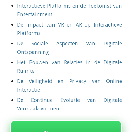
Interactieve Platforms en de Toekomst van
Entertainment
De Impact van VR en AR op Interactieve
Platforms
De Sociale Aspecten van Digitale
Ontspanning
Het Bouwen van Relaties in de Digitale
Ruimte
De Veiligheid en Privacy van Online
Interactie
De Continuë Evolutie van Digitale
Vermaaksvormen