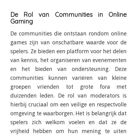
De Rol van Communities in Online
Gaming
De communities die ontstaan rondom online
games zijn van onschatbare waarde voor de
spelers. Ze bieden een platform voor het delen
van kennis, het organiseren van evenementen
en het bieden van ondersteuning. Deze
communities kunnen variëren van kleine
groepen vrienden tot grote fora met
duizenden leden. De rol van moderators is
hierbij cruciaal om een veilige en respectvolle
omgeving te waarborgen. Het is belangrijk dat
spelers zich welkom voelen en dat ze de
vrijheid hebben om hun mening te uiten