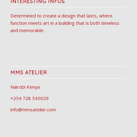
INTERESTING INFOS
Determined to create a design that lasts, where
function meets art in a building that is both timeless
and memorable.
MMS ATELIER
Nairobi Kenya
+254 728 545029
info@mmsatelier.com