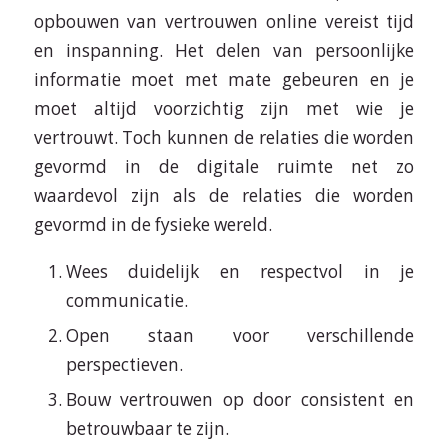
opbouwen van vertrouwen online vereist tijd
en inspanning. Het delen van persoonlijke
informatie moet met mate gebeuren en je
moet altijd voorzichtig zijn met wie je
vertrouwt. Toch kunnen de relaties die worden
gevormd in de digitale ruimte net zo
waardevol zijn als de relaties die worden
gevormd in de fysieke wereld.
Wees duidelijk en respectvol in je
communicatie.
Open staan voor verschillende
perspectieven.
Bouw vertrouwen op door consistent en
betrouwbaar te zijn.