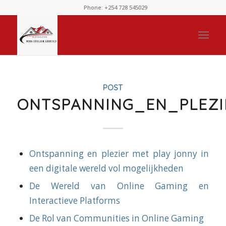
Phone: +254 728 545029
POST
ONTSPANNING_EN_PLEZI
Ontspanning en plezier met play jonny in
een digitale wereld vol mogelijkheden
De Wereld van Online Gaming en
Interactieve Platforms
De Rol van Communities in Online Gaming