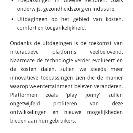
Toepassingen in diverse sectoren, zoals
onderwijs, gezondheidszorg en industrie.
Uitdagingen op het gebied van kosten,
comfort en toegankelijkheid.
Ondanks de uitdagingen is de toekomst van
interactieve platforms veelbelovend.
Naarmate de technologie verder evolueert en
de kosten dalen, zullen we steeds meer
innovatieve toepassingen zien die de manier
waarop we entertainment beleven veranderen.
Platformen zoals ‘play jonny’ zullen
ongetwijfeld profiteren van deze
ontwikkelingen en nieuwe mogelijkheden
bieden aan hun gebruikers.