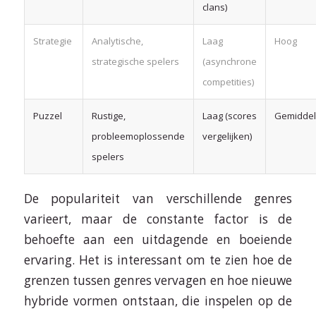
clans)
Strategie
Analytische,
Laag
Hoog
strategische spelers
(asynchrone
competities)
Puzzel
Rustige,
Laag (scores
Gemidde
probleemoplossende
vergelijken)
spelers
De populariteit van verschillende genres
varieert, maar de constante factor is de
behoefte aan een uitdagende en boeiende
ervaring. Het is interessant om te zien hoe de
grenzen tussen genres vervagen en hoe nieuwe
hybride vormen ontstaan, die inspelen op de