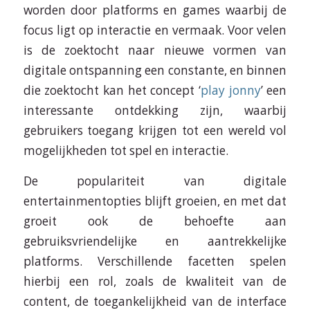
worden door platforms en games waarbij de
focus ligt op interactie en vermaak. Voor velen
is de zoektocht naar nieuwe vormen van
digitale ontspanning een constante, en binnen
die zoektocht kan het concept ‘
play jonny
’ een
interessante ontdekking zijn, waarbij
gebruikers toegang krijgen tot een wereld vol
mogelijkheden tot spel en interactie.
De populariteit van digitale
entertainmentopties blijft groeien, en met dat
groeit ook de behoefte aan
gebruiksvriendelijke en aantrekkelijke
platforms. Verschillende facetten spelen
hierbij een rol, zoals de kwaliteit van de
content, de toegankelijkheid van de interface