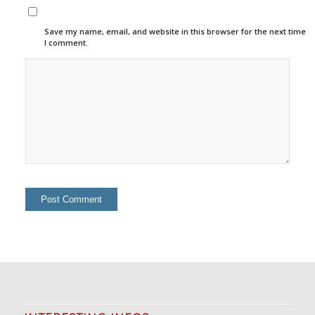
Save my name, email, and website in this browser for the next time
I comment.