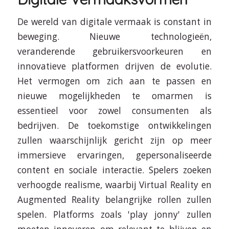
De wereld van digitale vermaak is constant in
beweging. Nieuwe technologieën,
veranderende gebruikersvoorkeuren en
innovatieve platformen drijven de evolutie.
Het vermogen om zich aan te passen en
nieuwe mogelijkheden te omarmen is
essentieel voor zowel consumenten als
bedrijven. De toekomstige ontwikkelingen
zullen waarschijnlijk gericht zijn op meer
immersieve ervaringen, gepersonaliseerde
content en sociale interactie. Spelers zoeken
verhoogde realisme, waarbij Virtual Reality en
Augmented Reality belangrijke rollen zullen
spelen. Platforms zoals 'play jonny' zullen