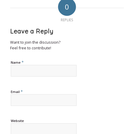
0
REPLIES
Leave a Reply
Want to join the discussion?
Feel free to contribute!
*
Name
*
Email
Website