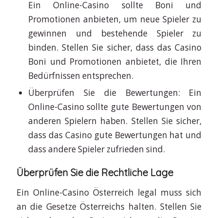
Ein Online-Casino sollte Boni und
Promotionen anbieten, um neue Spieler zu
gewinnen und bestehende Spieler zu
binden. Stellen Sie sicher, dass das Casino
Boni und Promotionen anbietet, die Ihren
Bedürfnissen entsprechen.
Überprüfen Sie die Bewertungen: Ein
Online-Casino sollte gute Bewertungen von
anderen Spielern haben. Stellen Sie sicher,
dass das Casino gute Bewertungen hat und
dass andere Spieler zufrieden sind.
Überprüfen Sie die Rechtliche Lage
Ein Online-Casino Österreich legal muss sich
an die Gesetze Österreichs halten. Stellen Sie