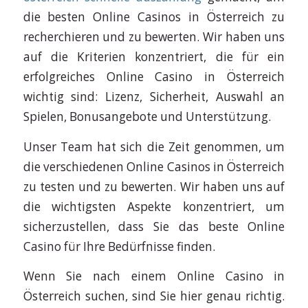
die besten Online Casinos in Österreich zu
recherchieren und zu bewerten. Wir haben uns
auf die Kriterien konzentriert, die für ein
erfolgreiches Online Casino in Österreich
wichtig sind: Lizenz, Sicherheit, Auswahl an
Spielen, Bonusangebote und Unterstützung.
Unser Team hat sich die Zeit genommen, um
die verschiedenen Online Casinos in Österreich
zu testen und zu bewerten. Wir haben uns auf
die wichtigsten Aspekte konzentriert, um
sicherzustellen, dass Sie das beste Online
Casino für Ihre Bedürfnisse finden.
Wenn Sie nach einem Online Casino in
Österreich suchen, sind Sie hier genau richtig.