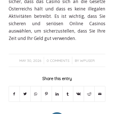
sicher, dass das Casino sich an die Gesetze
Österreichs hält und dass es keine illegalen
Aktivitäten betreibt. Es ist wichtig, dass Sie
sicheren und seriösen Online Casinos
auswählen, um sicherzustellen, dass Sie Ihre
Zeit und Ihr Geld gut verwenden.
/
/
MAY 30, 2026
0 COMMENTS
BY
WPUSER
Share this entry