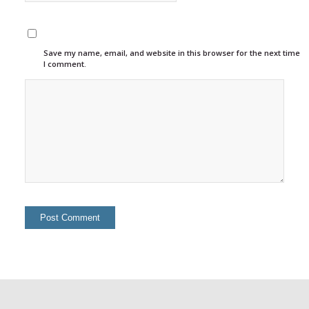
Save my name, email, and website in this browser for the next time
I comment.