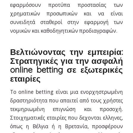
εφαρμόσουν προτύπα προστασίας των
χρηματικών προσωπικών και να είναι
συνειδητά σταθεροί στην εφαρμογή των
νομικών και καθοδηγητικών προδιαγραφών.
Βελτιώνοντας την εμπειρία:
Στρατηγικές για την ασφαλή
online betting σε εξωτερικές
εταιρίες
Το online betting είναι μια ενορχηστρωμένη
δραστηριότητα που απαιτεί από τους χρήστες
τεκμηριωμένη επιγνώση και προσοχή.
Στοιχηματικές εταιρίες που δεχονται ελληνες,
όπως η Βέλγια ή η Βρετανία, προσφέρουν