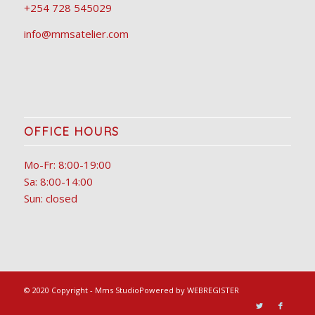
+254 728 545029
info@mmsatelier.com
OFFICE HOURS
Mo-Fr: 8:00-19:00
Sa: 8:00-14:00
Sun: closed
© 2020 Copyright - Mms Studio
Powered by WEBREGISTER