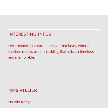
INTERESTING INFOS
Determined to create a design that lasts, where
function meets art in a building that is both timeless
and memorable.
MMS ATELIER
Nairobi Kenya