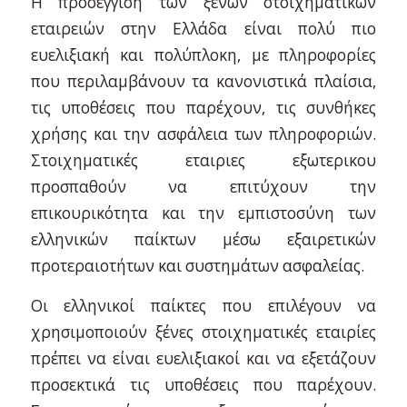
Η προσέγγιση των ξένων στοιχηματικών
εταιρειών στην Ελλάδα είναι πολύ πιο
ευελιξιακή και πολύπλοκη, με πληροφορίες
που περιλαμβάνουν τα κανονιστικά πλαίσια,
τις υποθέσεις που παρέχουν, τις συνθήκες
χρήσης και την ασφάλεια των πληροφοριών.
Στοιχηματικές εταιριες εξωτερικου
προσπαθούν να επιτύχουν την
επικουρικότητα και την εμπιστοσύνη των
ελληνικών παίκτων μέσω εξαιρετικών
προτεραιοτήτων και συστημάτων ασφαλείας.
Οι ελληνικοί παίκτες που επιλέγουν να
χρησιμοποιούν ξένες στοιχηματικές εταιρίες
πρέπει να είναι ευελιξιακοί και να εξετάζουν
προσεκτικά τις υποθέσεις που παρέχουν.