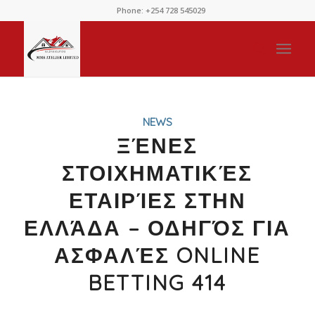
Phone: +254 728 545029
NEWS
ΞΈΝΕΣ
ΣΤΟΙΧΗΜΑΤΙΚΈΣ
ΕΤΑΙΡΊΕΣ ΣΤΗΝ
ΕΛΛΆΔΑ – ΟΔΗΓΌΣ ΓΙΑ
ΑΣΦΑΛΈΣ ONLINE
BETTING 414