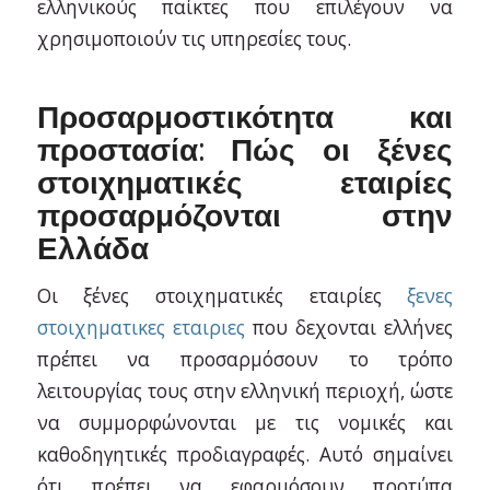
ελληνικούς παίκτες που επιλέγουν να
χρησιμοποιούν τις υπηρεσίες τους.
Προσαρμοστικότητα και
προστασία: Πώς οι ξένες
στοιχηματικές εταιρίες
προσαρμόζονται στην
Ελλάδα
Οι ξένες στοιχηματικές εταιρίες
ξενες
στοιχηματικες εταιριες
που δεχονται ελλήνες
πρέπει να προσαρμόσουν το τρόπο
λειτουργίας τους στην ελληνική περιοχή, ώστε
να συμμορφώνονται με τις νομικές και
καθοδηγητικές προδιαγραφές. Αυτό σημαίνει
ότι πρέπει να εφαρμόσουν προτύπα