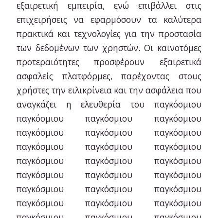
εξαιρετική εμπειρία, ενώ επιβάλλει στις
επιχειρήσεις να εφαρμόσουν τα καλύτερα
πρακτικά και τεχνολογίες για την προστασία
των δεδομένων των χρηστών. Οι καινοτόμες
προτεραιότητες προσφέρουν εξαιρετικά
ασφαλείς πλατφόρμες, παρέχοντας στους
χρήστες την ειλικρίνεια και την ασφάλεια που
αναγκάζει η ελευθερία του παγκόσμιου
παγκόσμιου παγκόσμιου παγκόσμιου
παγκόσμιου παγκόσμιου παγκόσμιου
παγκόσμιου παγκόσμιου παγκόσμιου
παγκόσμιου παγκόσμιου παγκόσμιου
παγκόσμιου παγκόσμιου παγκόσμιου
παγκόσμιου παγκόσμιου παγκόσμιου
παγκόσμιου παγκόσμιου παγκόσμιου
παγκόσμιου παγκόσμιου παγκόσμιου