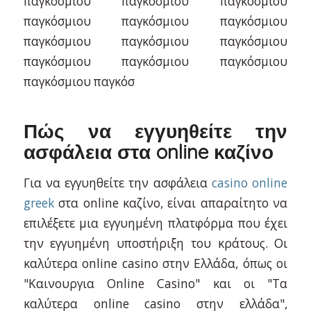
παγκόσμιου παγκόσμιου παγκόσμιου
παγκόσμιου παγκόσμιου παγκόσμιου
παγκόσμιου παγκόσμιου παγκόσμιου
παγκόσμιου παγκόσμιου παγκόσμιου
παγκόσμιου παγκόσ
Πώς να εγγυηθείτε την
ασφάλεια στα online καζίνο
Για να εγγυηθείτε την ασφάλεια
casino online
greek
στα online καζίνο, είναι απαραίτητο να
επιλέξετε μια εγγυημένη πλατφόρμα που έχει
την εγγυημένη υποστήριξη του κράτους. Οι
καλύτερα online casino στην Ελλάδα, όπως οι
"Καινουργια Online Casino" και οι "Τα
καλύτερα online casino στην ελλάδα",