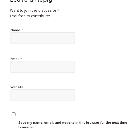
Want to join the discussion?
Feel free to contribute!
*
Name
*
Email
Website
Save my name, email, and website in this browser for the next time
I comment.