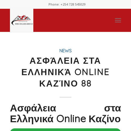
Phone: +254 728 545029
NEWS
ΑΣΦΆΛΕΙΑ ΣΤΑ
ΕΛΛΗΝΙΚΆ ONLINE
ΚΑΖΊΝΟ 88
Ασφάλεια στα
Ελληνικά Online Καζίνο