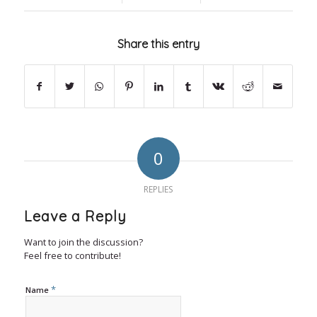
Share this entry
0
REPLIES
Leave a Reply
Want to join the discussion?
Feel free to contribute!
*
Name