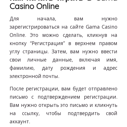
Casino Online
Для начала, вам нужно
зарегистрироваться на сайте Gama Casino
Online. Это можно сделать, кликнув на
кнопку “Регистрация” в верхнем правом
углу страницы. Затем, вам нужно ввести
свои личные данные, включая имя,
фамилию, дату рождения и адрес
электронной почты.
После регистрации, вам будет отправлено
письмо с подтверждением регистрации.
Вам нужно открыть это письмо и кликнуть
на ссылку, чтобы подтвердить свой
аккаунт.