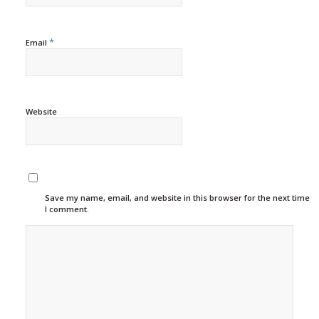
*
Email
Website
Save my name, email, and website in this browser for the next time
I comment.