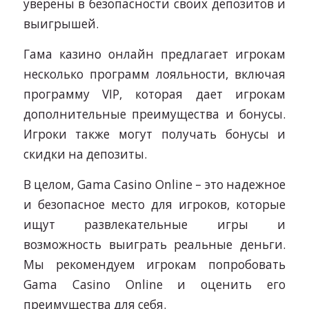
уверены в безопасности своих депозитов и
выигрышей.
Гама казино онлайн предлагает игрокам
несколько программ лояльности, включая
программу VIP, которая дает игрокам
дополнительные преимущества и бонусы.
Игроки также могут получать бонусы и
скидки на депозиты.
В целом, Gama Casino Online – это надежное
и безопасное место для игроков, которые
ищут развлекательные игры и
возможность выиграть реальные деньги.
Мы рекомендуем игрокам попробовать
Gama Casino Online и оценить его
преимущества для себя.