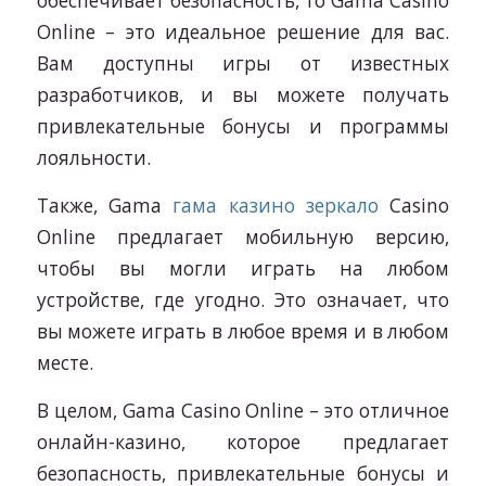
обеспечивает безопасность, то Gama Casino
Online – это идеальное решение для вас.
Вам доступны игры от известных
разработчиков, и вы можете получать
привлекательные бонусы и программы
лояльности.
Также, Gama
гама казино зеркало
Casino
Online предлагает мобильную версию,
чтобы вы могли играть на любом
устройстве, где угодно. Это означает, что
вы можете играть в любое время и в любом
месте.
В целом, Gama Casino Online – это отличное
онлайн-казино, которое предлагает
безопасность, привлекательные бонусы и