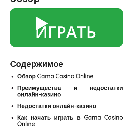
▶️
ИГРАТЬ
Содержимое
Обзор Gama Casino Online
Преимущества и недостатки
онлайн-казино
Недостатки онлайн-казино
Как начать играть в Gama Casino
Online