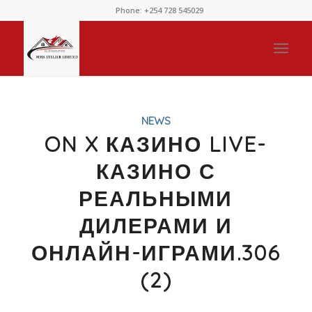
Phone: +254 728 545029
NEWS
ON X КАЗИНО LIVE-
КАЗИНО С
РЕАЛЬНЫМИ
ДИЛЕРАМИ И
ОНЛАЙН-ИГРАМИ.306
(2)