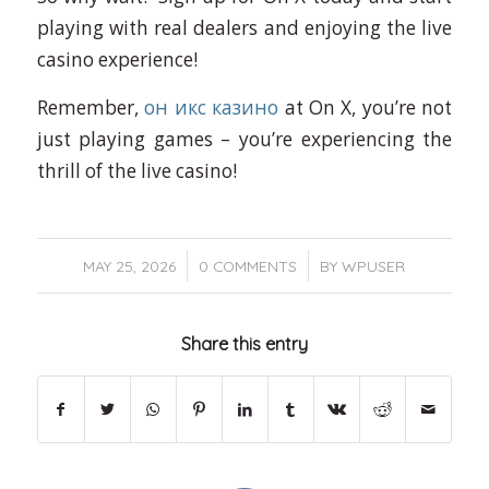
playing with real dealers and enjoying the live
casino experience!
Remember,
он икс казино
at On X, you’re not
just playing games – you’re experiencing the
thrill of the live casino!
/
/
MAY 25, 2026
0 COMMENTS
BY
WPUSER
Share this entry