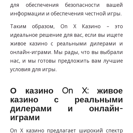
для обеспечения безопасности вашей
информации и обеспечения честной игры.
Таким образом, On X Казино – это
идеальное решение для вас, если вы ищете
живое казино с реальными дилерами и
онлайн-играми. Мы рады, что вы выбрали
нас, и мы готовы предложить вам лучшие
условия для игры.
О казино On X: живое
казино с реальными
дилерами и онлайн-
играми
On X казино предлагает широкий спектр