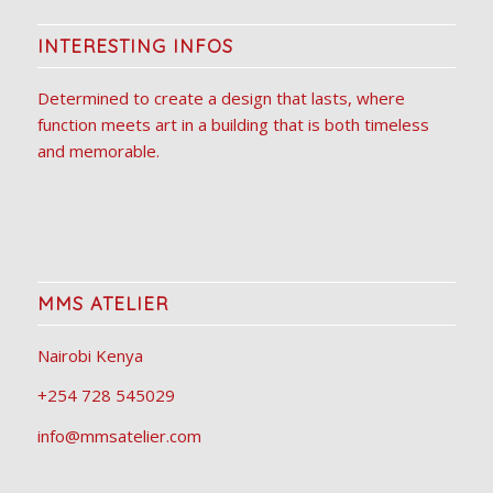
INTERESTING INFOS
Determined to create a design that lasts, where
function meets art in a building that is both timeless
and memorable.
MMS ATELIER
Nairobi Kenya
+254 728 545029
info@mmsatelier.com