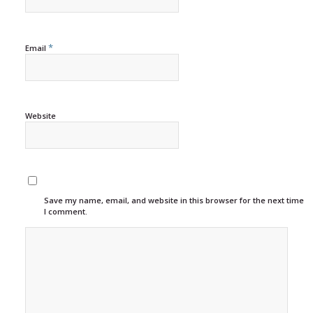
*
Email
Website
Save my name, email, and website in this browser for the next time
I comment.