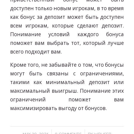
доступен только новым игрокам, в то время
как бонус за депозит может быть доступен
всем игрокам, которые сделают депозит.
Понимание условий каждого бонуса
поможет вам выбрать тот, который лучше
всего подходит вам.
Кроме того, не забывайте о том, что бонусы
могут быть связаны с ограничениями,
такими как минимальный депозит или
максимальный выигрыш. Понимание этих
ограничений поможет вам
максимизировать выгоду от бонусов.
/
/
MAY 20, 2026
0 COMMENTS
BY
WPUSER