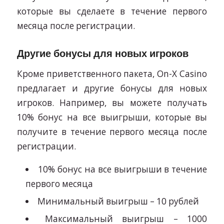
которые вы сделаете в течение первого
месяца после регистрации.
Другие бонусы для новых игроков
Кроме приветственного пакета, On-X Casino
предлагает и другие бонусы для новых
игроков. Например, вы можете получать
10% бонус на все выигрыши, которые вы
получите в течение первого месяца после
регистрации.
10% бонус на все выигрыши в течение
первого месяца
Минимальный выигрыш – 10 рублей
Максимальный выигрыш – 1000