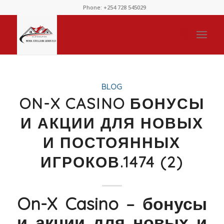
Phone: +254 728 545029
BLOG
ON-X CASINO БОНУСЫ
И АКЦИИ ДЛЯ НОВЫХ
И ПОСТОЯННЫХ
ИГРОКОВ.1474 (2)
On-X Casino – бонусы
и акции для новых и