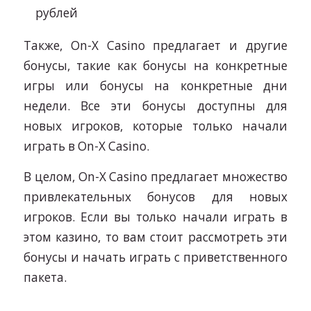
рублей
Также, On-X Casino предлагает и другие
бонусы, такие как бонусы на конкретные
игры или бонусы на конкретные дни
недели. Все эти бонусы доступны для
новых игроков, которые только начали
играть в On-X Casino.
В целом, On-X Casino предлагает множество
привлекательных бонусов для новых
игроков. Если вы только начали играть в
этом казино, то вам стоит рассмотреть эти
бонусы и начать играть с приветственного
пакета.