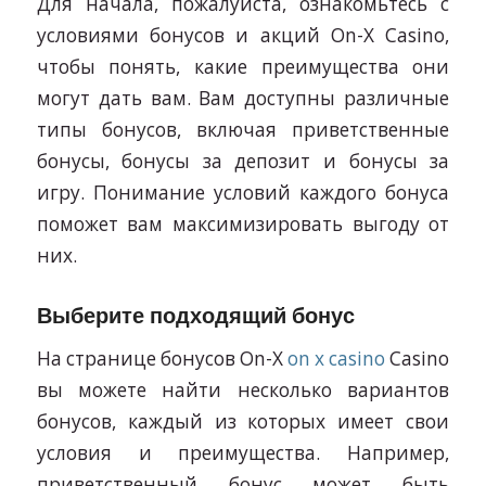
Для начала, пожалуйста, ознакомьтесь с
условиями бонусов и акций On-X Casino,
чтобы понять, какие преимущества они
могут дать вам. Вам доступны различные
типы бонусов, включая приветственные
бонусы, бонусы за депозит и бонусы за
игру. Понимание условий каждого бонуса
поможет вам максимизировать выгоду от
них.
Выберите подходящий бонус
На странице бонусов On-X
on x casino
Casino
вы можете найти несколько вариантов
бонусов, каждый из которых имеет свои
условия и преимущества. Например,
приветственный бонус может быть