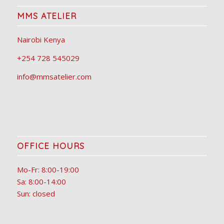
MMS ATELIER
Nairobi Kenya
+254 728 545029
info@mmsatelier.com
OFFICE HOURS
Mo-Fr: 8:00-19:00
Sa: 8:00-14:00
Sun: closed