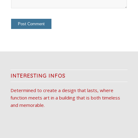
INTERESTING INFOS
Determined to create a design that lasts, where
function meets art in a building that is both timeless
and memorable.