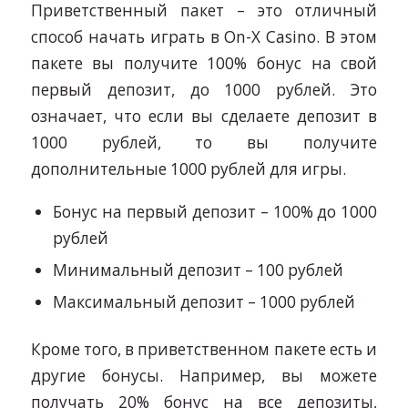
Приветственный пакет – это отличный
способ начать играть в On-X Casino. В этом
пакете вы получите 100% бонус на свой
первый депозит, до 1000 рублей. Это
означает, что если вы сделаете депозит в
1000 рублей, то вы получите
дополнительные 1000 рублей для игры.
Бонус на первый депозит – 100% до 1000
рублей
Минимальный депозит – 100 рублей
Максимальный депозит – 1000 рублей
Кроме того, в приветственном пакете есть и
другие бонусы. Например, вы можете
получать 20% бонус на все депозиты,