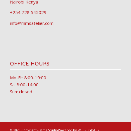
Nairobi Kenya
+254 728 545029
info@mmsatelier.com
OFFICE HOURS
Mo-Fr: 8:00-19:00
Sa: 8:00-14:00
Sun: closed
© 2020 Copyright - Mms Studio
Powered by WEBREGISTER