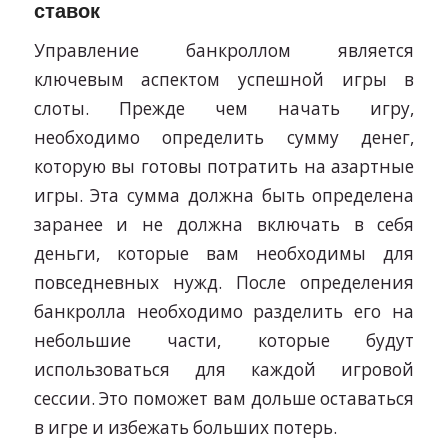
ставок
Управление банкроллом является
ключевым аспектом успешной игры в
слоты. Прежде чем начать игру,
необходимо определить сумму денег,
которую вы готовы потратить на азартные
игры. Эта сумма должна быть определена
заранее и не должна включать в себя
деньги, которые вам необходимы для
повседневных нужд. После определения
банкролла необходимо разделить его на
небольшие части, которые будут
использоваться для каждой игровой
сессии. Это поможет вам дольше оставаться
в игре и избежать больших потерь.