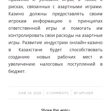
рисках, связанных с азартными играми.
Казино должны предоставлять своим
игрокам информацию о принципах
ответственной игры и помогать им
контролировать свои расходы на азартные
игры. Развитие индустрии онлайн-казино
в Казахстане будет способствовать
созданию новых рабочих мест и
увеличению налоговых поступлений в
бюджет.
/
/
JUNE 24, 2026
0 COMMENTS
BY
WPUSER
Share this entry