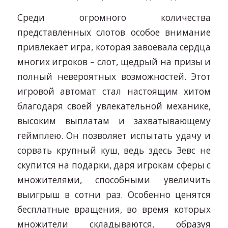
Среди огромного количества
представленных слотов особое внимание
привлекает игра, которая завоевала сердца
многих игроков – слот, щедрый на призы и
полный невероятных возможностей. Этот
игровой автомат стал настоящим хитом
благодаря своей увлекательной механике,
высоким выплатам и захватывающему
геймплею. Он позволяет испытать удачу и
сорвать крупный куш, ведь здесь Зевс не
скупится на подарки, даря игрокам сферы с
множителями, способными увеличить
выигрыш в сотни раз. Особенно ценятся
бесплатные вращения, во время которых
множители складываются, образуя