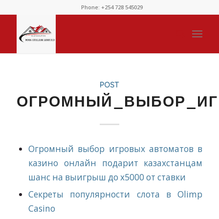
Phone: +254 728 545029
POST
ОГРОМНЫЙ_ВЫБОР_ИГ
Огромный выбор игровых автоматов в
казино онлайн подарит казахстанцам
шанс на выигрыш до x5000 от ставки
Секреты популярности слота в Olimp
Casino