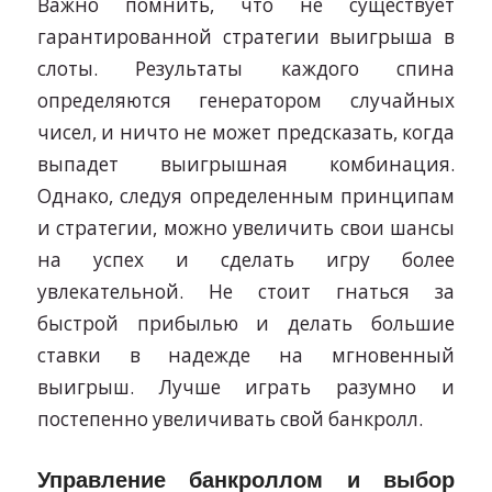
Важно помнить, что не существует
гарантированной стратегии выигрыша в
слоты. Результаты каждого спина
определяются генератором случайных
чисел, и ничто не может предсказать, когда
выпадет выигрышная комбинация.
Однако, следуя определенным принципам
и стратегии, можно увеличить свои шансы
на успех и сделать игру более
увлекательной. Не стоит гнаться за
быстрой прибылью и делать большие
ставки в надежде на мгновенный
выигрыш. Лучше играть разумно и
постепенно увеличивать свой банкролл.
Управление банкроллом и выбор