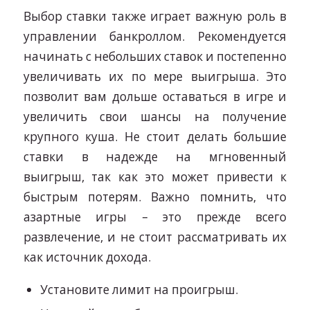
Выбор ставки также играет важную роль в
управлении банкроллом. Рекомендуется
начинать с небольших ставок и постепенно
увеличивать их по мере выигрыша. Это
позволит вам дольше оставаться в игре и
увеличить свои шансы на получение
крупного куша. Не стоит делать большие
ставки в надежде на мгновенный
выигрыш, так как это может привести к
быстрым потерям. Важно помнить, что
азартные игры – это прежде всего
развлечение, и не стоит рассматривать их
как источник дохода.
Установите лимит на проигрыш.