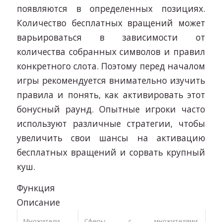
появляются в определенных позициях.
Количество бесплатных вращений может
варьироваться в зависимости от
количества собранных символов и правил
конкретного слота. Поэтому перед началом
игры рекомендуется внимательно изучить
правила и понять, как активировать этот
бонусный раунд. Опытные игроки часто
используют различные стратегии, чтобы
увеличить свои шансы на активацию
бесплатных вращений и сорвать крупный
куш.
Функция
Описание
Множители
Сферы с множителями,