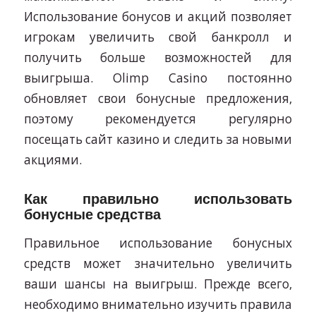
Использование бонусов и акций позволяет
игрокам увеличить свой банкролл и
получить больше возможностей для
выигрыша. Olimp Casino постоянно
обновляет свои бонусные предложения,
поэтому рекомендуется регулярно
посещать сайт казино и следить за новыми
акциями.
Как правильно использовать
бонусные средства
Правильное использование бонусных
средств может значительно увеличить
ваши шансы на выигрыш. Прежде всего,
необходимо внимательно изучить правила