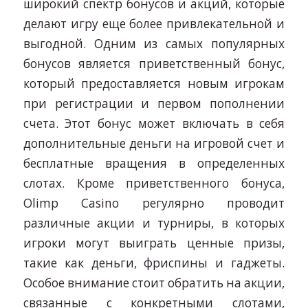
широкий спектр бонусов и акций, которые
делают игру еще более привлекательной и
выгодной. Одним из самых популярных
бонусов является приветственный бонус,
который предоставляется новым игрокам
при регистрации и первом пополнении
счета. Этот бонус может включать в себя
дополнительные деньги на игровой счет и
бесплатные вращения в определенных
слотах. Кроме приветственного бонуса,
Olimp Casino регулярно проводит
различные акции и турниры, в которых
игроки могут выиграть ценные призы,
такие как деньги, фриспины и гаджеты.
Особое внимание стоит обратить на акции,
связанные с конкретными слотами,