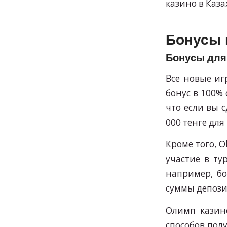
казино в Каза
Бонусы и
Бонусы для
Все новые иг
бонус в 100% 
что если вы 
000 тенге для
Кроме того, 
участие в ту
например, б
суммы депози
Олимп казино
способов пол