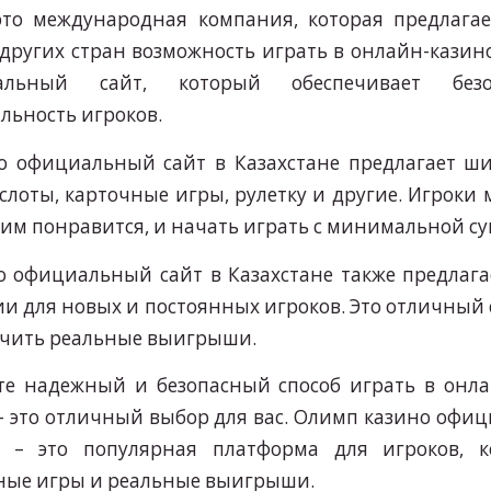
это международная компания, которая предлагае
 других стран возможность играть в онлайн-казино
альный сайт, который обеспечивает безо
ьность игроков.
о официальный сайт в Казахстане предлагает ши
 слоты, карточные игры, рулетку и другие. Игроки 
я им понравится, и начать играть с минимальной с
 официальный сайт в Казахстане также предлаг
ии для новых и постоянных игроков. Это отличный 
учить реальные выигрыши.
е надежный и безопасный способ играть в онла
 – это отличный выбор для вас. Олимп казино офи
е – это популярная платформа для игроков, 
ные игры и реальные выигрыши.