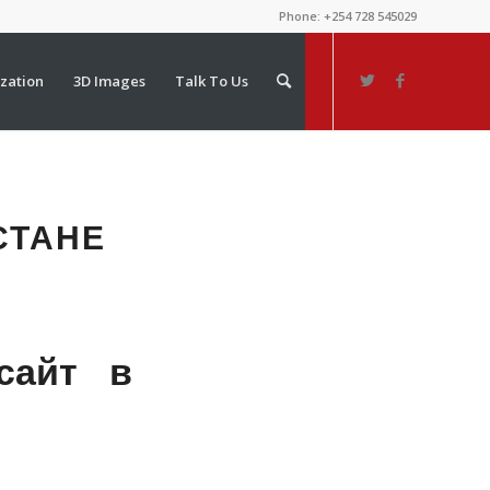
Phone: +254 728 545029
ization
3D Images
Talk To Us
СТАНЕ
сайт в