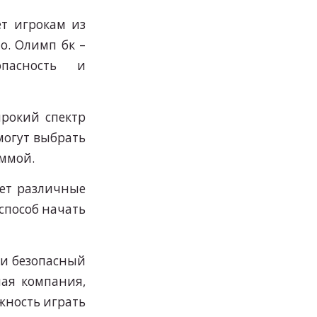
ет игрокам из
о. Олимп бк –
пасность и
рокий спектр
могут выбрать
уммой.
ает различные
способ начать
 и безопасный
ная компания,
жность играть