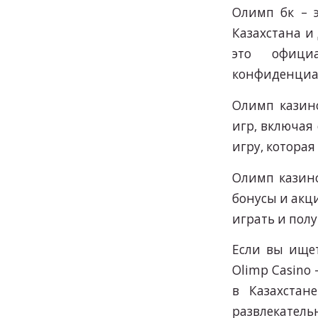
Олимп бк – 
Казахстана и
это офици
конфиденциал
Олимп казин
игр, включая
игру, котора
Олимп казино
бонусы и акц
играть и пол
Если вы ищет
Olimp Casino
в Казахстан
развлекатель