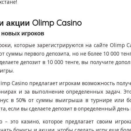
хстане!
 акции Olimp Casino
 новых игроков
роки, которые зарегистрируются на сайте Olimp Ca
от суммы первого депозита, но не более 10 000 тенг
сделаете депозит в 10 000 тенге, вы получите допо
 игры.
Olimp Casino предлагает игрокам возможность получ
рнирах и за выполнение определенных задач. Эт
онус в 50% от суммы выигрыша в турнире или бо
та, если вы сделаете депозит в определенный день 
 – это казино, которое предлагает своим игро
учать бонусы и акции, чтобы сделать игру еще бол