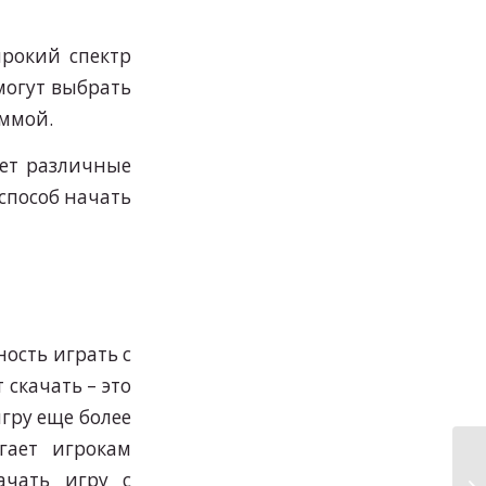
рокий спектр
могут выбрать
уммой.
ает различные
способ начать
ость играть с
скачать – это
игру еще более
гает игрокам
B9
ачать игру с
to