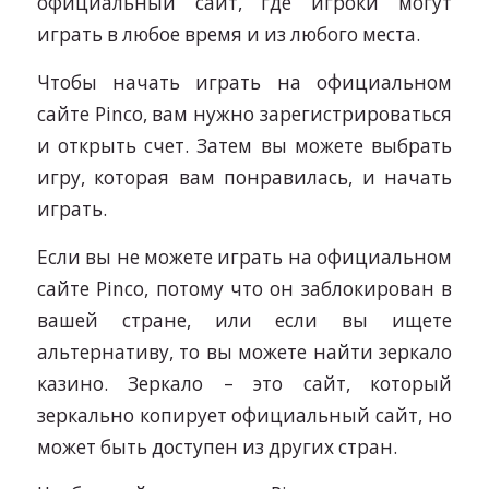
официальный сайт, где игроки могут
играть в любое время и из любого места.
Чтобы начать играть на официальном
сайте Pinco, вам нужно зарегистрироваться
и открыть счет. Затем вы можете выбрать
игру, которая вам понравилась, и начать
играть.
Если вы не можете играть на официальном
сайте Pinco, потому что он заблокирован в
вашей стране, или если вы ищете
альтернативу, то вы можете найти зеркало
казино. Зеркало – это сайт, который
зеркально копирует официальный сайт, но
может быть доступен из других стран.