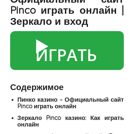
Pinco играть онлайн |
Зеркало и вход
▶️
ИГРАТЬ
Содержимое
Пинко казино – Официальный сайт
Pinco играть онлайн
Зеркало Pinco казино: Как играть
онлайн