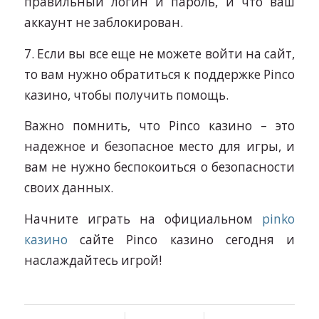
правильный логин и пароль, и что ваш
аккаунт не заблокирован.
7. Если вы все еще не можете войти на сайт,
то вам нужно обратиться к поддержке Pinco
казино, чтобы получить помощь.
Важно помнить, что Pinco казино – это
надежное и безопасное место для игры, и
вам не нужно беспокоиться о безопасности
своих данных.
Начните играть на официальном
pinko
казино
сайте Pinco казино сегодня и
наслаждайтесь игрой!