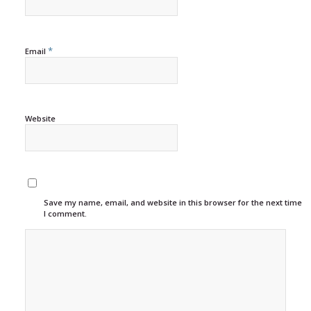
*
Email
Website
Save my name, email, and website in this browser for the next time
I comment.