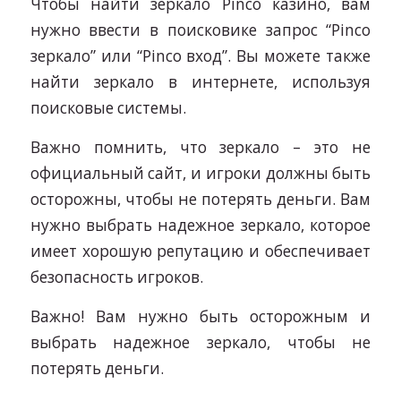
Чтобы найти зеркало Pinco казино, вам
нужно ввести в поисковике запрос “Pinco
зеркало” или “Pinco вход”. Вы можете также
найти зеркало в интернете, используя
поисковые системы.
Важно помнить, что зеркало – это не
официальный сайт, и игроки должны быть
осторожны, чтобы не потерять деньги. Вам
нужно выбрать надежное зеркало, которое
имеет хорошую репутацию и обеспечивает
безопасность игроков.
Важно! Вам нужно быть осторожным и
выбрать надежное зеркало, чтобы не
потерять деньги.