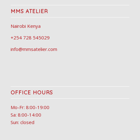
MMS ATELIER
Nairobi Kenya
+254 728 545029
info@mmsatelier.com
OFFICE HOURS
Mo-Fr: 8:00-19:00
Sa: 8:00-14:00
Sun: closed