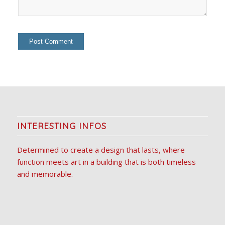
INTERESTING INFOS
Determined to create a design that lasts, where
function meets art in a building that is both timeless
and memorable.