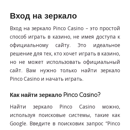
Вход на зеркало
Вход на зеркало Pinco Casino – это простой
способ играть в казино, не имея доступа к
официальному сайту. Это идеальное
решение для тех, кто хочет играть в казино,
но не может использовать официальный
сайт. Вам нужно только найти зеркало
Pinco Casino и начать играть.
Как найти зеркало Pinco Casino?
Найти зеркало Pinco Casino можно,
используя поисковые системы, такие как
Google. Введите в поисковик запрос “Pinco