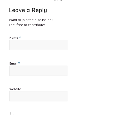
REPLIES
Leave a Reply
Want to join the discussion?
Feel free to contribute!
*
Name
*
Email
Website