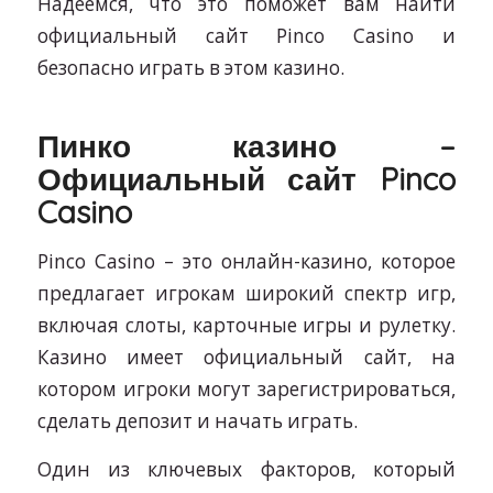
Надеемся, что это поможет вам найти
официальный сайт Pinco Casino и
безопасно играть в этом казино.
Пинко казино –
Официальный сайт Pinco
Casino
Pinco Casino – это онлайн-казино, которое
предлагает игрокам широкий спектр игр,
включая слоты, карточные игры и рулетку.
Казино имеет официальный сайт, на
котором игроки могут зарегистрироваться,
сделать депозит и начать играть.
Один из ключевых факторов, который