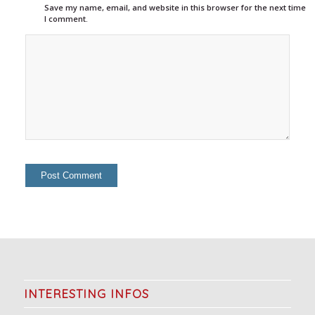
Save my name, email, and website in this browser for the next time
I comment.
INTERESTING INFOS