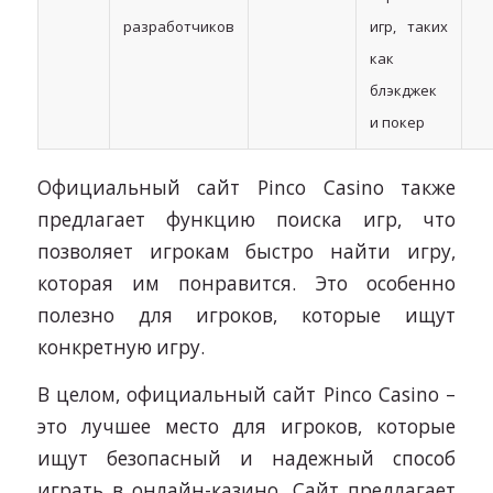
разработчиков
игр, таких
как
блэкджек
и покер
Официальный сайт Pinco Casino также
предлагает функцию поиска игр, что
позволяет игрокам быстро найти игру,
которая им понравится. Это особенно
полезно для игроков, которые ищут
конкретную игру.
В целом, официальный сайт Pinco Casino –
это лучшее место для игроков, которые
ищут безопасный и надежный способ
играть в онлайн-казино. Сайт предлагает