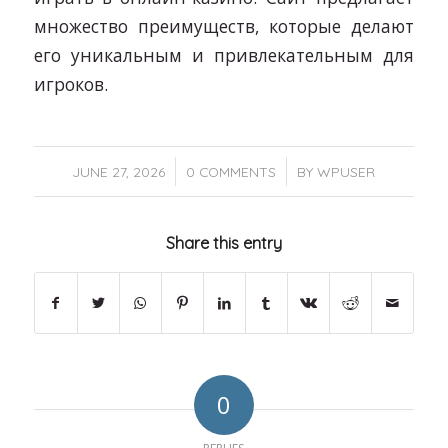
множество преимуществ, которые делают
его уникальным и привлекательным для
игроков.
/
/
JUNE 27, 2026
0 COMMENTS
BY
WPUSER
Share this entry
0