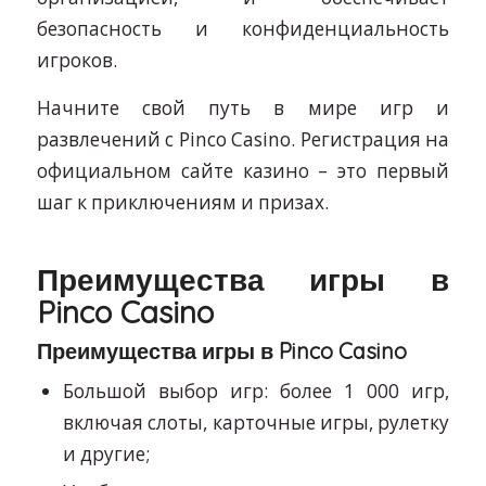
безопасность и конфиденциальность
игроков.
Начните свой путь в мире игр и
развлечений с Pinco Casino. Регистрация на
официальном сайте казино – это первый
шаг к приключениям и призах.
Преимущества игры в
Pinco Casino
Преимущества игры в Pinco Casino
Большой выбор игр: более 1 000 игр,
включая слоты, карточные игры, рулетку
и другие;