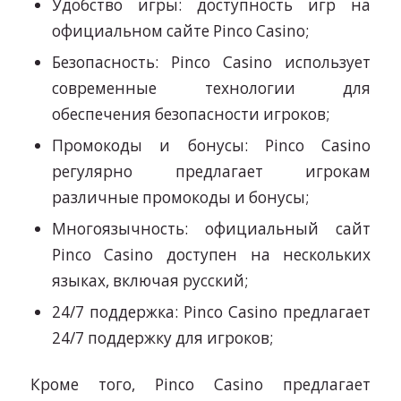
Удобство игры: доступность игр на
официальном сайте Pinco Casino;
Безопасность: Pinco Casino использует
современные технологии для
обеспечения безопасности игроков;
Промокоды и бонусы: Pinco Casino
регулярно предлагает игрокам
различные промокоды и бонусы;
Многоязычность: официальный сайт
Pinco Casino доступен на нескольких
языках, включая русский;
24/7 поддержка: Pinco Casino предлагает
24/7 поддержку для игроков;
Кроме того, Pinco Casino предлагает