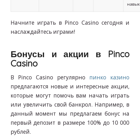
навык
Начните играть в Pinco Casino сегодня и
наслаждайтесь играми!
Бонусы и акции в Pinco
Casino
В Pinco Casino регулярно
пинко казино
предлагаются новые и интересные акции,
которые могут помочь вам начать играть
или увеличить свой банкрол. Например, в
данный момент мы предлагаем бонус на
первый депозит в размере 100% до 10 000
рублей.