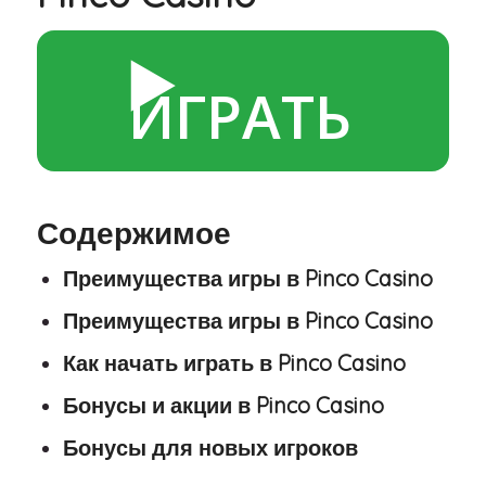
▶️
ИГРАТЬ
Содержимое
Преимущества игры в Pinco Casino
Преимущества игры в Pinco Casino
Как начать играть в Pinco Casino
Бонусы и акции в Pinco Casino
Бонусы для новых игроков