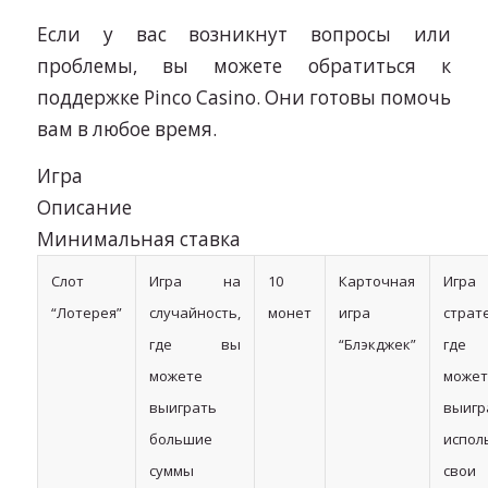
Если у вас возникнут вопросы или
проблемы, вы можете обратиться к
поддержке Pinco Casino. Они готовы помочь
вам в любое время.
Игра
Описание
Минимальная ставка
Слот
Игра на
10
Карточная
Игра
“Лотерея”
случайность,
монет
игра
страт
где вы
“Блэкджек”
где
можете
может
выиграть
выигр
большие
испол
суммы
свои