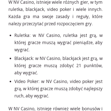
W NV Casino, istnieje wiele różnych gier, w tym
ruletka, blackjack, video poker i wiele innych.
Każda gra ma swoje zasady i reguły, które
należy przeczytać przed rozpoczęciem gry.
Ruletka: w NV Casino, ruletka jest grą, w
której gracze muszą wygrać pieniądze, aby
wygrać.
Blackjack: w NV Casino, blackjack jest grą, w
której gracze muszą zdobyć 21 punktów,
aby wygrać.
Video Poker: w NV Casino, video poker jest
grą, w której gracze muszą zdobyć najlepszy
ruch, aby wygrać.
W NV Casino, istnieje również wiele bonusów i