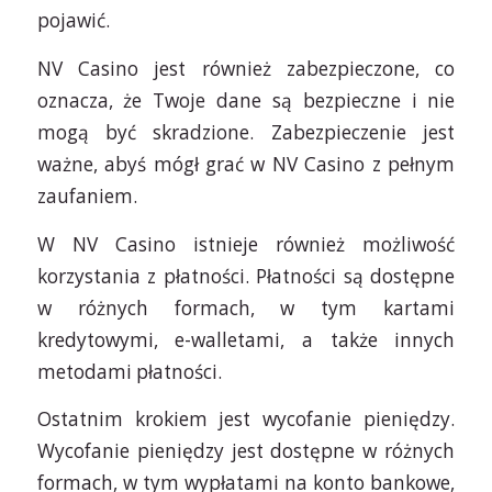
pojawić.
NV Casino jest również zabezpieczone, co
oznacza, że Twoje dane są bezpieczne i nie
mogą być skradzione. Zabezpieczenie jest
ważne, abyś mógł grać w NV Casino z pełnym
zaufaniem.
W NV Casino istnieje również możliwość
korzystania z płatności. Płatności są dostępne
w różnych formach, w tym kartami
kredytowymi, e-walletami, a także innych
metodami płatności.
Ostatnim krokiem jest wycofanie pieniędzy.
Wycofanie pieniędzy jest dostępne w różnych
formach, w tym wypłatami na konto bankowe,