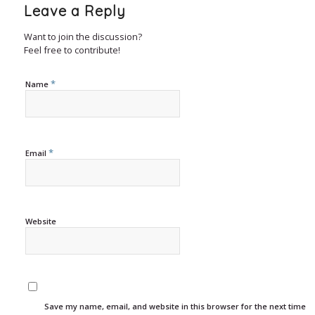
Leave a Reply
Want to join the discussion?
Feel free to contribute!
*
Name
*
Email
Website
Save my name, email, and website in this browser for the next time