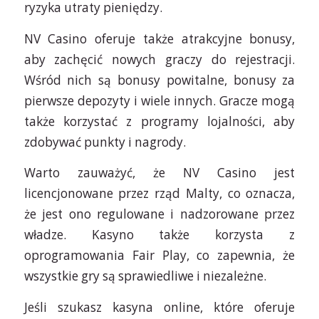
ryzyka utraty pieniędzy.
NV Casino oferuje także atrakcyjne bonusy,
aby zachęcić nowych graczy do rejestracji.
Wśród nich są bonusy powitalne, bonusy za
pierwsze depozyty i wiele innych. Gracze mogą
także korzystać z programy lojalności, aby
zdobywać punkty i nagrody.
Warto zauważyć, że NV Casino jest
licencjonowane przez rząd Malty, co oznacza,
że jest ono regulowane i nadzorowane przez
władze. Kasyno także korzysta z
oprogramowania Fair Play, co zapewnia, że
wszystkie gry są sprawiedliwe i niezależne.
Jeśli szukasz kasyna online, które oferuje