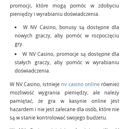
promocji, które mogą pomóc w zdobyciu
pieniędzy i wyrabianiu doświadczenia.
W NV Casino, bonusy są dostępne dla
nowych graczy, aby pomóc w rozpoczęciu
gry.
W NV Casino, promocje są dostępne dla
stałych graczy, aby pomóc w wyrabianiu
doświadczenia.
W NV Casino, istnieje
nv casino online
również
możliwość wygrania pieniędzy, ale należy
pamiętać, że gra w kasynie online jest
hazardem i nie jest zalecane dla osób, które nie
są w stanie kontrolować swojego budżetu.