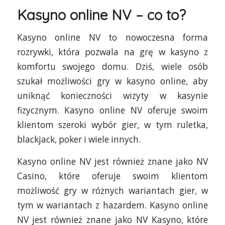
Kasyno online NV – co to?
Kasyno online NV to nowoczesna forma
rozrywki, która pozwala na grę w kasyno z
komfortu swojego domu. Dziś, wiele osób
szukał możliwości gry w kasyno online, aby
uniknąć konieczności wizyty w kasynie
fizycznym. Kasyno online NV oferuje swoim
klientom szeroki wybór gier, w tym ruletka,
blackjack, poker i wiele innych.
Kasyno online NV jest również znane jako NV
Casino, które oferuje swoim klientom
możliwość gry w różnych wariantach gier, w
tym w wariantach z hazardem. Kasyno online
NV jest również znane jako NV Kasyno, które