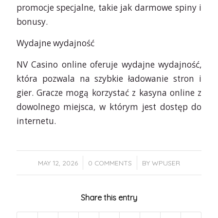
promocje specjalne, takie jak darmowe spiny i
bonusy.
Wydajne wydajność
NV Casino online oferuje wydajne wydajność,
która pozwala na szybkie ładowanie stron i
gier. Gracze mogą korzystać z kasyna online z
dowolnego miejsca, w którym jest dostęp do
internetu.
/
/
MAY 12, 2026
0 COMMENTS
BY
WPUSER
Share this entry