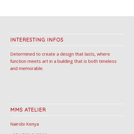
INTERESTING INFOS
Determined to create a design that lasts, where
function meets art in a building that is both timeless
and memorable.
MMS ATELIER
Nairobi Kenya