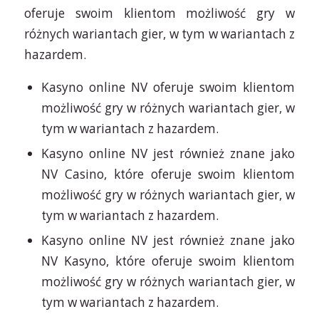
oferuje swoim klientom możliwość gry w
różnych wariantach gier, w tym w wariantach z
hazardem.
Kasyno online NV oferuje swoim klientom
możliwość gry w różnych wariantach gier, w
tym w wariantach z hazardem.
Kasyno online NV jest również znane jako
NV Casino, które oferuje swoim klientom
możliwość gry w różnych wariantach gier, w
tym w wariantach z hazardem.
Kasyno online NV jest również znane jako
NV Kasyno, które oferuje swoim klientom
możliwość gry w różnych wariantach gier, w
tym w wariantach z hazardem.