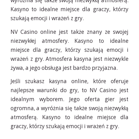
wyróżnia się także swoją niezwykłą atmosferą.
Kasyno to idealne miejsce dla graczy, którzy
szukają emocji i wrażeń z gry.
NV Casino online jest także znany ze swojej
niezwykłej atmosfery. Kasyno to idealne
miejsce dla graczy, którzy szukają emocji i
wrażeń z gry. Atmosfera kasyna jest niezwykle
żywa, a jego obsługa jest bardzo przyjazna.
Jeśli szukasz kasyna online, które oferuje
najlepsze warunki do gry, to NV Casino jest
idealnym wyborem. Jego oferta gier jest
ogromna, a wyróżnia się także swoją niezwykłą
atmosferą. Kasyno to idealne miejsce dla
graczy, którzy szukają emocji i wrażeń z gry.