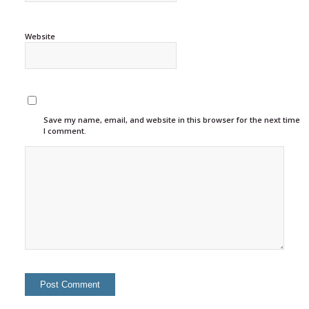
Website
Save my name, email, and website in this browser for the next time
I comment.