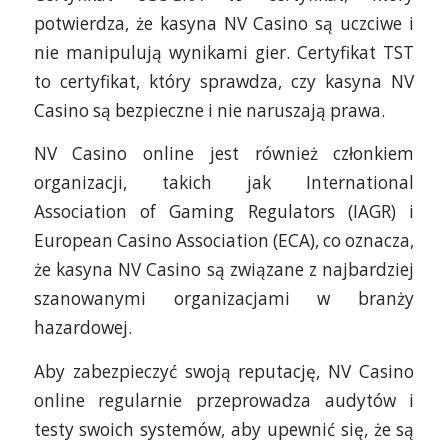
potwierdza, że kasyna NV Casino są uczciwe i
nie manipulują wynikami gier. Certyfikat TST
to certyfikat, który sprawdza, czy kasyna NV
Casino są bezpieczne i nie naruszają prawa.
NV Casino online jest również członkiem
organizacji, takich jak International
Association of Gaming Regulators (IAGR) i
European Casino Association (ECA), co oznacza,
że kasyna NV Casino są związane z najbardziej
szanowanymi organizacjami w branży
hazardowej.
Aby zabezpieczyć swoją reputację, NV Casino
online regularnie przeprowadza audytów i
testy swoich systemów, aby upewnić się, że są