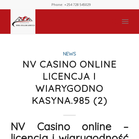
Phone: +254 728 545029
NEWS
NV CASINO ONLINE
LICENCJA I
WIARYGODNO
KASYNA.985 (2)
NV Casino online –
licencja i wiarygodność