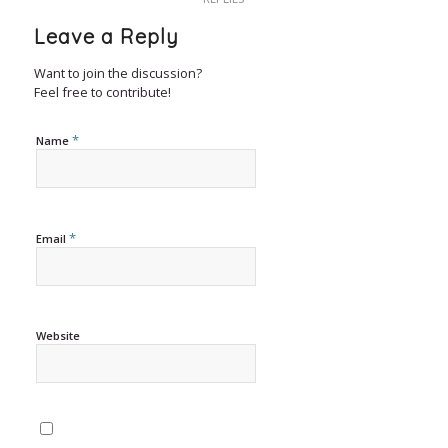
Leave a Reply
Want to join the discussion?
Feel free to contribute!
*
Name
*
Email
Website