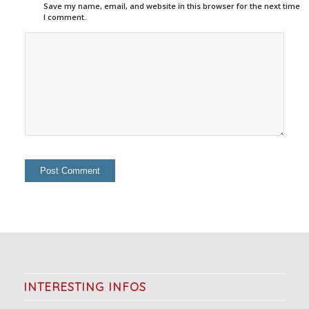
Save my name, email, and website in this browser for the next time
I comment.
INTERESTING INFOS