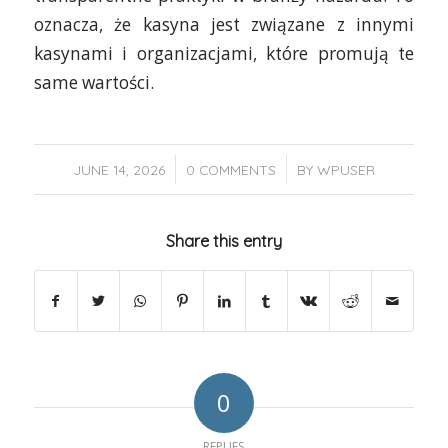
oznacza, że kasyna jest związane z innymi
kasynami i organizacjami, które promują te
same wartości.
/
/
JUNE 14, 2026
0 COMMENTS
BY
WPUSER
Share this entry
0
REPLIES