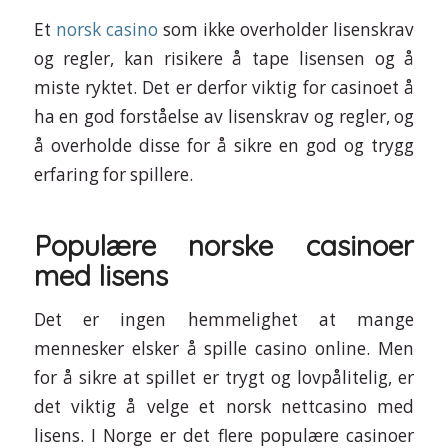
Et
norsk casino
som ikke overholder lisenskrav
og regler, kan risikere å tape lisensen og å
miste ryktet. Det er derfor viktig for casinoet å
ha en god forståelse av lisenskrav og regler, og
å overholde disse for å sikre en god og trygg
erfaring for spillere.
Populære norske casinoer
med lisens
Det er ingen hemmelighet at mange
mennesker elsker å spille casino online. Men
for å sikre at spillet er trygt og lovpålitelig, er
det viktig å velge et norsk nettcasino med
lisens. I Norge er det flere populære casinoer