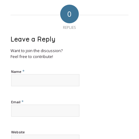
0
REPLIES
Leave a Reply
Want to join the discussion?
Feel free to contribute!
*
Name
*
Email
Website