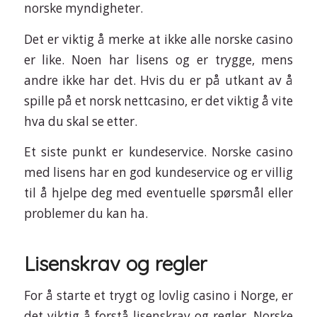
norske myndigheter.
Det er viktig å merke at ikke alle norske casino
er like. Noen har lisens og er trygge, mens
andre ikke har det. Hvis du er på utkant av å
spille på et norsk nettcasino, er det viktig å vite
hva du skal se etter.
Et siste punkt er kundeservice. Norske casino
med lisens har en god kundeservice og er villig
til å hjelpe deg med eventuelle spørsmål eller
problemer du kan ha.
Lisenskrav og regler
For å starte et trygt og lovlig casino i Norge, er
det viktig å forstå lisenskrav og regler. Norske