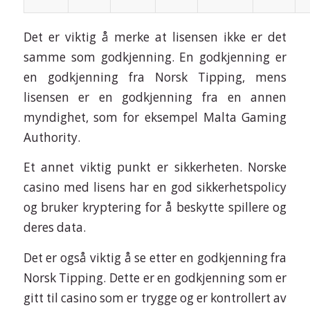
Det er viktig å merke at lisensen ikke er det
samme som godkjenning. En godkjenning er
en godkjenning fra Norsk Tipping, mens
lisensen er en godkjenning fra en annen
myndighet, som for eksempel Malta Gaming
Authority.
Et annet viktig punkt er sikkerheten. Norske
casino med lisens har en god sikkerhetspolicy
og bruker kryptering for å beskytte spillere og
deres data.
Det er også viktig å se etter en godkjenning fra
Norsk Tipping. Dette er en godkjenning som er
gitt til casino som er trygge og er kontrollert av