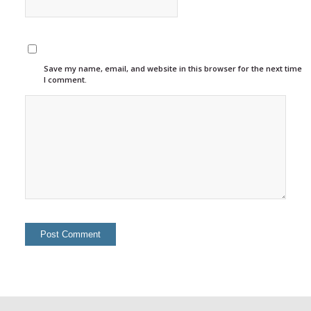
Save my name, email, and website in this browser for the next time
I comment.