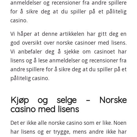
anmeldelser og recensioner fra andre spillere
for å sikre deg at du spiller på et pålitelig
casino.
Vi håper at denne artikkelen har gitt deg en
god oversikt over norske casinoer med lisens.
Vi anbefaler deg å sjekke om casinoet har
lisens og å lese anmeldelser og recensioner fra
andre spillere for å sikre deg at du spiller på et
pålitelig casino.
Kjøp og selge – Norske
casino med lisens
Det er ikke alle norske casino som er like. Noen
har lisens og er trygge, mens andre ikke har