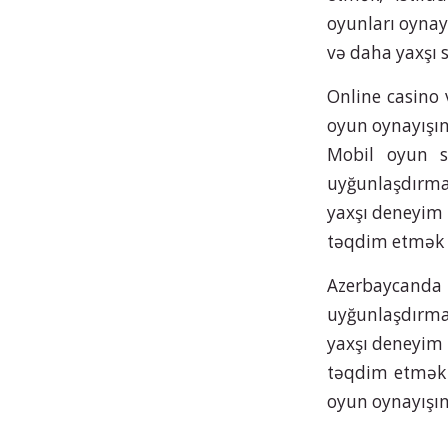
oyunları oynay
və daha yaxşı 
Online casino 
oyun oynayışın
Mobil oyun sa
uyğunlaşdırm
yaxşı deneyim 
təqdim etmək
Azerbaycanda m
uyğunlaşdırm
yaxşı deneyim 
təqdim etmək m
oyun oynayışın