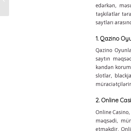
самые крупные...
edərkən, məs
təşkilatlar tə
saytları arasın
1. Qazino Oyu
Qazino Oyunla
saytın məqsəd
kəndən korumaq
slotlar, black
müraciətçiləri
2. Online Cas
Online Casino,
məqsədi, mür
etməkdir. Onli