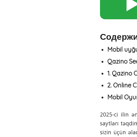
▶
Содерж
Mobil uyğ
Qazino Seç
1. Qazino 
2. Online 
Mobil Oyun
2025-ci ilin 
saytları təqdi
sizin üçün əl