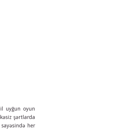
bil uyğun oyun
kəsiz şərtlarda
 sayəsində her