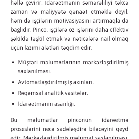
həllə çevirir. İdarəetmənin səmərəliliyi təkcə
zaman və maliyyətə qənaət etməklə deyil,
həm də işçilərin motivasiyasını artırmaqla da
bağlıdır. Pinco, işçilərə öz işlərini daha effektiv
şəkildə təşkil etmək və nəticələrə nail olmaq
üçün lazımi alətləri təqdim edir.
Müştəri məlumatlarının mərkəzləşdirilmiş
saxlanılması.
Avtomatlaşdırılmış iş axınları.
Rəqəmsal analitik vasitələr.
İdarəetmənin asanlığı.
Bu məlumatlar pinconun idarəetmə
proseslərini necə sadələşdirə biləcəyini qeyd
edir. Mərkəzləşdirilmiş məlumat saxlanılması,