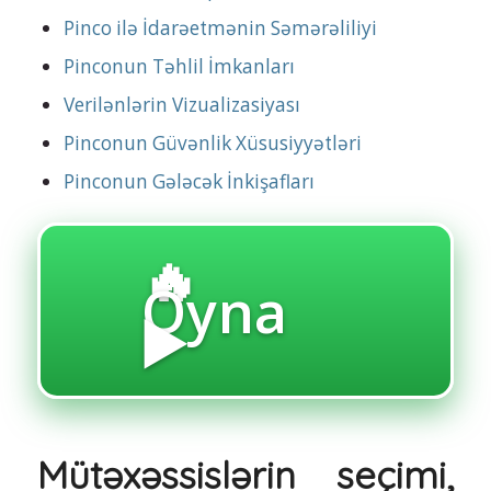
Pinco ilə İdarəetmənin Səmərəliliyi
Pinconun Təhlil İmkanları
Verilənlərin Vizualizasiyası
Pinconun Güvənlik Xüsusiyyətləri
Pinconun Gələcək İnkişafları
🔥
Oyna
▶️
Mütəxəssislərin seçimi,