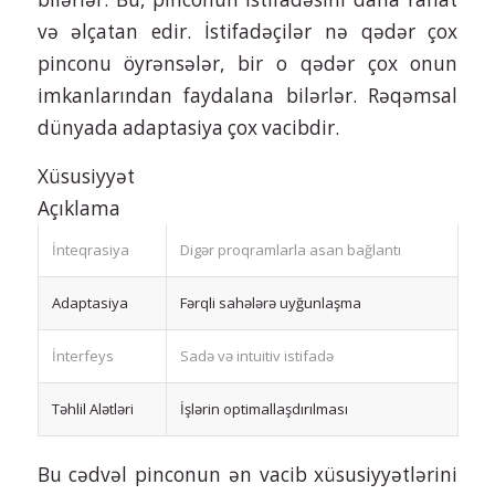
və əlçatan edir. İstifadəçilər nə qədər çox
pinconu öyrənsələr, bir o qədər çox onun
imkanlarından faydalana bilərlər. Rəqəmsal
dünyada adaptasiya çox vacibdir.
Xüsusiyyət
Açıklama
İnteqrasiya
Digər proqramlarla asan bağlantı
Adaptasiya
Fərqli sahələrə uyğunlaşma
İnterfeys
Sadə və intuitiv istifadə
Təhlil Alətləri
İşlərin optimallaşdırılması
Bu cədvəl pinconun ən vacib xüsusiyyətlərini