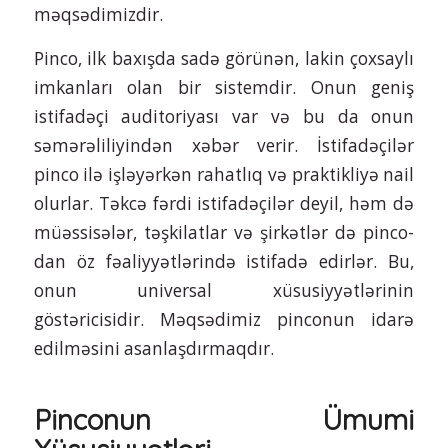
məqsədimizdir.
Pinco, ilk baxışda sadə görünən, lakin çoxsaylı
imkanları olan bir sistemdir. Onun geniş
istifadəçi auditoriyası var və bu da onun
səmərəliliyindən xəbər verir. İstifadəçilər
pinco ilə işləyərkən rahatlıq və praktikliyə nail
olurlar. Təkcə fərdi istifadəçilər deyil, həm də
müəssisələr, təşkilatlar və şirkətlər də pinco-
dan öz fəaliyyətlərində istifadə edirlər. Bu,
onun universal xüsusiyyətlərinin
göstəricisidir. Məqsədimiz pinconun idarə
edilməsini asanlaşdırmaqdır.
Pinconun Ümumi