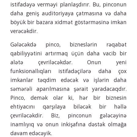
istifadəyə verməyi planlaşdırır. Bu, pinconun
daha geniş auditoriyaya çatmasına və daha
böyük bir bazara xidmət göstərməsinə imkan
verəcəkdir.
Gələcəkdə pinco, bizneslərin rəqabət
qabiliyyətini artırmaq üçün daha vacib bir
alətə çevriləcəkdər. Onun yeni
funksionallıqları istifadəçilərə daha çox
imkanlar təqdim edəcək və işlərin daha
səmərəli aparılmasına şərait yaradacaqdır.
Pinco, demək olar ki, hər bir biznesin
ehtiyacını qarşılaya biləcək bir həllə
çevriləcəkdir. Biz, pinconun gələcəyinə
inamlıyıq və onun inkişafına dəstək olmağa
davam edəcəyik.