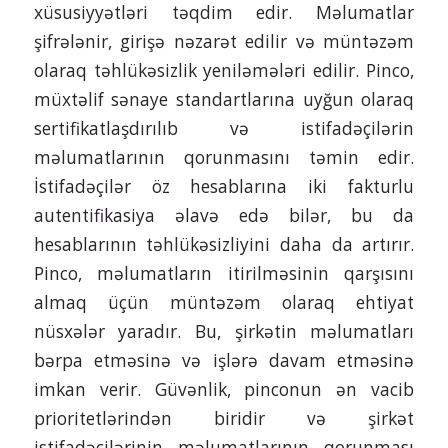
xüsusiyyətləri təqdim edir. Məlumatlar
şifrələnir, girişə nəzarət edilir və müntəzəm
olaraq təhlükəsizlik yeniləmələri edilir. Pinco,
müxtəlif sənaye standartlarına uyğun olaraq
sertifikatlaşdırılıb və istifadəçilərin
məlumatlarının qorunmasını təmin edir.
İstifadəçilər öz hesablarına iki fakturlu
autentifikasiya əlavə edə bilər, bu da
hesablarının təhlükəsizliyini daha da artırır.
Pinco, məlumatların itirilməsinin qarşısını
almaq üçün müntəzəm olaraq ehtiyat
nüsxələr yaradır. Bu, şirkətin məlumatları
bərpa etməsinə və işlərə davam etməsinə
imkan verir. Güvənlik, pinconun ən vacib
prioritetlərindən biridir və şirkət
istifadəçilərinin məlumatlarının qorunması