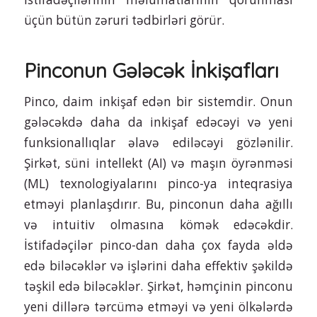
üçün bütün zəruri tədbirləri görür.
Pinconun Gələcək İnkişafları
Pinco, daim inkişaf edən bir sistemdir. Onun
gələcəkdə daha da inkişaf edəcəyi və yeni
funksionallıqlar əlavə ediləcəyi gözlənilir.
Şirkət, süni intellekt (AI) və maşın öyrənməsi
(ML) texnologiyalarını pinco-ya inteqrasiya
etməyi planlaşdırır. Bu, pinconun daha ağıllı
və intuitiv olmasına kömək edəcəkdir.
İstifadəçilər pinco-dan daha çox fayda əldə
edə biləcəklər və işlərini daha effektiv şəkildə
təşkil edə biləcəklər. Şirkət, həmçinin pinconu
yeni dillərə tərcümə etməyi və yeni ölkələrdə