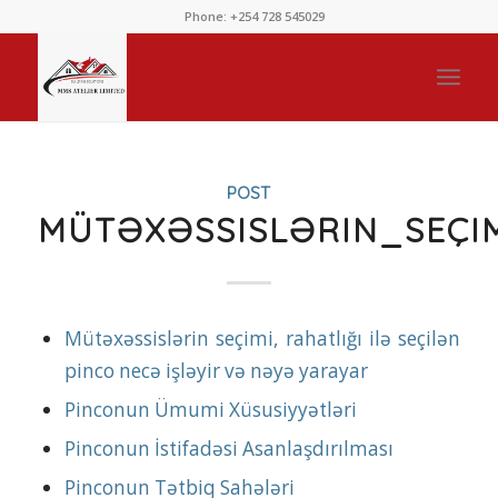
Phone: +254 728 545029
POST
MÜTƏXƏSSISLƏRIN_SEÇI
Mütəxəssislərin seçimi, rahatlığı ilə seçilən
pinco necə işləyir və nəyə yarayar
Pinconun Ümumi Xüsusiyyətləri
Pinconun İstifadəsi Asanlaşdırılması
Pinconun Tətbiq Sahələri