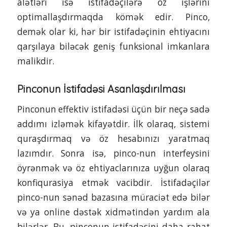
alətləri isə istifadəçilərə öz işlərini
optimallaşdırmaqda kömək edir. Pinco,
demək olar ki, hər bir istifadəçinin ehtiyacını
qarşılaya biləcək geniş funksional imkanlara
malikdir.
Pinconun İstifadəsi Asanlaşdırılması
Pinconun effektiv istifadəsi üçün bir neçə sadə
addımı izləmək kifayətdir. İlk olaraq, sistemi
quraşdırmaq və öz hesabınızı yaratmaq
lazımdır. Sonra isə, pinco-nun interfeysini
öyrənmək və öz ehtiyaclarınıza uyğun olaraq
konfiqurasiya etmək vacibdir. İstifadəçilər
pinco-nun sənəd bazasına müraciət edə bilər
və ya online dəstək xidmətindən yardım ala
bilərlər. Bu, pinconun istifadəsini daha rahat