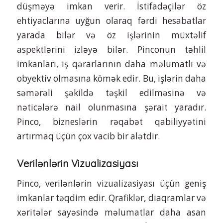
düşməyə imkan verir. İstifadəçilər öz
ehtiyaclarına uyğun olaraq fərdi hesabatlar
yarada bilər və öz işlərinin müxtəlif
aspektlərini izləyə bilər. Pinconun təhlil
imkanları, iş qərarlarının daha məlumatlı və
obyektiv olmasına kömək edir. Bu, işlərin daha
səmərəli şəkildə təşkil edilməsinə və
nəticələrə nail olunmasına şərait yaradır.
Pinco, bizneslərin rəqabət qabiliyyətini
artırmaq üçün çox vacib bir alətdir.
Verilənlərin Vizualizasiyası
Pinco, verilənlərin vizualizasiyası üçün geniş
imkanlar təqdim edir. Qrafiklər, diaqramlar və
xəritələr sayəsində məlumatlar daha asan