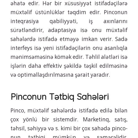
əhatə edir. Hər bir xüsusiyyət istifadəçilərə
müxtəlif üstünlüklər təqdim edir. Pinconun
inteqrasiya qabiliyyəti, iş axınlarını
sürətləndirir, adaptasiya isə onu müxtəlif
sahələrdə istifadə etməyə imkan verir. Sadə
interfeys isə yeni istifadəçilərin onu asanlıqla
mənimsəməsinə kömək edir. Təhlil alətləri isə
işlərin daha effektiv şəkildə təşkil edilməsinə
və optimallaşdırılmasına şərait yaradır.
Pinconun Tətbiq Sahələri
Pinco, müxtəlif sahələrdə istifadə edilə bilən
çox yönlü bir sistemdir. Marketinq, satış,
təhsil, səhiyyə və s. kimi bir çox sahədə pinco-
nun tətbiqi mümkün və səmərəlidir.