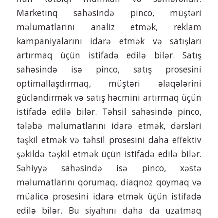
Marketinq sahəsində pinco, müştəri
məlumatlarını analiz etmək, reklam
kampaniyalarını idarə etmək və satışları
artırmaq üçün istifadə edilə bilər. Satış
sahəsində isə pinco, satış prosesini
optimallaşdırmaq, müştəri əlaqələrini
gücləndirmək və satış həcmini artırmaq üçün
istifadə edilə bilər. Təhsil sahəsində pinco,
tələbə məlumatlarını idarə etmək, dərsləri
təşkil etmək və təhsil prosesini daha effektiv
şəkildə təşkil etmək üçün istifadə edilə bilər.
Səhiyyə sahəsində isə pinco, xəstə
məlumatlarını qorumaq, diaqnoz qoymaq və
müalicə prosesini idarə etmək üçün istifadə
edilə bilər. Bu siyahını daha da uzatmaq