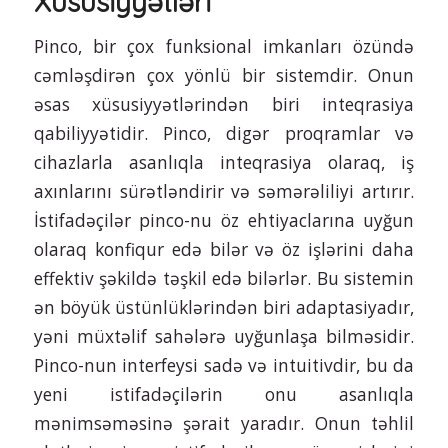
Xüsusiyyətləri
Pinco, bir çox funksional imkanları özündə
cəmləşdirən çox yönlü bir sistemdir. Onun
əsas xüsusiyyətlərindən biri inteqrasiya
qabiliyyətidir. Pinco, digər proqramlar və
cihazlarla asanlıqla inteqrasiya olaraq, iş
axınlarını sürətləndirir və səmərəliliyi artırır.
İstifadəçilər pinco-nu öz ehtiyaclarına uyğun
olaraq konfiqur edə bilər və öz işlərini daha
effektiv şəkildə təşkil edə bilərlər. Bu sistemin
ən böyük üstünlüklərindən biri adaptasiyadır,
yəni müxtəlif sahələrə uyğunlaşa bilməsidir.
Pinco-nun interfeysi sadə və intuitivdir, bu da
yeni istifadəçilərin onu asanlıqla
mənimsəməsinə şərait yaradır. Onun təhlil