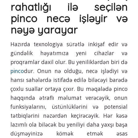
rahatlığı ilə seçilən
pinco necə işləyir və
nəyə yarayar
Hazırda texnologiya sürətlə inkişaf edir və
gündəlik həyatımıza yeni cihazlar və
proqramlar daxil olur. Bu yeniliklərdən biri də
pinco
dur. Onun nə olduğu, necə işlədiyi və
hansı sahələrdə istifadə edilə biləcəyi barədə
çoxlu suallar ortaya çıxır. Bu məqalədə pinco
haqqında ətraflı məlumat verəcəyik, onun
funksiyalarını, üstünlüklərini və potensial
tətbiqlərini nəzərdən keçirəcəyik. Hər kəsə
lazımlı ola biləcək bu yeniliyi daha yaxşı başa
düşməyinizə kömək etmək əsas