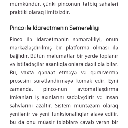
mümkündür, çünki pinconun tətbiq sahələri
praktiki olaraq limitsizdir.
Pinco ilə İdarəetmənin Səmərəliliyi
Pinco ilə idarəetmənin səmərəliliyi, onun
mərkəzləşdirilmiş bir platforma olması ilə
bağlıdır. Bütün məlumatlar bir yerdə toplanır
və istifadəçilər asanlıqla onlara daxil ola bilər.
Bu, vaxta qənaət etməyə və qərarvermə
prosesini sürətləndirməyə kömək edir. Eyni
zamanda, pinco-nun avtomatlaşdırma
imkanları iş axınlarını sadələşdirir və insan
səhvlərini azaltır. Sistem müntəzəm olaraq
yenilənir və yeni funksionallıqlar əlavə edilir,
bu da onu müasir tələblərə cavab verən bir