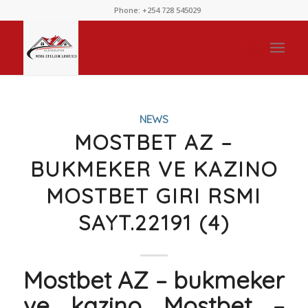
Phone: +254 728 545029
NEWS
MOSTBET AZ –
BUKMEKER VE KAZINO
MOSTBET GIRI RSMI
SAYT.22191 (4)
Mostbet AZ – bukmeker
ve kazino Mostbet –