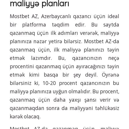
maliyyə planları
Mostbet AZ, Azerbaycanlı qazancı üçün ideal
bir platforma təqdim edir. Bu saytda
qazanmaq üçün ilk adımları verərək, maliyyə
planınıza nəzər yetirə bilərsiz. Mostbet AZ-da
qazanmaq üçün, ilk maliyyə planınızı təyin
etmək lazımdır. Bu, qazancınızın neçə
procentini qazanmaq üçün ayıracağınızı təyin
etmək kimi basqa bir şey deyil. Öyrənə
bilərsiniz ki, 10-20 procent qazancınızın bu
maliyyə planınıza uyğun olmalıdır. Bu procent,
qazanmaq üçün daha yaxşı şansı verir və
qazanmaqdan sonra da maliyyəni təhlükəsiz
kərək olacaq.
Mostbet AZ-da qazanmaq üçün, maliyyə