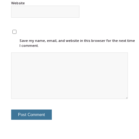
Website
Save my name, email, and website in this browser for the next time
I comment.