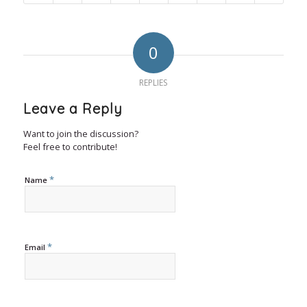
0
REPLIES
Leave a Reply
Want to join the discussion?
Feel free to contribute!
*
Name
*
Email