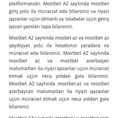
platformasıdır. Mostbet AZ saytında mostbet
giriş yolu ilə müraciət edə bilərsiniz və riyazi
qazanlar üçün idmanlı və tələbələr üçün geniş
qazan şansları tapa bilərsiniz.
Mostbet AZ saytında mosbet az və mostbet az
qeydiyyat yolu ilə hesabınızı yaradara və
müraciət edə bilərsiniz. Mostbet AZ saytında
mostbet az və mostbet azerbaijan
məlumatları ilə riyazi qazanlar üçün müraciət
etmək üçün necə yoldan gələ bilərsiniz.
Mostbet AZ saytında mostbet.az və mostbet
azerbaycan məlumatları ilə riyazi qazanlar
üçün müraciət etmək üçün necə yoldan gələ
bilərsiniz.