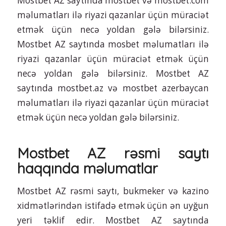
Mostbet AZ saytında mostbet və mostbet.com
məlumatları ilə riyazi qazanlar üçün müraciət
etmək üçün necə yoldan gələ bilərsiniz.
Mostbet AZ saytında mosbet məlumatları ilə
riyazi qazanlar üçün müraciət etmək üçün
necə yoldan gələ bilərsiniz. Mostbet AZ
saytında mostbet.az və mostbet azerbaycan
məlumatları ilə riyazi qazanlar üçün müraciət
etmək üçün necə yoldan gələ bilərsiniz.
Mostbet AZ rəsmi saytı
haqqında məlumatlar
Mostbet AZ rəsmi saytı, bukmeker və kazino
xidmətlərindən istifadə etmək üçün ən uyğun
yeri təklif edir. Mostbet AZ saytında