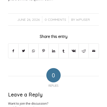
/
/
JUNE 26, 2026
0 COMMENTS
BY
WPUSER
Share this entry
0
REPLIES
Leave a Reply
Want to join the discussion?