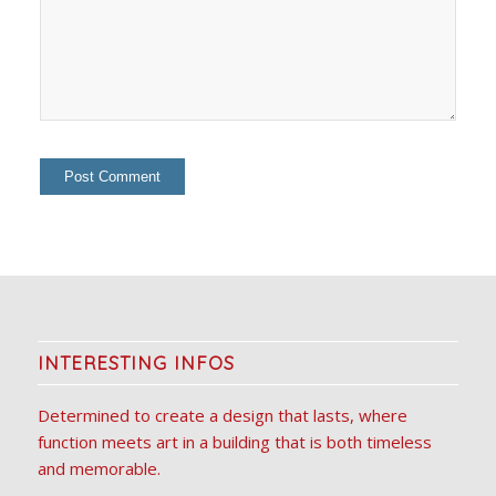
INTERESTING INFOS
Determined to create a design that lasts, where
function meets art in a building that is both timeless
and memorable.