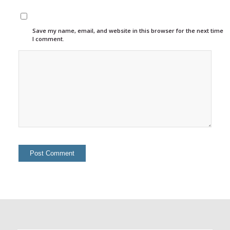
Save my name, email, and website in this browser for the next time
I comment.