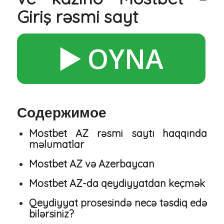
Giriş rəsmi sayt
▶️ OYNA
Содержимое
Mostbet AZ rəsmi saytı haqqında
məlumatlar
Mostbet AZ və Azerbaycan
Mostbet AZ-da qeydiyyatdan keçmək
Qeydiyyat prosesində necə təsdiq edə
bilərsiniz?