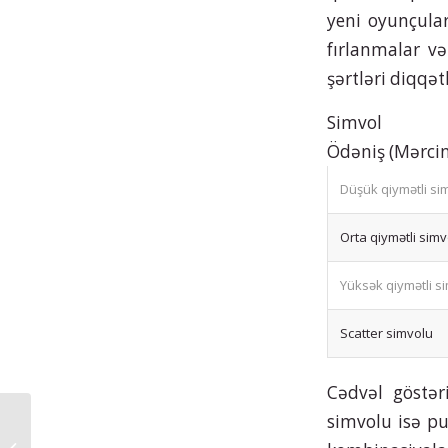
yeni oyunçular
fırlanmalar və
şərtləri diqqə
Simvol
Ödəniş (Mərci
Düşük qiymətli simv
Orta qiymətli simv
Yüksək qiymətli si
Scatter simvolu
Cədvəl göstəri
simvolu isə pu
Daxili_potensialınızı_açın_pinco_yukle_edin_və_hər_fırlanışda_əf...