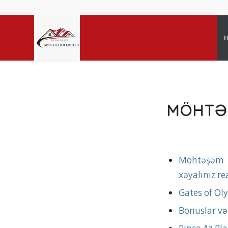
MÖHTƏ
Möhtəşəm q
xəyalınız rea
Gates of O
Bonuslar və