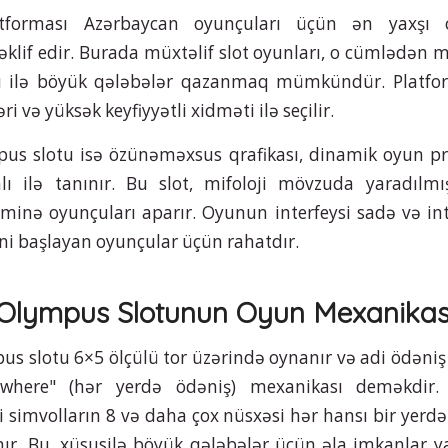
forması Azərbaycan oyunçuları üçün ən yaxşı 
təklif edir. Burada müxtəlif slot oyunları, o cümlədən 
 ilə böyük qələbələr qazanmaq mümkündür. Platforma
ri və yüksək keyfiyyətli xidməti ilə seçilir.
pus slotu isə özünəməxsus qrafikası, dinamik oyun pr
lı ilə tanınır. Bu slot, mifoloji mövzuda yaradılmı
nə oyunçuları aparır. Oyunun interfeysi sadə və int
eni başlayan oyunçular üçün rahatdır.
 Olympus Slotunun Oyun Mexanikas
us slotu 6×5 ölçülü tor üzərində oynanır və adi ödəniş 
where" (hər yerdə ödəniş) mexanikası deməkdir
i simvolların 8 və daha çox nüsxəsi hər hansı bir yerd
ır. Bu, xüsusilə böyük qələbələr üçün əla imkanlar y