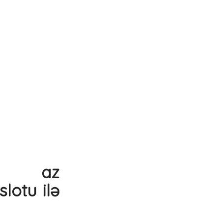
co az
lotu ilə