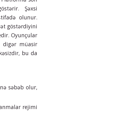
stərir. Şəxsi
tifadə olunur.
ət göstərdiyini
edir. Oyunçular
və digər müasir
kəsizdir, bu da
nə səbəb olur,
rlanmalar rejimi