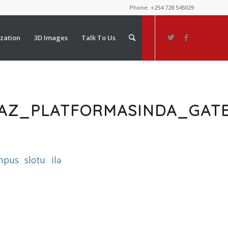
Phone: +254 728 545029
ization
3D Images
Talk To Us
Z_PLATFORMASINDA_GATE
pus slotu ilə