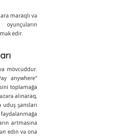
lara maraqlı və
q oyunçuların
ömək edir.
arı
iya mövcuddur.
Pay anywhere"
əsini toplamağa
nəzərə alınaraq,
 uduş şansları
 faydalanmağa
ların artmasına
yən edin və ona