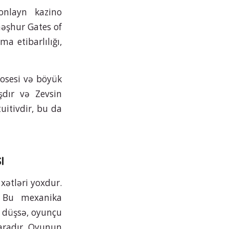
onlayn kazino
məşhur Gates of
 etibarlılığı,
osesi və böyük
şdır və Zevsin
uitivdir, bu da
ı
xətləri yoxdur.
. Bu mexanika
ə düşsə, oyunçu
aradır. Oyunun