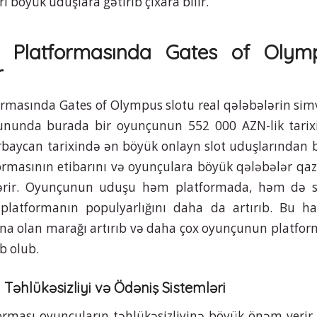
 böyük uduşlara gətirib çıxara bilir.
 Platformasında Gates of Olym
r
rmasında Gates of Olympus slotu real qələbələrin simv
iyununda burada bir oyunçunun 552 000 AZN-lik tari
ərbaycan tarixində ən böyük onlayn slot uduşlarından b
ormasının etibarını və oyunçulara böyük qələbələr q
stərir. Oyunçunun uduşu həm platformada, həm də s
, platformanın populyarlığını daha da artırıb. Bu ha
na olan marağı artırıb və daha çox oyunçunun platfor
b olub.
Təhlükəsizliyi və Ödəniş Sistemləri
rması oyunçuların təhlükəsizliyinə böyük önəm verir