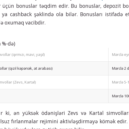
 üçün bonuslar təqdim edir. Bu bonuslar, depozit bo
 ya cashback şəklində ola bilər. Bonusları istifadə
tlə oxumaq vacibdir.
n %-də)
ollar (qırmızı, mavi, yaşıl)
Mərclə ey
ollar (qızıl kəpənək, at arabası)
Mərclə 2 
mvollar (Zevs, Kartal)
Mərclə 5-
Mərclə 10
r ki, ən yüksək ödənişləri Zevs və Kartal simvolları
lsuz fırlanmalar rejimini aktivləşdirməyə kömək edir.