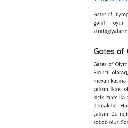
Gates of Olymp
gəlirli oyun
strategiyaların
Gates of 
Gates of Olym
Birinci olar
mexanikasına d
çalışın. İkinci
kiçik mərc il
deməkdir. Hə
çalışın. Bu re
səbəb olur. So