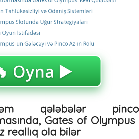
atformasında Gates of Olympus: Real Qələbələr
n Təhlükəsizliyi və Ödəniş Sistemləri
ympus Slotunda Uğur Strategiyaları
i Oyun İstifadəsi
ympus-un Gələcəyi və Pinco Az-ın Rolu
 Oyna ▶️
əşəm qələbələr pin
masında, Gates of Olympus s
z reallıq ola bilər