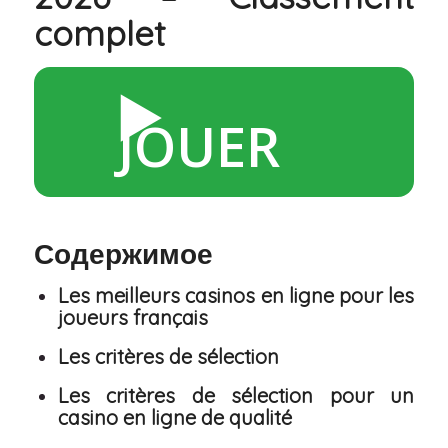
complet
▶️
JOUER
Содержимое
Les meilleurs casinos en ligne pour les
joueurs français
Les critères de sélection
Les critères de sélection pour un
casino en ligne de qualité