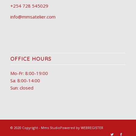
+254 728 545029
info@mmsatelier.com
OFFICE HOURS
Mo-Fr: 8:00-19:00
Sa: 8:00-14:00
Sun: closed
© 2020 Copyright - Mms Studio
Powered by WEBREGISTER