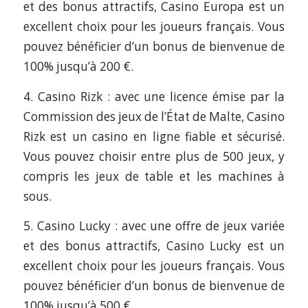
et des bonus attractifs, Casino Europa est un
excellent choix pour les joueurs français. Vous
pouvez bénéficier d’un bonus de bienvenue de
100% jusqu’à 200 €.
4. Casino Rizk : avec une licence émise par la
Commission des jeux de l’État de Malte, Casino
Rizk est un casino en ligne fiable et sécurisé.
Vous pouvez choisir entre plus de 500 jeux, y
compris les jeux de table et les machines à
sous.
5. Casino Lucky : avec une offre de jeux variée
et des bonus attractifs, Casino Lucky est un
excellent choix pour les joueurs français. Vous
pouvez bénéficier d’un bonus de bienvenue de
100% jusqu’à 500 €.