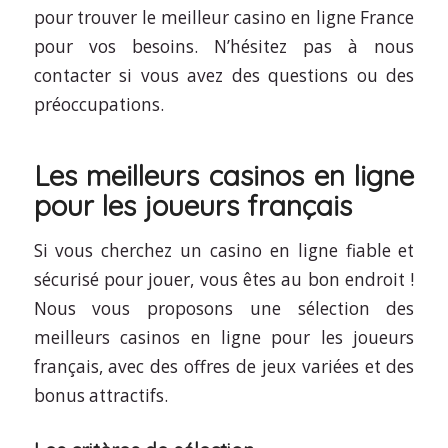
pour trouver le meilleur casino en ligne France
pour vos besoins. N’hésitez pas à nous
contacter si vous avez des questions ou des
préoccupations.
Les meilleurs casinos en ligne
pour les joueurs français
Si vous cherchez un casino en ligne fiable et
sécurisé pour jouer, vous êtes au bon endroit !
Nous vous proposons une sélection des
meilleurs casinos en ligne pour les joueurs
français, avec des offres de jeux variées et des
bonus attractifs.