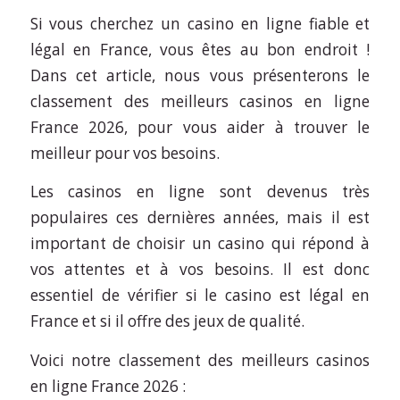
Si vous cherchez un casino en ligne fiable et
légal en France, vous êtes au bon endroit !
Dans cet article, nous vous présenterons le
classement des meilleurs casinos en ligne
France 2026, pour vous aider à trouver le
meilleur pour vos besoins.
Les casinos en ligne sont devenus très
populaires ces dernières années, mais il est
important de choisir un casino qui répond à
vos attentes et à vos besoins. Il est donc
essentiel de vérifier si le casino est légal en
France et si il offre des jeux de qualité.
Voici notre classement des meilleurs casinos
en ligne France 2026 :