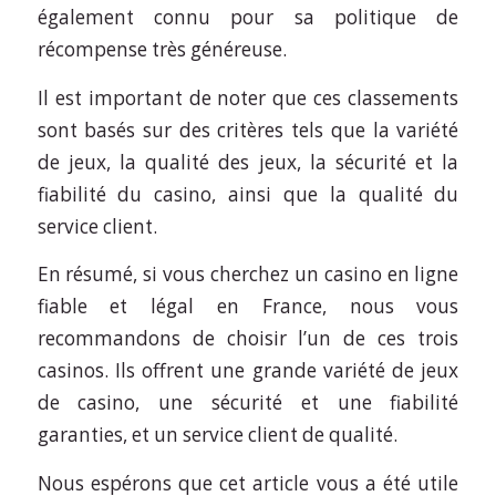
également connu pour sa politique de
récompense très généreuse.
Il est important de noter que ces classements
sont basés sur des critères tels que la variété
de jeux, la qualité des jeux, la sécurité et la
fiabilité du casino, ainsi que la qualité du
service client.
En résumé, si vous cherchez un casino en ligne
fiable et légal en France, nous vous
recommandons de choisir l’un de ces trois
casinos. Ils offrent une grande variété de jeux
de casino, une sécurité et une fiabilité
garanties, et un service client de qualité.
Nous espérons que cet article vous a été utile