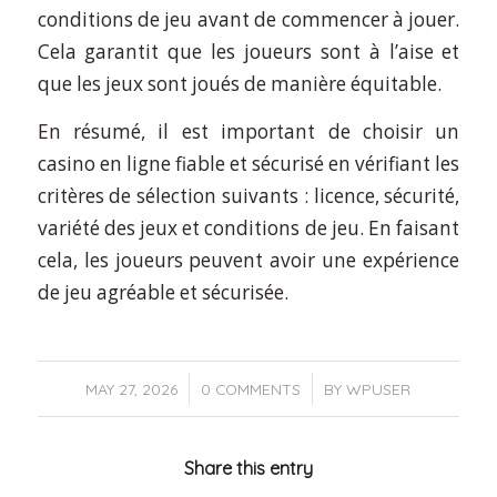
conditions de jeu avant de commencer à jouer.
Cela garantit que les joueurs sont à l’aise et
que les jeux sont joués de manière équitable.
En résumé, il est important de choisir un
casino en ligne fiable et sécurisé en vérifiant les
critères de sélection suivants : licence, sécurité,
variété des jeux et conditions de jeu. En faisant
cela, les joueurs peuvent avoir une expérience
de jeu agréable et sécurisée.
/
/
MAY 27, 2026
0 COMMENTS
BY
WPUSER
Share this entry