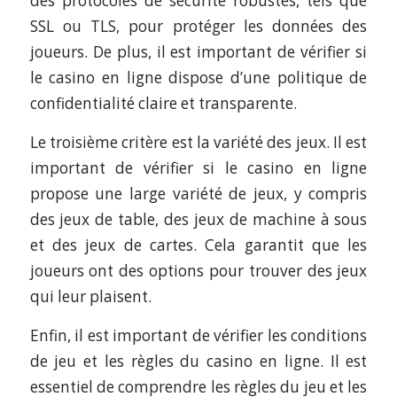
des protocoles de sécurité robustes, tels que
SSL ou TLS, pour protéger les données des
joueurs. De plus, il est important de vérifier si
le casino en ligne dispose d’une politique de
confidentialité claire et transparente.
Le troisième critère est la variété des jeux. Il est
important de vérifier si le casino en ligne
propose une large variété de jeux, y compris
des jeux de table, des jeux de machine à sous
et des jeux de cartes. Cela garantit que les
joueurs ont des options pour trouver des jeux
qui leur plaisent.
Enfin, il est important de vérifier les conditions
de jeu et les règles du casino en ligne. Il est
essentiel de comprendre les règles du jeu et les