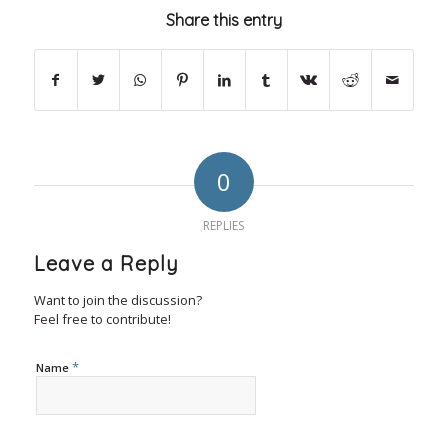
Share this entry
0
REPLIES
Leave a Reply
Want to join the discussion?
Feel free to contribute!
*
Name