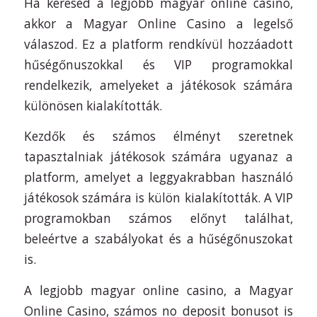
Ha keresed a legjobb magyar online casino,
akkor a Magyar Online Casino a legelső
válaszod. Ez a platform rendkívül hozzáadott
hűségőnuszokkal és VIP programokkal
rendelkezik, amelyeket a játékosok számára
különösen kialakították.
Kezdők és számos élményt szeretnek
tapasztalniak játékosok számára ugyanaz a
platform, amelyet a leggyakrabban használó
játékosok számára is külön kialakították. A VIP
programokban számos előnyt találhat,
beleértve a szabályokat és a hűségőnuszokat
is.
A legjobb magyar online casino, a Magyar
Online Casino, számos no deposit bonusot is