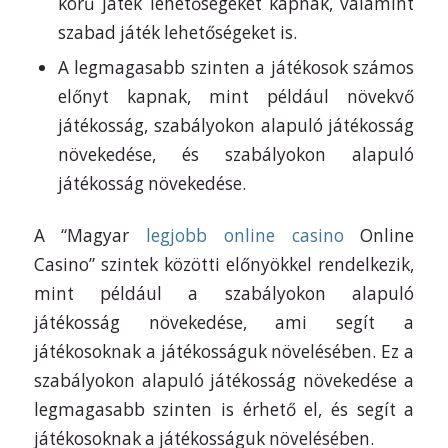
körű játék lehetőségeket kapnak, valamint
szabad játék lehetőségeket is.
A legmagasabb szinten a játékosok számos
előnyt kapnak, mint például növekvő
játékosság, szabályokon alapuló játékosság
növekedése, és szabályokon alapuló
játékosság növekedése.
A “Magyar
legjobb online casino
Online
Casino” szintek közötti előnyökkel rendelkezik,
mint például a szabályokon alapuló
játékosság növekedése, ami segít a
játékosoknak a játékosságuk növelésében. Ez a
szabályokon alapuló játékosság növekedése a
legmagasabb szinten is érhető el, és segít a
játékosoknak a játékosságuk növelésében.