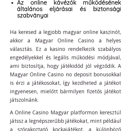
Az online kávézók működésének
általános eljárásai és biztonsági
szabványai
Ha keresed a legjobb magyar online kaszinót,
akkor a Magyar Online Casino a helyes
választás. Ez a kasino rendelkezik szabályos
engedélyekkel és legális működési módjával,
ami biztosítja, hogy játékidőd jól végződik. A
Magyar Online Casino no deposit bonusokkal
is érzi a játékosokat, így kezdheted a játékot
ingyenesen, mielőtt bármilyen fizetős játékot
játszolnánk.
A Online Casino Magyar platformon keresztül
játssz a legnépszerűbb játékokat, mint például
a szórakoztató kockajátékot, a különböző