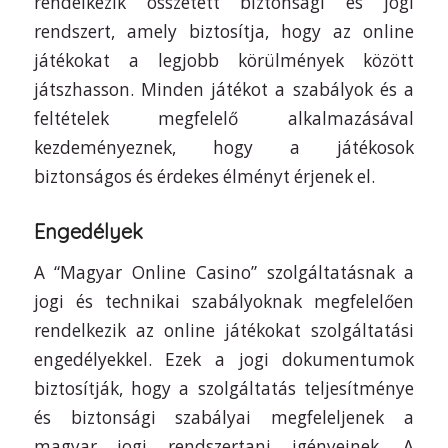
rendelkezik összetett biztonsági és jogi
rendszert, amely biztosítja, hogy az online
játékokat a legjobb körülmények között
játszhasson. Minden játékot a szabályok és a
feltételek megfelelő alkalmazásával
kezdeményeznek, hogy a játékosok
biztonságos és érdekes élményt érjenek el.
Engedélyek
A “Magyar Online Casino” szolgáltatásnak a
jogi és technikai szabályoknak megfelelően
rendelkezik az online játékokat szolgáltatási
engedélyekkel. Ezek a jogi dokumentumok
biztosítják, hogy a szolgáltatás teljesítménye
és biztonsági szabályai megfeleljenek a
magyar jogi rendszertani igényeinek. A