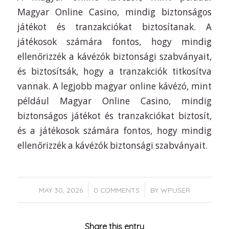
Magyar Online Casino, mindig biztonságos
játékot és tranzakciókat biztosítanak. A
játékosok számára fontos, hogy mindig
ellenőrizzék a kávézók biztonsági szabványait,
és biztosítsák, hogy a tranzakciók titkosítva
vannak. A legjobb magyar online kávézó, mint
például Magyar Online Casino, mindig
biztonságos játékot és tranzakciókat biztosít,
és a játékosok számára fontos, hogy mindig
ellenőrizzék a kávézók biztonsági szabványait.
/
/
MAY 30, 2026
0 COMMENTS
BY
WPUSER
Share this entry