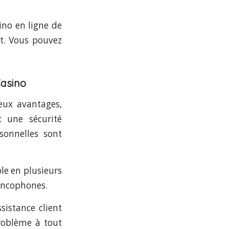
ino en ligne de
nt. Vous pouvez
Casino
eux avantages,
 une sécurité
onnelles sont
le en plusieurs
francophones.
sistance client
problème à tout