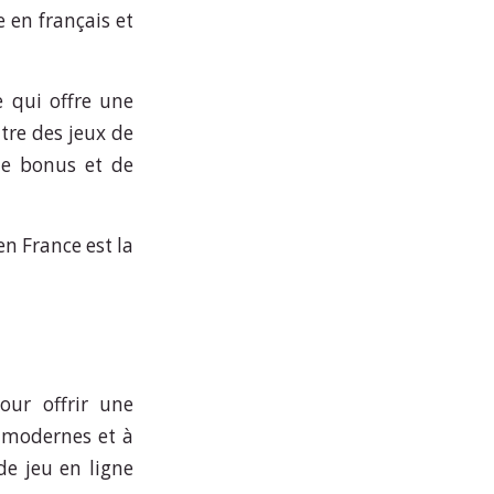
 en français et
e qui offre une
tre des jeux de
 de bonus et de
en France est la
our offrir une
x modernes et à
e jeu en ligne