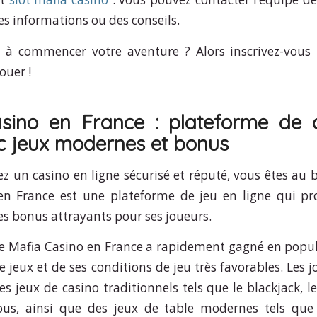
es informations ou des conseils.
t à commencer votre aventure ? Alors inscrivez-vous
ouer !
sino en France : plateforme de 
ec jeux modernes et bonus
ez un casino en ligne sécurisé et réputé, vous êtes au b
en France est une plateforme de jeu en ligne qui pr
s bonus attrayants pour ses joueurs.
le Mafia Casino en France a rapidement gagné en popul
e jeux et de ses conditions de jeu très favorables. Les
es jeux de casino traditionnels tels que le blackjack, le
us, ainsi que des jeux de table modernes tels que 