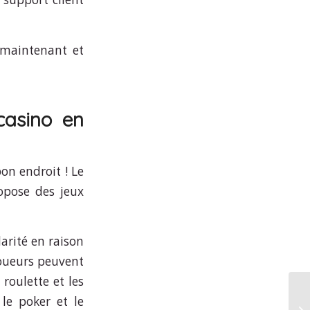
 maintenant et
casino en
on endroit ! Le
opose des jeux
arité en raison
 joueurs peuvent
 roulette et les
le poker et le
Пр