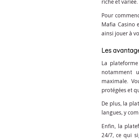
riche et variée.
Pour commencer
Mafia Casino e
ainsi jouer à v
Les avantage
La plateforme
notamment un
maximale. Vo
protégées et qu
De plus, la pl
langues, y comp
Enfin, la plat
24/7, ce qui s