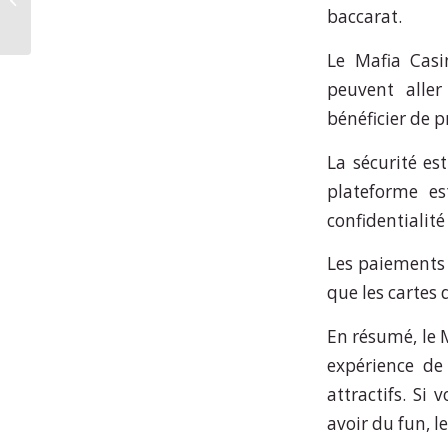
Ευκαιριών με το...
baccarat.
Le Mafia Casi
peuvent alle
bénéficier de 
La sécurité es
plateforme es
confidentialité
Les paiements 
que les cartes 
En résumé, le 
expérience de
attractifs. Si
avoir du fun, l