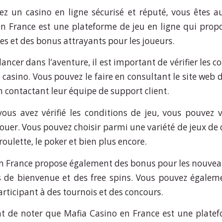
ez un casino en ligne sécurisé et réputé, vous êtes a
n France est une plateforme de jeu en ligne qui prop
s et des bonus attrayants pour les joueurs.
ancer dans l’aventure, il est important de vérifier les c
u casino. Vous pouvez le faire en consultant le site web
n contactant leur équipe de support client.
ous avez vérifié les conditions de jeu, vous pouvez v
uer. Vous pouvez choisir parmi une variété de jeux de c
 roulette, le poker et bien plus encore.
n France propose également des bonus pour les nouveau
 de bienvenue et des free spins. Vous pouvez égalem
articipant à des tournois et des concours.
nt de noter que Mafia Casino en France est une plate