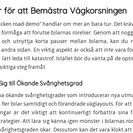
r för att Bemästra Vägkorsningen
chicken road demo” handlar om mer än bara tur. Det kräv
h förmåga att förutse bilarnas rörelser. Genom att nog
t och utnyttja korta pauser mellan bilarna, kan du
andra sidan. En viktig aspekt är också att inte vara för
lätt leda till katastrof. Istället bör du vänta på de opti
siktiga steg framåt.
Sig till Ökande Svårighetsgrad
 ha ökande svårighetsgrader som introducerar nya utm
 fler bilar samtidigt och förändrade väglayouts. För att 
ngar är det viktigt att kontinuerligt förbättra sina 
rategier. Att lära sig känna igen mönster i bilarnas rö
svårighetsgraden ökar. Dessutom kan det vara klokt at