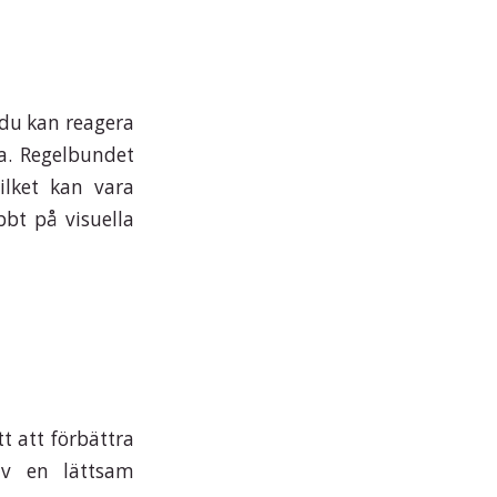
 du kan reagera
va. Regelbundet
vilket kan vara
bbt på visuella
t att förbättra
av en lättsam