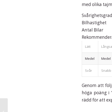
med olika tajmi
Svårighetsgra
Bilhastighet
Antal Bilar
Rekommendera
Lätt
Långs
Medel
Medel
Svår
Snabb
Genom att följ
höga poäng i “
rädd för att ex
Investigative Angling and the Appeal