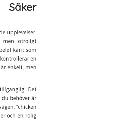
 Säker
de upplevelser.
, men otroligt
pelet känt som
 kontrollerar en
t är enkelt, men
illgänglig. Det
t du behöver är
 vägen. “chicken
er och en rolig