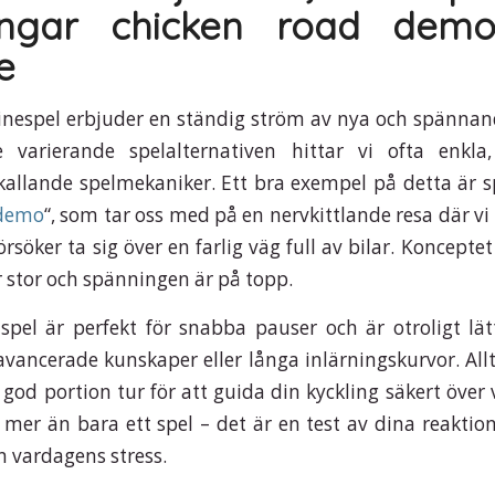
ingar chicken road demo
e
inespel erbjuder en ständig ström av nya och spännan
 varierande spelalternativen hittar vi ofta enkla
allande spelmekaniker. Ett bra exempel på detta är s
 demo
“, som tar oss med på en nervkittlande resa där vi
rsöker ta sig över en farlig väg full av bilar. Koncepte
stor och spänningen är på topp.
pel är perfekt för snabba pauser och är otroligt lätt
avancerade kunskaper eller långa inlärningskurvor. All
 god portion tur för att guida din kyckling säkert över
mer än bara ett spel – det är en test av dina reaktion
n vardagens stress.