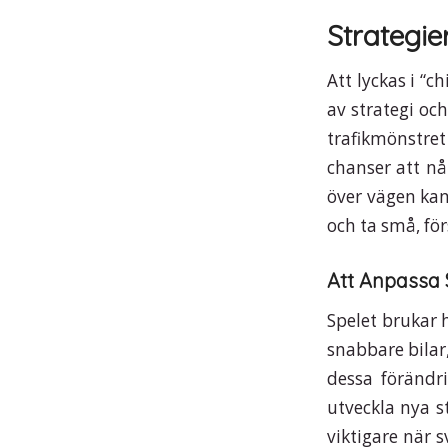
Strategie
Att lyckas i “
av strategi oc
trafikmönstre
chanser att nå 
över vägen kan 
och ta små, för
Att Anpassa 
Spelet brukar
snabbare bilar,
dessa förändri
utveckla nya st
viktigare när 