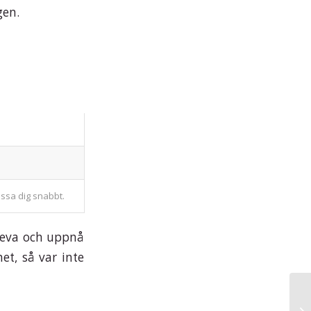
gen.
assa dig snabbt.
rleva och uppnå
et, så var inte
As