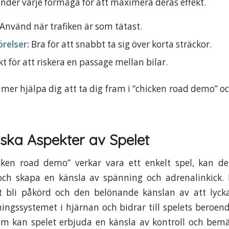
der varje förmåga för att maximera deras effekt.
Använd när trafiken är som tätast.
relser:
Bra för att snabbt ta sig över korta sträckor.
t för att riskera en passage mellan bilar.
mer hjälpa dig att ta dig fram i “chicken road demo” 
ska Aspekter av Spelet
ken road demo” verkar vara ett enkelt spel, kan det
ch skapa en känsla av spänning och adrenalinkick.
tt bli påkörd och den belönande känslan av att lyck
ningssystemet i hjärnan och bidrar till spelets beroe
m kan spelet erbjuda en känsla av kontroll och bemä