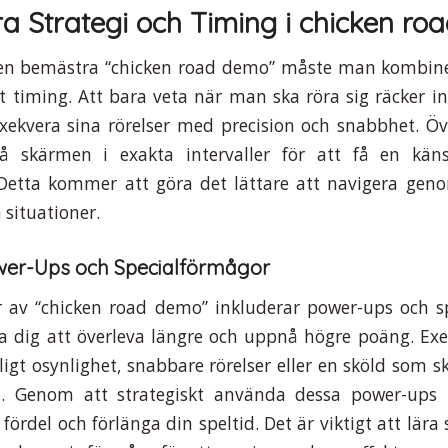
a Strategi och Timing i chicken r
igen bemästra “chicken road demo” måste man kombiner
 timing. Att bara veta när man ska röra sig räcker 
ekvera sina rörelser med precision och snabbhet. Öv
på skärmen i exakta intervaller för att få en käns
 Detta kommer att göra det lättare att navigera gen
 situationer.
er-Ups och Specialförmågor
er av “chicken road demo” inkluderar power-ups och s
a dig att överleva längre och uppnå högre poäng. Ex
lligt osynlighet, snabbare rörelser eller en sköld som 
rd. Genom att strategiskt använda dessa power-ups
 fördel och förlänga din speltid. Det är viktigt att lära