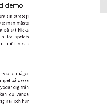
bi
oad demo
a sin strategi
inte; man måste
a på att klicka
la för spelets
om trafiken och
pecialförmågor
empel på dessa
skyddar dig från
 kan du vända
 sig när och hur