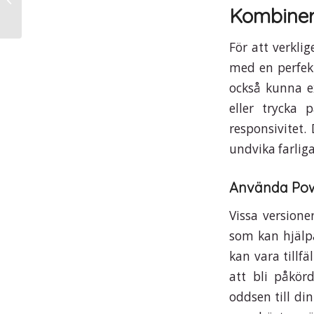
of big bass Fishing Experiences
Kombiner
För att verkl
med en perfekt
också kunna ex
eller trycka 
responsivitet.
undvika farliga
Använda Pow
Vissa version
som kan hjälp
kan vara tillfä
att bli påkö
oddsen till din