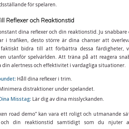
edsställande för spelaren.
ll Reflexer och Reaktionstid
konstant dina reflexer och din reaktionstid. Ju snabbare
r i trafiken, desto större är dina chanser att överle
aktiskt bidra till att förbättra dessa färdigheter, 
ven utanför spelvärlden. Att träna på att reagera sna
 din alertness och effektivitet i vardagliga situationer.
bundet:
Håll dina reflexer i trim.
Minimera distraktioner under spelandet.
Dina Misstag:
Lär dig av dina misslyckanden.
cken road demo” kan vara ett roligt och utmanande sät
r och din reaktionstid samtidigt som du njuter 