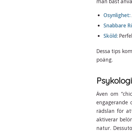
man bäst använ
Osynlighet:
Snabbare Rö
Sköld:
Perfek
Dessa tips kom
poäng.
Psykologi
Även om “chic
engagerande o
rädslan för a
aktiverar belö
natur. Dessuto