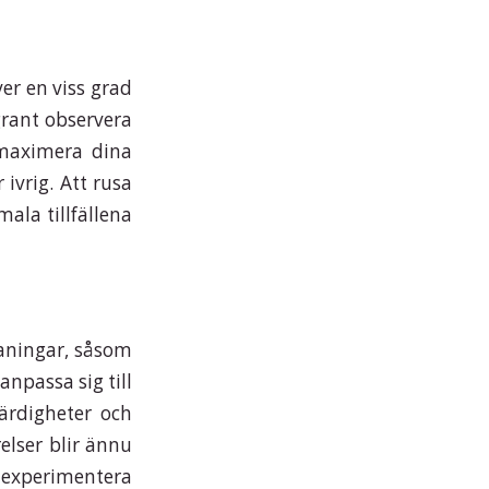
er en viss grad
grant observera
 maximera dina
 ivrig. Att rusa
mala tillfällena
aningar, såsom
anpassa sig till
färdigheter och
relser blir ännu
t experimentera