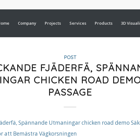
Home
Company
Projects
Services
Products
3D Visual
POST
CKANDE FJÄDERFÄ, SPÄNNA
INGAR CHICKEN ROAD DEMO
PASSAGE
jäderfä, Spännande Utmaningar chicken road demo Säk
för att Bemästra Vägkorsningen