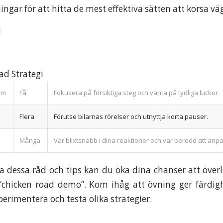
ngar för att hitta de mest effektiva sätten att korsa vä
d
d Strategi
am
Få
Fokusera på försiktiga steg och vänta på tydliga luckor.
Flera
Förutse bilarnas rörelser och utnyttja korta pauser.
Många
Var blixtsnabb i dina reaktioner och var beredd att anp
a dessa råd och tips kan du öka dina chanser att öve
chicken road demo”. Kom ihåg att övning ger färdigh
perimentera och testa olika strategier.