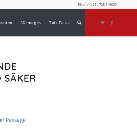
Phone: +254 728 545029
ization
3D Images
Talk To Us
NDE
 SÄKER
er Passage