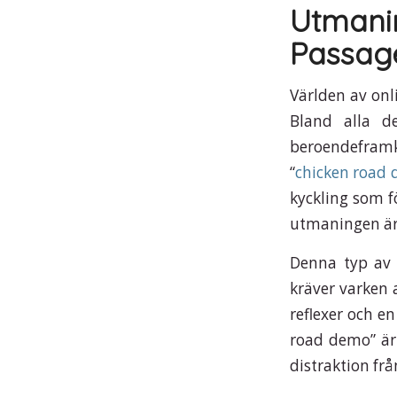
Utman
Passag
Världen av onl
Bland alla de
beroendeframk
“
chicken road
kyckling som fö
utmaningen är 
Denna typ av s
kräver varken 
reflexer och en
road demo” är 
distraktion frå