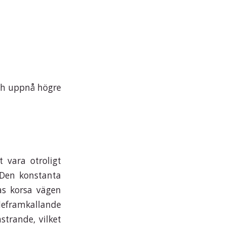
och uppnå högre
 vara otroligt
 Den konstanta
as korsa vägen
ndeframkallande
strande, vilket