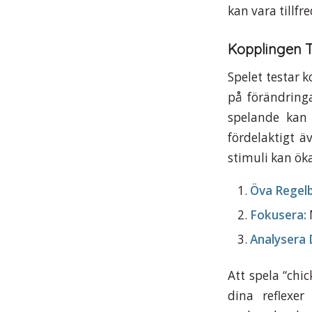
kan vara tillfr
Kopplingen Ti
Spelet testar 
på förändringa
spelande kan f
fördelaktigt ä
stimuli kan öka
Öva Regel
Fokusera:
Analysera 
Att spela “chi
dina reflexe