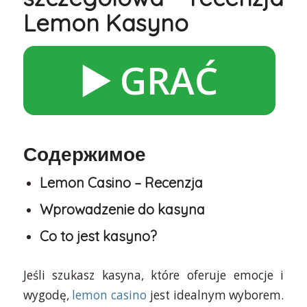
Lemon Kasyno
▶️ GRAĆ
Содержимое
Lemon Casino – Recenzja
Wprowadzenie do kasyna
Co to jest kasyno?
Jeśli szukasz kasyna, które oferuje emocje i
wygodę,
lemon casino
jest idealnym wyborem.