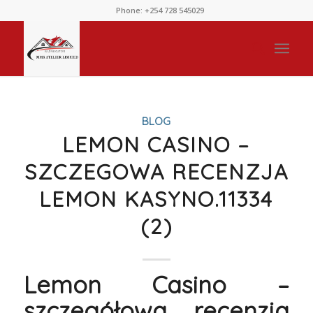
Phone: +254 728 545029
BLOG
LEMON CASINO –
SZCZEGOWA RECENZJA
LEMON KASYNO.11334
(2)
Lemon Casino –
szczegółowa recenzja