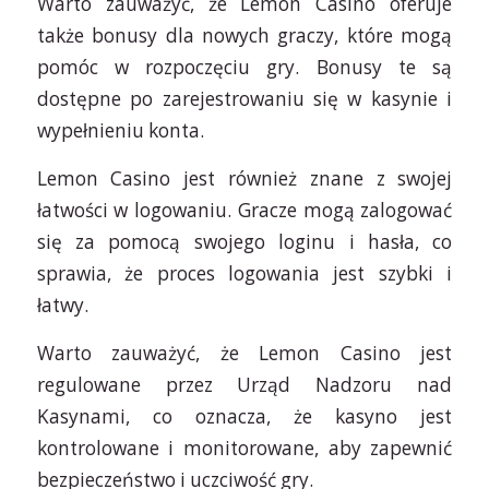
Warto zauważyć, że Lemon Casino oferuje
także bonusy dla nowych graczy, które mogą
pomóc w rozpoczęciu gry. Bonusy te są
dostępne po zarejestrowaniu się w kasynie i
wypełnieniu konta.
Lemon Casino jest również znane z swojej
łatwości w logowaniu. Gracze mogą zalogować
się za pomocą swojego loginu i hasła, co
sprawia, że proces logowania jest szybki i
łatwy.
Warto zauważyć, że Lemon Casino jest
regulowane przez Urząd Nadzoru nad
Kasynami, co oznacza, że kasyno jest
kontrolowane i monitorowane, aby zapewnić
bezpieczeństwo i uczciwość gry.