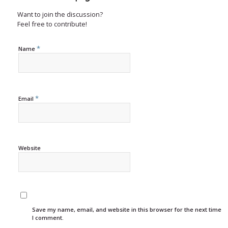
Want to join the discussion?
Feel free to contribute!
*
Name
*
Email
Website
Save my name, email, and website in this browser for the next time
I comment.