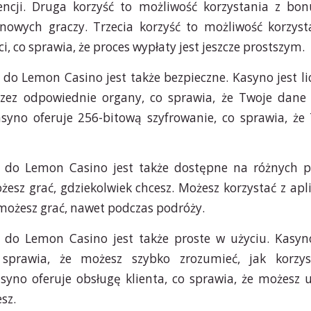
encji. Druga korzyść to możliwość korzystania z bon
nowych graczy. Trzecia korzyść to możliwość korzyst
, co sprawia, że proces wypłaty jest jeszcze prostszym.
o Lemon Casino jest także bezpieczne. Kasyno jest l
zez odpowiednie organy, co sprawia, że Twoje dane 
syno oferuje 256-bitową szyfrowanie, co sprawia, że
do Lemon Casino jest także dostępne na różnych p
żesz grać, gdziekolwiek chcesz. Możesz korzystać z apli
 możesz grać, nawet podczas podróży.
do Lemon Casino jest także proste w użyciu. Kasyno
o sprawia, że możesz szybko zrozumieć, jak korzy
syno oferuje obsługę klienta, co sprawia, że możesz 
esz.