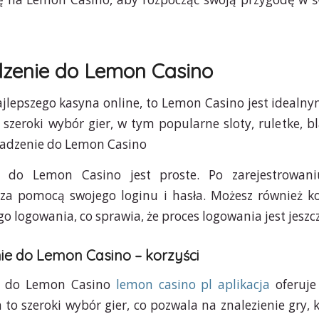
enie do Lemon Casino
najlepszego kasyna online, to Lemon Casino jest ideal
 szeroki wybór gier, w tym popularne sloty, ruletke, bla
adzenie do Lemon Casino
 do Lemon Casino jest proste. Po zarejestrowani
za pomocą swojego loginu i hasła. Możesz również ko
 logowania, co sprawia, że proces logowania jest jeszc
e do Lemon Casino – korzyści
e do Lemon Casino
lemon casino pl aplikacja
oferuje 
h to szeroki wybór gier, co pozwala na znalezienie gry, 