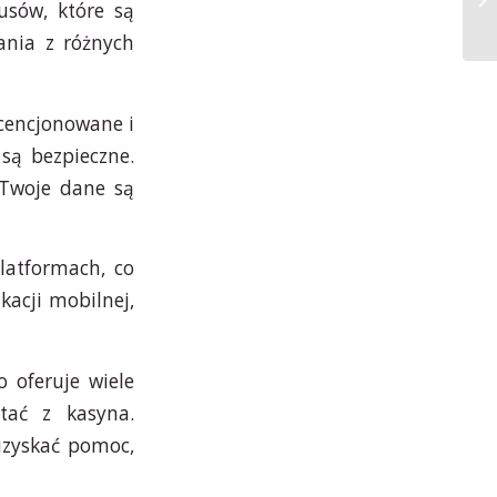
usów, które są
Ca
ania z różnych
icencjonowane i
są bezpieczne.
 Twoje dane są
latformach, co
kacji mobilnej,
 oferuje wiele
stać z kasyna.
uzyskać pomoc,