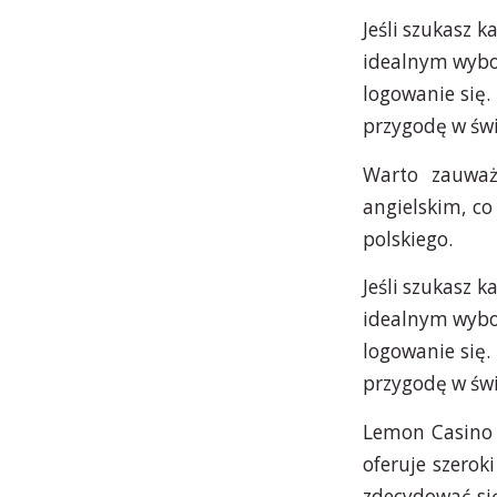
Jeśli szukasz k
idealnym wybor
logowanie się.
przygodę w świ
Warto zauważ
angielskim, co
polskiego.
Jeśli szukasz k
idealnym wybor
logowanie się.
przygodę w świ
Lemon Casino –
oferuje szerok
zdecydować si