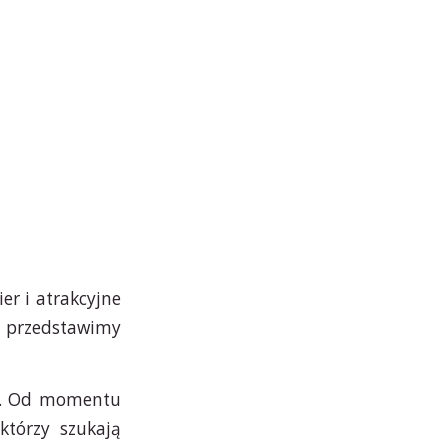
ier i atrakcyjne
 przedstawimy
ku. Od momentu
którzy szukają