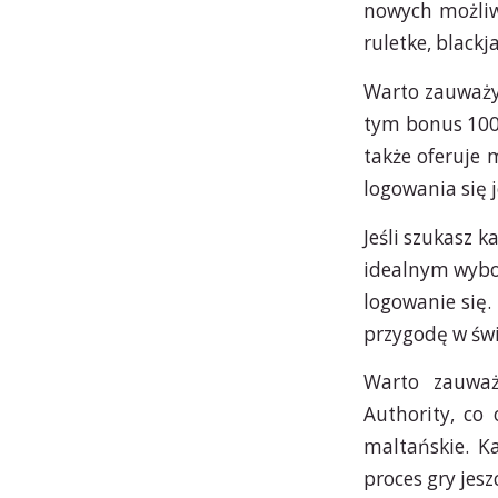
nowych możliwo
ruletke, blackj
Warto zauważyć
tym bonus 100%
także oferuje 
logowania się 
Jeśli szukasz k
idealnym wybor
logowanie się.
przygodę w świ
Warto zauważ
Authority, co
maltańskie. Ka
proces gry jes