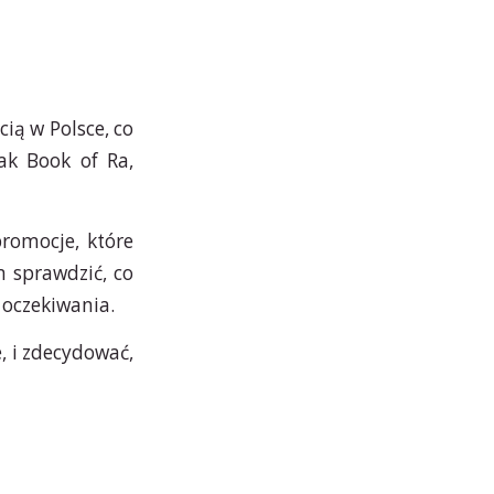
ią w Polsce, co
ak Book of Ra,
romocje, które
 sprawdzić, co
 oczekiwania.
, i zdecydować,