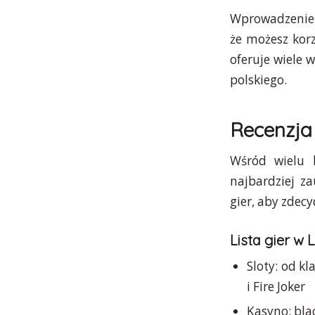
Wprowadzenie d
że możesz korz
oferuje wiele 
polskiego.
Recenzja
Wśród wielu 
najbardziej z
gier, aby zdecy
Lista gier w
Sloty: od kl
i Fire Joker
Kasyno: blac