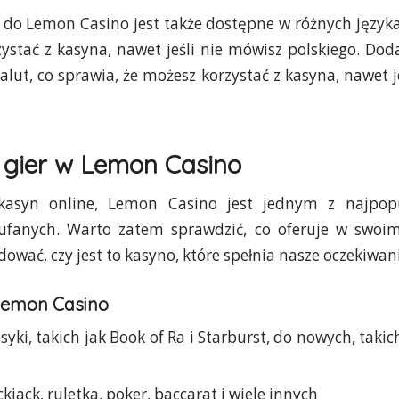
o Lemon Casino jest także dostępne w różnych języka
ystać z kasyna, nawet jeśli nie mówisz polskiego. Do
walut, co sprawia, że możesz korzystać z kasyna, nawet j
 gier w Lemon Casino
kasyn online, Lemon Casino jest jednym z najpopul
aufanych. Warto zatem sprawdzić, co oferuje w swoi
dować, czy jest to kasyno, które spełnia nasze oczekiwan
 Lemon Casino
asyki, takich jak Book of Ra i Starburst, do nowych, taki
kjack, ruletka, poker, baccarat i wiele innych