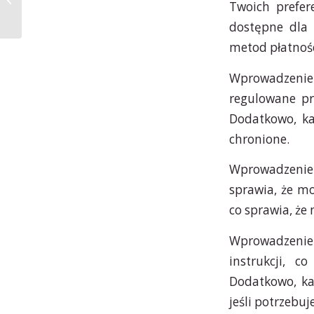
Twoich prefer
Features with the donbet app
dostępne dla 
metod płatności
Wprowadzenie d
regulowane pr
Dodatkowo, ka
chronione.
Wprowadzenie 
sprawia, że mo
co sprawia, że
Wprowadzenie 
instrukcji, c
Dodatkowo, ka
jeśli potrzebuj