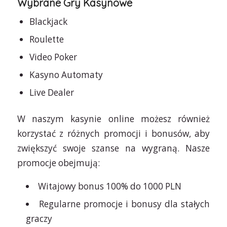
Wybrane Gry Kasynowe
Blackjack
Roulette
Video Poker
Kasyno Automaty
Live Dealer
W naszym kasynie online możesz również
korzystać z różnych promocji i bonusów, aby
zwiększyć swoje szanse na wygraną. Nasze
promocje obejmują:
Witajowy bonus 100% do 1000 PLN
Regularne promocje i bonusy dla stałych
graczy