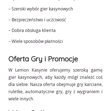
– Szeroki wybór gier kasynowych
– Bezpieczeństwo i uczciwość
– Dobra obsługa klienta
– Wiele sposobów płatności
Oferta Gry i Promocje
W Lemon Kasynie oferujemy szeroką gamę
gier kasynowych, aby każdy mógł znaleźć coś
dla siebie. Nasza oferta obejmuje gry karciane,
ruletke, automatyczne gry, gry z wygraniem i
wiele innych.