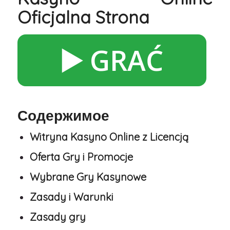
Oficjalna Strona
▶️ GRAĆ
Содержимое
Witryna Kasyno Online z Licencją
Oferta Gry i Promocje
Wybrane Gry Kasynowe
Zasady i Warunki
Zasady gry