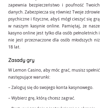
zapewnia bezpieczeństwo i poufność Twoich
danych. Zabezpiecza się również Twoje zdrowie
psychiczne i fizyczne, abyś mógł cieszyć się grą
w naszym kasynie online. Pamiętaj, że nasze
kasyno online jest tylko dla osób pełnoletnich i
nie jest przeznaczone dla osób młodszych niż
18 lat.
Zasady gry
W Lemon Casino, aby móc grać, musisz spełnić
następujące warunki:
– Zaloguj się do swojego konta kasynowego.
– Wybierz grę, którą chcesz zagrać.