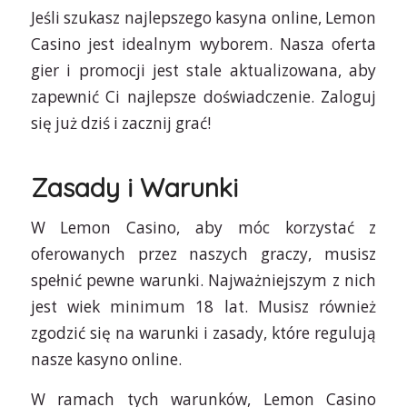
Jeśli szukasz najlepszego kasyna online, Lemon
Casino jest idealnym wyborem. Nasza oferta
gier i promocji jest stale aktualizowana, aby
zapewnić Ci najlepsze doświadczenie. Zaloguj
się już dziś i zacznij grać!
Zasady i Warunki
W Lemon Casino, aby móc korzystać z
oferowanych przez naszych graczy, musisz
spełnić pewne warunki. Najważniejszym z nich
jest wiek minimum 18 lat. Musisz również
zgodzić się na warunki i zasady, które regulują
nasze kasyno online.
W ramach tych warunków, Lemon Casino