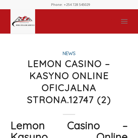
Phone: +254 728 545029
NEWS
LEMON CASINO –
KASYNO ONLINE
OFICJALNA
STRONA.12747 (2)
Lemon Casino –
Kasyno Online