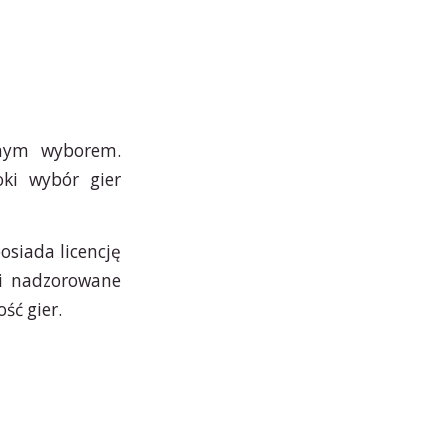
alnym wyborem.
ki wybór gier
osiada licencję
 i nadzorowane
ść gier.