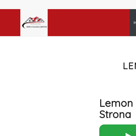
LE
Lemon 
Strona