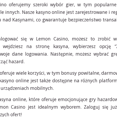
o oferujemy szeroki wybór gier, w tym popularne s
iele innych. Nasze kasyno online jest zarejestrowane i r
 nad Kasynami, co gwarantuje bezpieczeństwo transakc
zalogować się w Lemon Casino, możesz to zrobić w
e wejdziesz na stronę kasyna, wybierzesz opcję “Z
woje dane logowania. Następnie, możesz wybrać grę
cząć hazard.
feruje wiele korzyści, w tym bonusy powitalne, darmow
kasyno online jest także dostępne na różnych platfo
 urządzeniach mobilnych.
kasyna online, które oferuje emocjonujące gry hazardo
emon Casino jest idealnym wyborem. Zaloguj się już 
zych ofert!