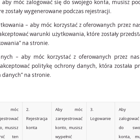
– aby móc zalogować się do swojego konta, musisz po
re zostały wygenerowane podczas rejestracji.
tkowania – aby móc korzystać z oferowanych przez na
aakceptować warunki użytkowania, które zostały przedst
owania” na stronie.
nych – aby móc korzystać z oferowanych przez nas
aakceptować politykę ochrony danych, która została 
a danych” na stronie.
y móc
2.
Aby móc
3.
Aby m
jestrować
Rejestracja
zarejestrować
Logowanie
zalogować
o, musisz
konta
konto, musisz
do swoj
łnić ten
wypełnić
konta, mu