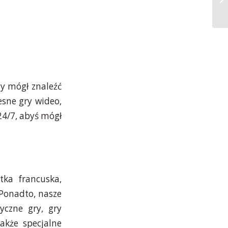
Στ
y mógł znaleźć
esne gry wideo,
24/7, abyś mógł
tka francuska,
 Ponadto, nasze
yczne gry, gry
akże specjalne