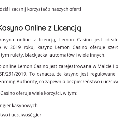
dziś i zacznij korzystać z naszych ofert!
asyno Online z Licencją
 kasyna online z licencją, Lemon Casino jest ide
ne w 2019 roku, kasyno Lemon Casino oferuje szero
tym rulety, blackjacka, automatów i wiele innych.
 online Lemon Casino jest zarejestrowana w Malcie i p
/231/2019. To oznacza, że kasyno jest regulowane
Gaming Authority, co zapewnia bezpieczeństwo i uczciwo
asino oferuje wiele korzyści, w tym:
r gier kasynowych
two i uczciwość gier