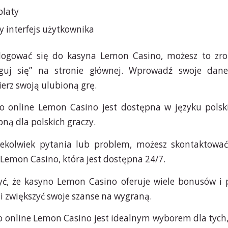
platy
y interfejs użytkownika
zalogować się do kasyna Lemon Casino, możesz to zrob
oguj się” na stronie głównej. Wprowadź swoje dan
erz swoją ulubioną grę.
o online Lemon Casino jest dostępna w języku polski
pną dla polskich graczy.
kiekolwiek pytania lub problem, możesz skontaktować
 Lemon Casino, która jest dostępna 24/7.
ć, że kasyno Lemon Casino oferuje wiele bonusów i p
 zwiększyć swoje szanse na wygraną.
 online Lemon Casino jest idealnym wyborem dla tych,