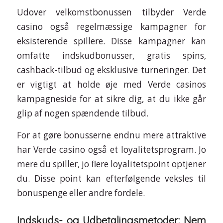
Udover velkomstbonussen tilbyder Verde
casino også regelmæssige kampagner for
eksisterende spillere. Disse kampagner kan
omfatte indskudbonusser, gratis spins,
cashback-tilbud og eksklusive turneringer. Det
er vigtigt at holde øje med Verde casinos
kampagneside for at sikre dig, at du ikke går
glip af nogen spændende tilbud.
For at gøre bonusserne endnu mere attraktive
har Verde casino også et loyalitetsprogram. Jo
mere du spiller, jo flere loyalitetspoint optjener
du. Disse point kan efterfølgende veksles til
bonuspenge eller andre fordele.
Indskuds- og Udbetalingsmetoder: Nem