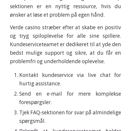
sektionen er en nyttig ressource, hvis du
ønsker at løse et problem på egen hånd.
Verde casino stræber efter at skabe en positiv
og tryg spiloplevelse for alle sine spillere.
Kundeserviceteamet er dedikeret til at yde den
bedst mulige support og sikre, at du får en
problemfri og underholdende oplevelse.
Kontakt kundeservice via live chat for
hurtig assistance.
Send en e-mail for mere komplekse
forespørgsler.
Tjek FAQ-sektionen for svar på almindelige
spørgsmål.