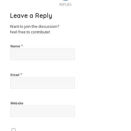
REPLIES
Leave a Reply
Want to join the discussion?
Feel free to contribute!
*
Name
*
Email
Website