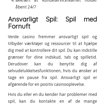
Bekræft at kundeserviceteamet holder
åbent 24/7
Ansvarligt Spil: Spil med
Fornuft
Verde casino fremmer ansvarligt spil og
tilbyder værktøjer og ressourcer til at hjælpe
dig med at kontrollere dit spil. Du kan indstille
grænser for dine indskud, tab og spilletid.
Derudover kan du benytte dig af
selvudelukkelsesfunktionen, hvis du ønsker at
tage en pause fra spil. Ansvarligt spil er
afgørende for en positiv casinooplevelse.
Hvis du eller en du kender har problemer med
spil, kan du kontakte en af de mange