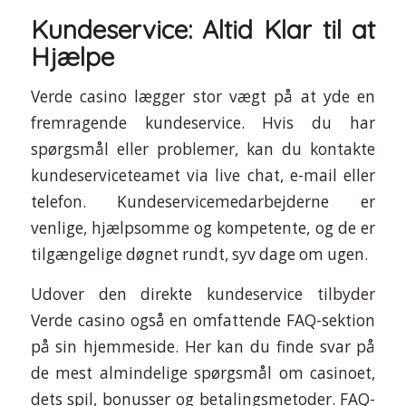
Kundeservice: Altid Klar til at
Hjælpe
Verde casino lægger stor vægt på at yde en
fremragende kundeservice. Hvis du har
spørgsmål eller problemer, kan du kontakte
kundeserviceteamet via live chat, e-mail eller
telefon. Kundeservicemedarbejderne er
venlige, hjælpsomme og kompetente, og de er
tilgængelige døgnet rundt, syv dage om ugen.
Udover den direkte kundeservice tilbyder
Verde casino også en omfattende FAQ-sektion
på sin hjemmeside. Her kan du finde svar på
de mest almindelige spørgsmål om casinoet,
dets spil, bonusser og betalingsmetoder. FAQ-