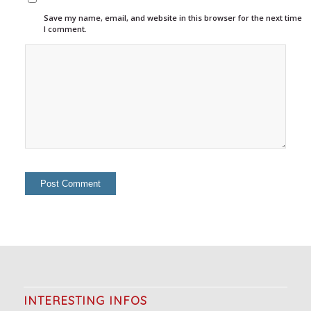
Save my name, email, and website in this browser for the next time
I comment.
INTERESTING INFOS