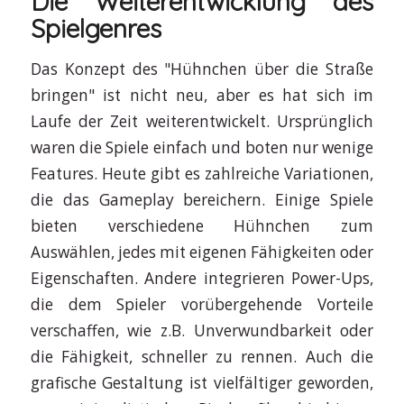
Die Weiterentwicklung des
Spielgenres
Das Konzept des "Hühnchen über die Straße
bringen" ist nicht neu, aber es hat sich im
Laufe der Zeit weiterentwickelt. Ursprünglich
waren die Spiele einfach und boten nur wenige
Features. Heute gibt es zahlreiche Variationen,
die das Gameplay bereichern. Einige Spiele
bieten verschiedene Hühnchen zum
Auswählen, jedes mit eigenen Fähigkeiten oder
Eigenschaften. Andere integrieren Power-Ups,
die dem Spieler vorübergehende Vorteile
verschaffen, wie z.B. Unverwundbarkeit oder
die Fähigkeit, schneller zu rennen. Auch die
grafische Gestaltung ist vielfältiger geworden,