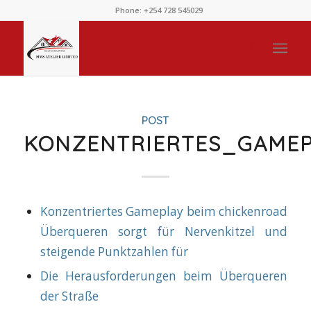
Phone: +254 728 545029
POST
KONZENTRIERTES_GAME
Konzentriertes Gameplay beim chickenroad
Überqueren sorgt für Nervenkitzel und
steigende Punktzahlen für
Die Herausforderungen beim Überqueren
der Straße