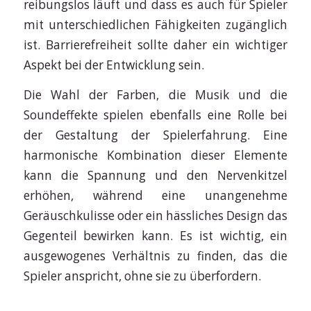
reibungslos läuft und dass es auch für Spieler
mit unterschiedlichen Fähigkeiten zugänglich
ist. Barrierefreiheit sollte daher ein wichtiger
Aspekt bei der Entwicklung sein.
Die Wahl der Farben, die Musik und die
Soundeffekte spielen ebenfalls eine Rolle bei
der Gestaltung der Spielerfahrung. Eine
harmonische Kombination dieser Elemente
kann die Spannung und den Nervenkitzel
erhöhen, während eine unangenehme
Geräuschkulisse oder ein hässliches Design das
Gegenteil bewirken kann. Es ist wichtig, ein
ausgewogenes Verhältnis zu finden, das die
Spieler anspricht, ohne sie zu überfordern.