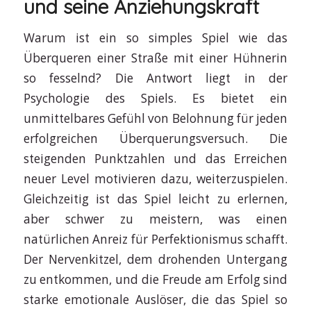
und seine Anziehungskraft
Warum ist ein so simples Spiel wie das
Überqueren einer Straße mit einer Hühnerin
so fesselnd? Die Antwort liegt in der
Psychologie des Spiels. Es bietet ein
unmittelbares Gefühl von Belohnung für jeden
erfolgreichen Überquerungsversuch. Die
steigenden Punktzahlen und das Erreichen
neuer Level motivieren dazu, weiterzuspielen.
Gleichzeitig ist das Spiel leicht zu erlernen,
aber schwer zu meistern, was einen
natürlichen Anreiz für Perfektionismus schafft.
Der Nervenkitzel, dem drohenden Untergang
zu entkommen, und die Freude am Erfolg sind
starke emotionale Auslöser, die das Spiel so