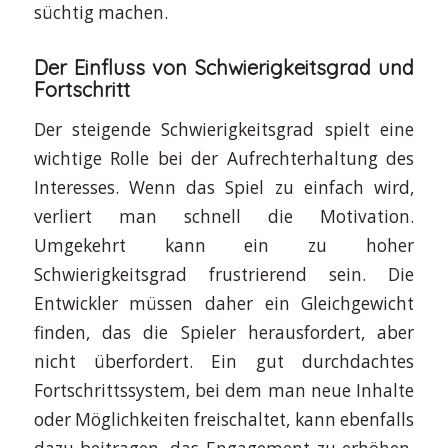
süchtig machen.
Der Einfluss von Schwierigkeitsgrad und
Fortschritt
Der steigende Schwierigkeitsgrad spielt eine
wichtige Rolle bei der Aufrechterhaltung des
Interesses. Wenn das Spiel zu einfach wird,
verliert man schnell die Motivation.
Umgekehrt kann ein zu hoher
Schwierigkeitsgrad frustrierend sein. Die
Entwickler müssen daher ein Gleichgewicht
finden, das die Spieler herausfordert, aber
nicht überfordert. Ein gut durchdachtes
Fortschrittssystem, bei dem man neue Inhalte
oder Möglichkeiten freischaltet, kann ebenfalls