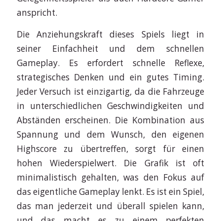
anspricht.
Die Anziehungskraft dieses Spiels liegt in
seiner Einfachheit und dem schnellen
Gameplay. Es erfordert schnelle Reflexe,
strategisches Denken und ein gutes Timing.
Jeder Versuch ist einzigartig, da die Fahrzeuge
in unterschiedlichen Geschwindigkeiten und
Abständen erscheinen. Die Kombination aus
Spannung und dem Wunsch, den eigenen
Highscore zu übertreffen, sorgt für einen
hohen Wiederspielwert. Die Grafik ist oft
minimalistisch gehalten, was den Fokus auf
das eigentliche Gameplay lenkt. Es ist ein Spiel,
das man jederzeit und überall spielen kann,
und das macht es zu einem perfekten