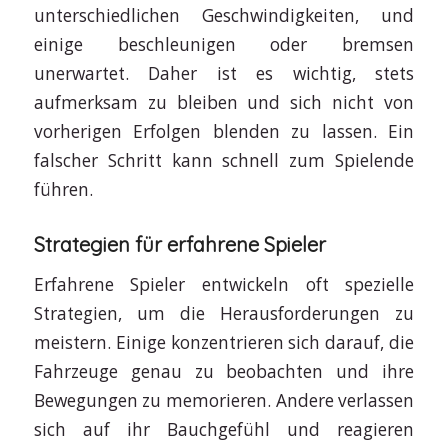
unterschiedlichen Geschwindigkeiten, und
einige beschleunigen oder bremsen
unerwartet. Daher ist es wichtig, stets
aufmerksam zu bleiben und sich nicht von
vorherigen Erfolgen blenden zu lassen. Ein
falscher Schritt kann schnell zum Spielende
führen.
Strategien für erfahrene Spieler
Erfahrene Spieler entwickeln oft spezielle
Strategien, um die Herausforderungen zu
meistern. Einige konzentrieren sich darauf, die
Fahrzeuge genau zu beobachten und ihre
Bewegungen zu memorieren. Andere verlassen
sich auf ihr Bauchgefühl und reagieren