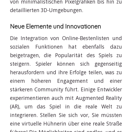
von minimalistischen Pixelgrafiken bis hin zu
detaillierten 3D-Umgebungen.
Neue Elemente und Innovationen
Die Integration von Online-Bestenlisten und
sozialen Funktionen hat ebenfalls dazu
beigetragen, die Popularität des Spiels zu
steigern. Spieler können sich gegenseitig
herausfordern und ihre Erfolge teilen, was zu
einem höheren Engagement und einer
stärkeren Community führt. Einige Entwickler
experimentieren auch mit Augmented Reality
(AR), um das Spiel in die reale Welt zu
integrieren. Stellen Sie sich vor, Sie müssten
eine virtuelle Hühnerin über eine reale Straße