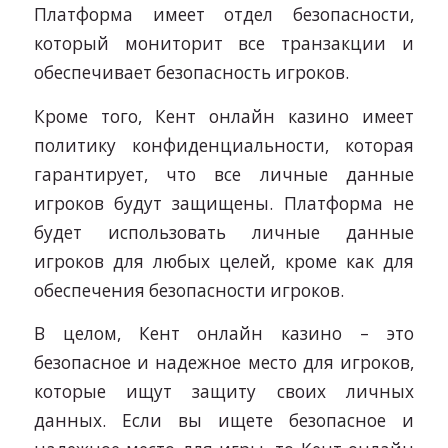
Платформа имеет отдел безопасности,
который мониторит все транзакции и
обеспечивает безопасность игроков.
Кроме того, Кент онлайн казино имеет
политику конфиденциальности, которая
гарантирует, что все личные данные
игроков будут защищены. Платформа не
будет использовать личные данные
игроков для любых целей, кроме как для
обеспечения безопасности игроков.
В целом, Кент онлайн казино – это
безопасное и надежное место для игроков,
которые ищут защиту своих личных
данных. Если вы ищете безопасное и