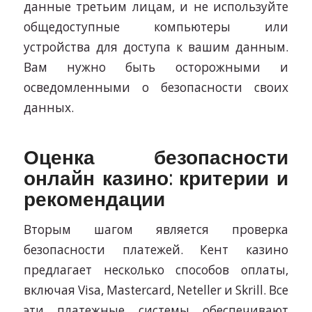
данные третьим лицам, и не используйте
общедоступные компьютеры или
устройства для доступа к вашим данным.
Вам нужно быть осторожными и
осведомленными о безопасности своих
данных.
Оценка безопасности
онлайн казино: критерии и
рекомендации
Вторым шагом является проверка
безопасности платежей. Кент казино
предлагает несколько способов оплаты,
включая Visa, Mastercard, Neteller и Skrill. Все
эти платежные системы обеспечивают