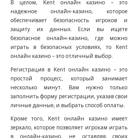
В целом, Kent онлайн казино – это
надежное онлайн-казино, которое
обеспечивает безопасность игроков и
защиту их данных. Если вы ищете
безопасное онлайн-казино, где можно
играть в безопасных условиях, то Kent
онлайн казино – это отличный выбор.
Регистрация в Kent онлайн казино – это
простой процесс, который занимает
несколько минут. Вам нужно только
заполнить форму регистрации, указав свои
личные данные, и выбрать способ оплаты.
Кроме того, Kent онлайн казино имеет
зеркало, которое позволяет игрокам играть
в онлайн-казино, не оставляя своих