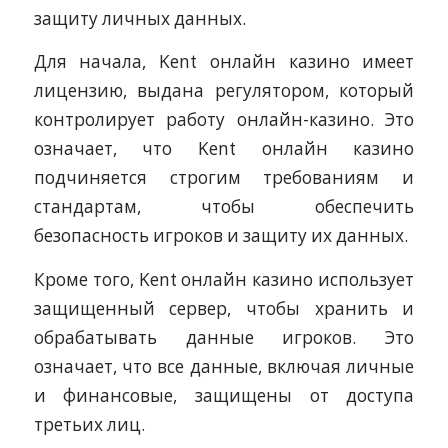
защиту личных данных.
Для начала, Kent онлайн казино имеет
лицензию, выдана регулятором, который
контролирует работу онлайн-казино. Это
означает, что Kent онлайн казино
подчиняется строгим требованиям и
стандартам, чтобы обеспечить
безопасность игроков и защиту их данных.
Кроме того, Kent онлайн казино использует
защищенный сервер, чтобы хранить и
обрабатывать данные игроков. Это
означает, что все данные, включая личные
и финансовые, защищены от доступа
третьих лиц.