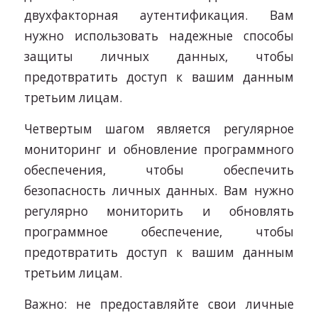
двухфакторная аутентификация. Вам
нужно использовать надежные способы
защиты личных данных, чтобы
предотвратить доступ к вашим данным
третьим лицам.
Четвертым шагом является регулярное
мониторинг и обновление программного
обеспечения, чтобы обеспечить
безопасность личных данных. Вам нужно
регулярно мониторить и обновлять
программное обеспечение, чтобы
предотвратить доступ к вашим данным
третьим лицам.
Важно: не предоставляйте свои личные