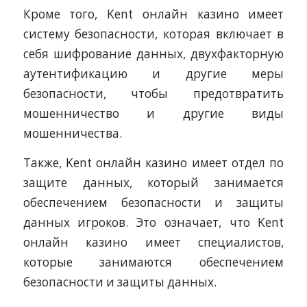
Кроме того, Kent онлайн казино имеет
систему безопасности, которая включает в
себя шифрование данных, двухфакторную
аутентификацию и другие меры
безопасности, чтобы предотвратить
мошенничество и другие виды
мошенничества.
Также, Kent онлайн казино имеет отдел по
защите данных, который занимается
обеспечением безопасности и защиты
данных игроков. Это означает, что Kent
онлайн казино имеет специалистов,
которые занимаются обеспечением
безопасности и защиты данных.