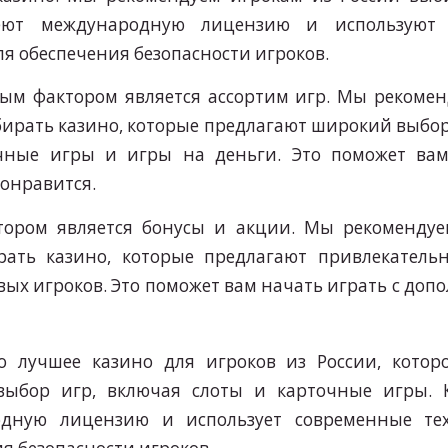
еют международную лицензию и используют 
ля обеспечения безопасности игроков.
ым фактором является ассортим игр. Мы рекомен
бирать казино, которые предлагают широкий выбор
очные игры и игры на деньги. Это поможет вам
понравится.
тором является бонусы и акции. Мы рекомендуе
рать казино, которые предлагают привлекатель
вых игроков. Это поможет вам начать играть с до
то лучшее казино для игроков из России, котор
ыбор игр, включая слоты и карточные игры. 
дную лицензию и использует современные те