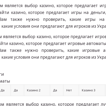
 является выбор казино, которое предлагает иг
йти казино, которое предлагает игры на деньги
 Вам также нужно проверить, какие игры на
 какие условия они предлагают для игроков из Укр
 является выбор казино, которое предлагает игро
йти казино, которое предлагает игровые автоматы
Вам также нужно проверить, какие игровые 
 какие условия они предлагают для игроков из Укр
ги
оматы
Да
Да
Казино 2
Да
Нет
Казино 3
м является выбор казино, которое предлагает л