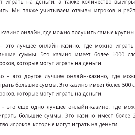
т играть на деньги, а также количество выигр
ить. Мы также учитываем отзывы игроков и рейт
5 казино онлайн, где можно получить самые крупн
 – это лучшее онлайн-казино, где можно играт
льшие суммы. Это казино имеет более 1000 сло
оков, которые могут играть на деньги.
ino – это другое лучшее онлайн-казино, где мо
рать большие суммы. Это казино имеет более 500 с
оков, которые могут играть на деньги.
no – это еще одно лучшее онлайн-казино, где мо
грать большие суммы. Это казино имеет более 2
во игроков, которые могут играть на деньги.