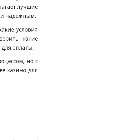
лагает лучшие
м и надежным.
какие условия
ерить, какие
 для оплаты.
оцессом, но с
ее казино для