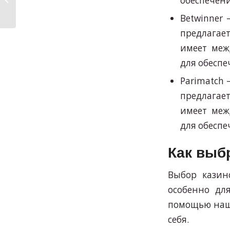
обеспечени
Casino.9152
Betwinner 
предлагае
имеет меж
для обеспе
Parimatch 
предлагае
имеет меж
для обеспе
Как выб
Выбор казин
особенно дл
помощью наш
себя.