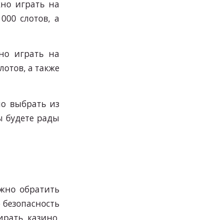
жно играть на
000 слотов, а
жно играть на
лотов, а также
о выбрать из
ы будете рады
ужно обратить
 безопасность
рать казино,