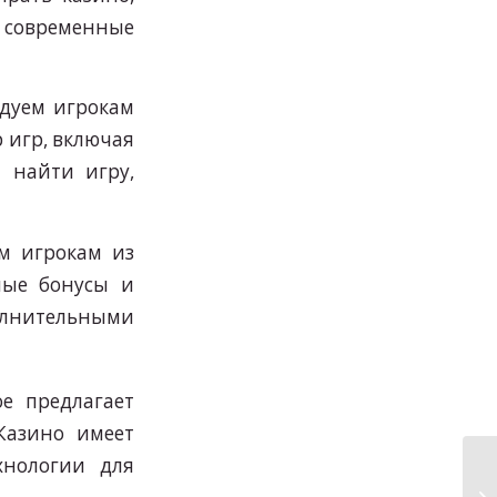
современные
дуем игрокам
 игр, включая
 найти игру,
м игрокам из
ные бонусы и
полнительными
ое предлагает
Казино имеет
хнологии для
ка