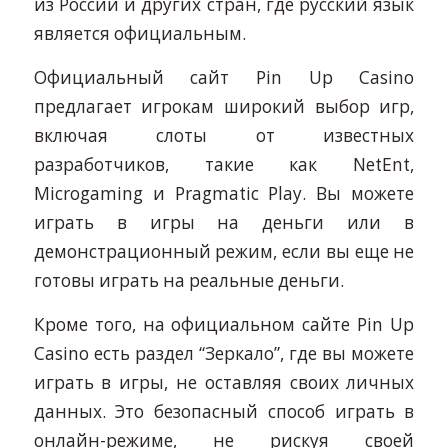
из России и других стран, где русский язык
является официальным.
Официальный сайт Pin Up Casino
предлагает игрокам широкий выбор игр,
включая слоты от известных
разработчиков, такие как NetEnt,
Microgaming и Pragmatic Play. Вы можете
играть в игры на деньги или в
демонстрационный режим, если вы еще не
готовы играть на реальные деньги.
Кроме того, на официальном сайте Pin Up
Casino есть раздел “Зеркало”, где вы можете
играть в игры, не оставляя своих личных
данных. Это безопасный способ играть в
онлайн-режиме, не рискуя своей