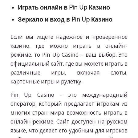
Играть онлайн в Pin Up Казино
Зеркало и вход в Pin Up Казино
Если вы ищете надежное и проверенное
казино, где можно играть в онлайн-
режиме, то Pin Up Casino – ваш выбор. Это
официальный сайт, где вы можете играть в
различные игры, включая слоты,
карточные игры и рулетку.
Pin Up Casino – это международный
оператор, который предлагает игрокам из
многих стран мира возможность играть в
онлайн-режиме. Сайт доступен на русском
языке, что делает его удобным для игроков