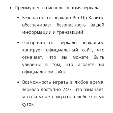
Преимущества использования зеркала:
Безопасность: зеркало Pin Up Казино
обеспечивает безопасность вашей
информации и транзакций;
Прозрачность: зеркало зеркально
копирует официальный сайт, что
означает, что вы можете быть
уверены в том, что играете на
официальном сайте;
Возможность играть в любое время:
зеркало доступно 24/7, что означает,
что вы можете играть в любое время
суток.