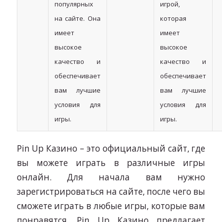
популярных
игрой,
на сайте. Она
которая
имеет
имеет
высокое
высокое
качество и
качество и
обеспечивает
обеспечивает
вам лучшие
вам лучшие
условия для
условия для
игры.
игры.
Pin Up Казино – это официальный сайт, где
вы можете играть в различные игры
онлайн. Для начала вам нужно
зарегистрироваться на сайте, после чего вы
сможете играть в любые игры, которые вам
понравятся. Pin Up Казино предлагает