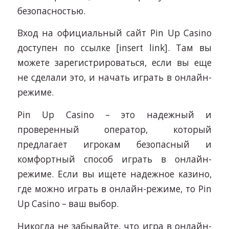
безопасностью.
Вход на официальный сайт Pin Up Casino
доступен по ссылке [insert link]. Там вы
можете зарегистрироваться, если вы еще
не сделали это, и начать играть в онлайн-
режиме.
Pin Up Casino – это надежный и
проверенный оператор, который
предлагает игрокам безопасный и
комфортный способ играть в онлайн-
режиме. Если вы ищете надежное казино,
где можно играть в онлайн-режиме, то Pin
Up Casino – ваш выбор.
Никогда не забывайте, что игра в онлайн-