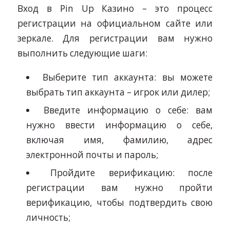
Вход в Pin Up Казино – это процесс
регистрации на официальном сайте или
зеркале. Для регистрации вам нужно
выполнить следующие шаги:
Выберите тип аккаунта: вы можете
выбрать тип аккаунта – игрок или дилер;
Введите информацию о себе: вам
нужно ввести информацию о себе,
включая имя, фамилию, адрес
электронной почты и пароль;
Пройдите верификацию: после
регистрации вам нужно пройти
верификацию, чтобы подтвердить свою
личность;