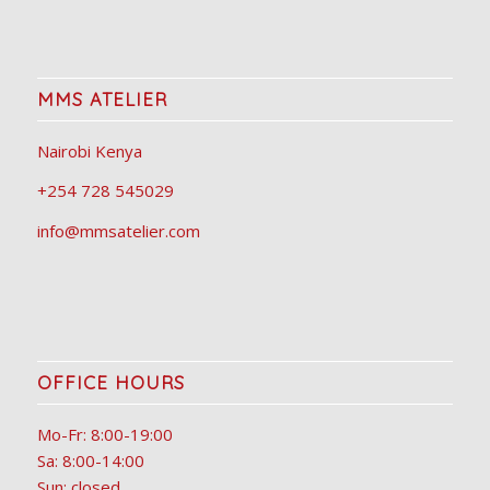
MMS ATELIER
Nairobi Kenya
+254 728 545029
info@mmsatelier.com
OFFICE HOURS
Mo-Fr: 8:00-19:00
Sa: 8:00-14:00
Sun: closed