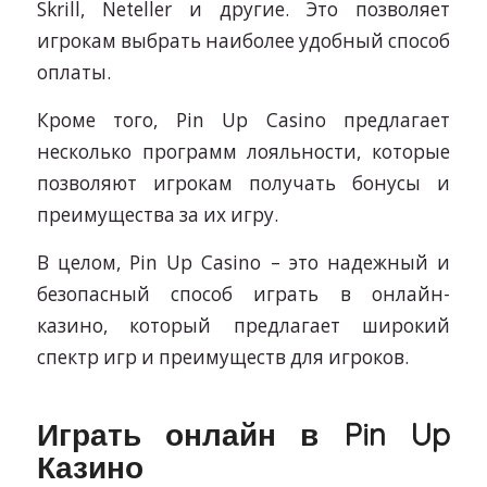
Skrill, Neteller и другие. Это позволяет
игрокам выбрать наиболее удобный способ
оплаты.
Кроме того, Pin Up Casino предлагает
несколько программ лояльности, которые
позволяют игрокам получать бонусы и
преимущества за их игру.
В целом, Pin Up Casino – это надежный и
безопасный способ играть в онлайн-
казино, который предлагает широкий
спектр игр и преимуществ для игроков.
Играть онлайн в Pin Up
Казино