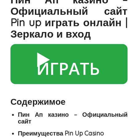
Официальный сайт
Pin up играть онлайн |
Зеркало и вход
▶️
ИГРАТЬ
Содержимое
Пин Ап казино – Официальный
сайт
Преимущества Pin Up Casino