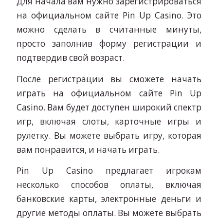
Для начала вам нужно зарегистрироваться
на официальном сайте Pin Up Casino. Это
можно сделать в считанные минуты,
просто заполнив форму регистрации и
подтвердив свой возраст.
После регистрации вы сможете начать
играть на официальном сайте Pin Up
Casino. Вам будет доступен широкий спектр
игр, включая слоты, карточные игры и
рулетку. Вы можете выбрать игру, которая
вам понравится, и начать играть.
Pin Up Casino предлагает игрокам
несколько способов оплаты, включая
банковские карты, электронные деньги и
другие методы оплаты. Вы можете выбрать