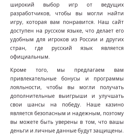
широкий выбор игр от ведущих
разработчиков, чтобы вы могли найти
игру, которая вам понравится. Наш сайт
доступен на русском языке, что делает его
удобным для игроков из России и других
стран, где русский язык является
официальным.
Кроме того, мы предлагаем вам
привлекательные бонусы и программы
лояльности, чтобы вы могли получать
дополнительные выигрыши и улучшать
свои шансы на победу. Наше казино
является безопасным и надежным, поэтому
вы можете быть уверены в том, что вашы
деньги и личные данные будут защищены.