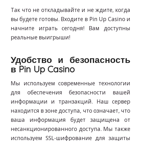
Так что не откладывайте и не ждите, когда
вы будете готовы. Входите в Pin Up Casino и
начните играть сегодня! Вам доступны
реальные выигрыши!
Удобство и безопасность
в Pin Up Casino
Мы используем современные технологии
для обеспечения безопасности вашей
информации и транзакций. Наш сервер
находится в зоне доступа, что означает, что
ваша информация будет защищена от
несанкционированного доступа. Мы также
используем SSL-шифрование для защиты