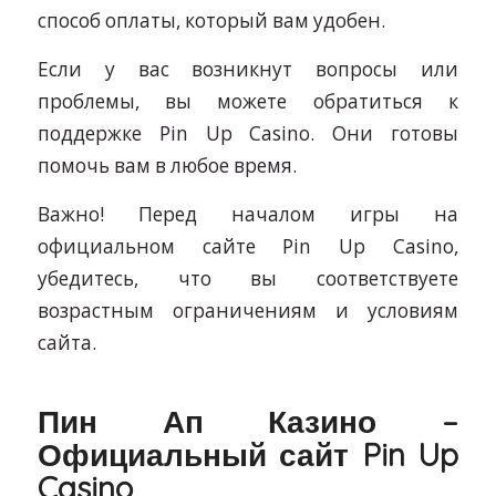
способ оплаты, который вам удобен.
Если у вас возникнут вопросы или
проблемы, вы можете обратиться к
поддержке Pin Up Casino. Они готовы
помочь вам в любое время.
Важно! Перед началом игры на
официальном сайте Pin Up Casino,
убедитесь, что вы соответствуете
возрастным ограничениям и условиям
сайта.
Пин Ап Казино –
Официальный сайт Pin Up
Casino