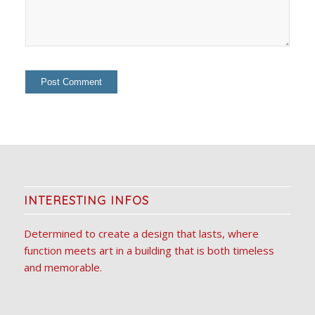
INTERESTING INFOS
Determined to create a design that lasts, where
function meets art in a building that is both timeless
and memorable.