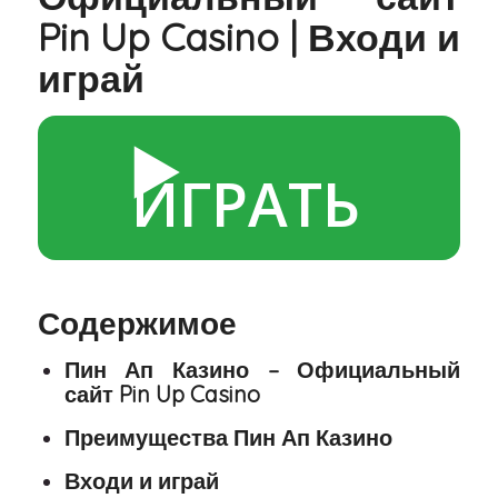
Pin Up Casino | Входи и
играй
▶️
ИГРАТЬ
Содержимое
Пин Ап Казино – Официальный
сайт Pin Up Casino
Преимущества Пин Ап Казино
Входи и играй