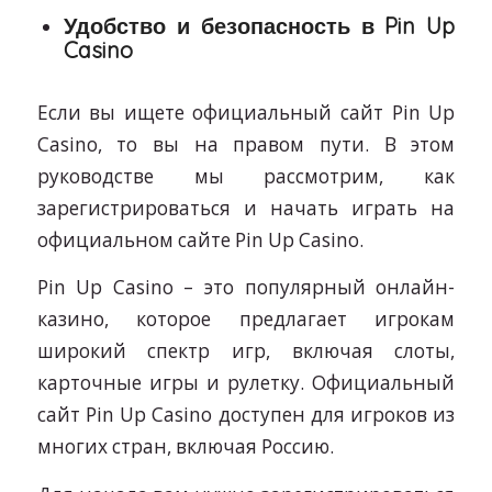
Удобство и безопасность в Pin Up
Casino
Если вы ищете официальный сайт Pin Up
Casino, то вы на правом пути. В этом
руководстве мы рассмотрим, как
зарегистрироваться и начать играть на
официальном сайте Pin Up Casino.
Pin Up Casino – это популярный онлайн-
казино, которое предлагает игрокам
широкий спектр игр, включая слоты,
карточные игры и рулетку. Официальный
сайт Pin Up Casino доступен для игроков из
многих стран, включая Россию.