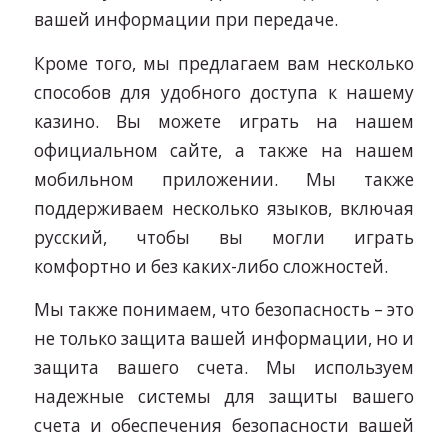
вашей информации при передаче.
Кроме того, мы предлагаем вам несколько
способов для удобного доступа к нашему
казино. Вы можете играть на нашем
официальном сайте, а также на нашем
мобильном приложении. Мы также
поддерживаем несколько языков, включая
русский, чтобы вы могли играть
комфортно и без каких-либо сложностей.
Мы также понимаем, что безопасность – это
не только защита вашей информации, но и
защита вашего счета. Мы используем
надежные системы для защиты вашего
счета и обеспечения безопасности вашей