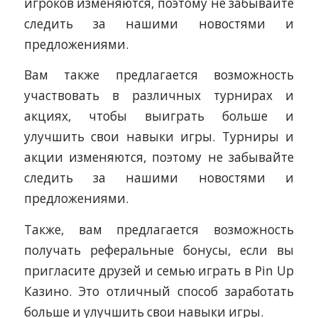
игроков изменяются, поэтому не забывайте
следить за нашими новостями и
предложениями.
Вам также предлагается возможность
участвовать в различных турнирах и
акциях, чтобы выиграть больше и
улучшить свои навыки игры. Турниры и
акции изменяются, поэтому не забывайте
следить за нашими новостями и
предложениями.
Также, вам предлагается возможность
получать реферальные бонусы, если вы
пригласите друзей и семью играть в Pin Up
Казино. Это отличный способ заработать
больше и улучшить свои навыки игры.