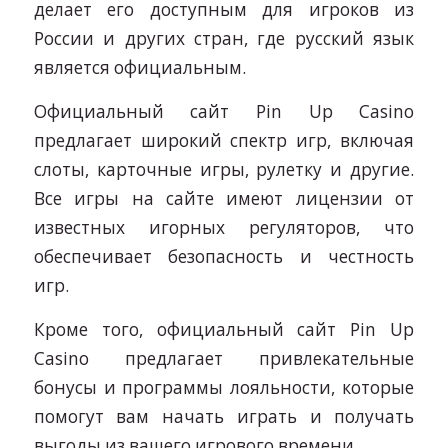
делает его доступным для игроков из
России и других стран, где русский язык
является официальным.
Официальный сайт Pin Up Casino
предлагает широкий спектр игр, включая
слоты, карточные игры, рулетку и другие.
Все игры на сайте имеют лицензии от
известных игорных регуляторов, что
обеспечивает безопасность и честность
игр.
Кроме того, официальный сайт Pin Up
Casino предлагает привлекательные
бонусы и программы лояльности, которые
помогут вам начать играть и получать
выгоды из вашего игрового времени.