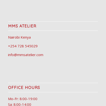
MMS ATELIER
Nairobi Kenya
+254 728 545029
info@mmsatelier.com
OFFICE HOURS
Mo-Fr: 8:00-19:00
Sa: 8:00-14:00