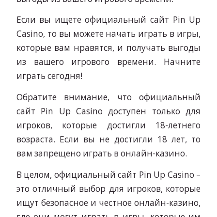
Если вы ищете официальный сайт Pin Up
Casino, то вы можете начать играть в игры,
которые вам нравятся, и получать выгоды
из вашего игрового времени. Начните
играть сегодня!
Обратите внимание, что официальный
сайт Pin Up Casino доступен только для
игроков, которые достигли 18-летнего
возраста. Если вы не достигли 18 лет, то
вам запрещено играть в онлайн-казино.
В целом, официальный сайт Pin Up Casino –
это отличный выбор для игроков, которые
ищут безопасное и честное онлайн-казино,
где они могут играть в игры, которые им