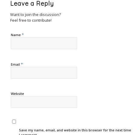
Leave a Reply
Want to join the discussion?
Feel free to contribute!
*
Name
*
Email
Website
Save my name, email, and website in this browser for the next time
I comment.