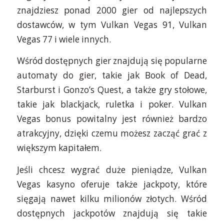
znajdziesz ponad 2000 gier od najlepszych
dostawców, w tym Vulkan Vegas 91, Vulkan
Vegas 77 i wiele innych.
Wśród dostępnych gier znajdują się popularne
automaty do gier, takie jak Book of Dead,
Starburst i Gonzo’s Quest, a także gry stołowe,
takie jak blackjack, ruletka i poker. Vulkan
Vegas bonus powitalny jest również bardzo
atrakcyjny, dzięki czemu możesz zacząć grać z
większym kapitałem.
Jeśli chcesz wygrać duże pieniądze, Vulkan
Vegas kasyno oferuje także jackpoty, które
sięgają nawet kilku milionów złotych. Wśród
dostępnych jackpotów znajdują się takie