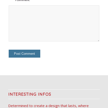
INTERESTING INFOS
Determined to create a design that lasts, where