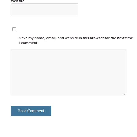
Website
Save my name, email, and website in this browser for the next time
I comment.