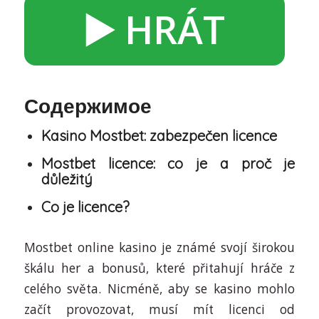
▶️ HRÁT
Содержимое
Kasino Mostbet: zabezpečen licence
Mostbet licence: co je a proč je
důležitý
Co je licence?
Mostbet online kasino je známé svojí širokou
škálu her a bonusů, které přitahují hráče z
celého světa. Nicméně, aby se kasino mohlo
začít provozovat, musí mít licenci od