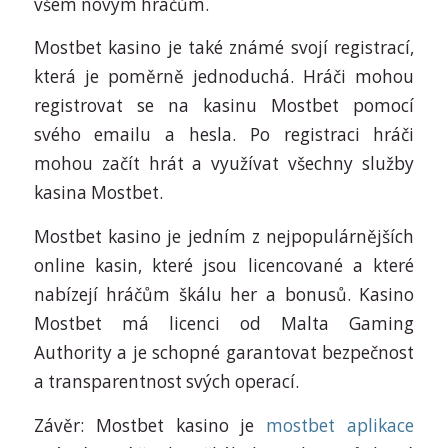
všem novým hráčům.
Mostbet kasino je také známé svojí registrací,
která je poměrně jednoduchá. Hráči mohou
registrovat se na kasinu Mostbet pomocí
svého emailu a hesla. Po registraci hráči
mohou začít hrát a využívat všechny služby
kasina Mostbet.
Mostbet kasino je jedním z nejpopulárnějších
online kasin, které jsou licencované a které
nabízejí hráčům škálu her a bonusů. Kasino
Mostbet má licenci od Malta Gaming
Authority a je schopné garantovat bezpečnost
a transparentnost svých operací.
Závěr: Mostbet kasino je
mostbet aplikace