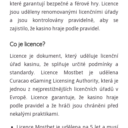
které garantují bezpečné a férové hry. Licence
jsou uděleny renomovanými licenčními úřady
a jsou kontrolovány pravidelně, aby se
zajistilo, že kasino hraje podle pravidel.
Co je licence?
Licence je dokument, který uděluje licenční
úřad kasinu, že splňuje určité podmínky a
standardy. Licence Mostbet je udělena
Curacao eGaming Licensing Authority, která je
jednou z nejprestižnějších licenčních úřadů v
Evropě. Licence garantuje, že kasino hraje
podle pravidel a že hráči jsou chráněni před
nekalými praktikami.
Licence Mostbet je udělena na 5 let a musí