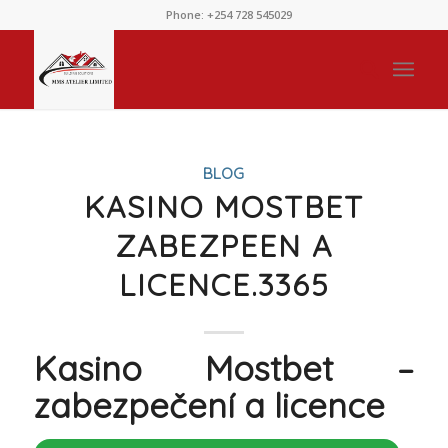
Phone: +254 728 545029
BLOG
KASINO MOSTBET
ZABEZPEEN A
LICENCE.3365
Kasino Mostbet –
zabezpečení a licence