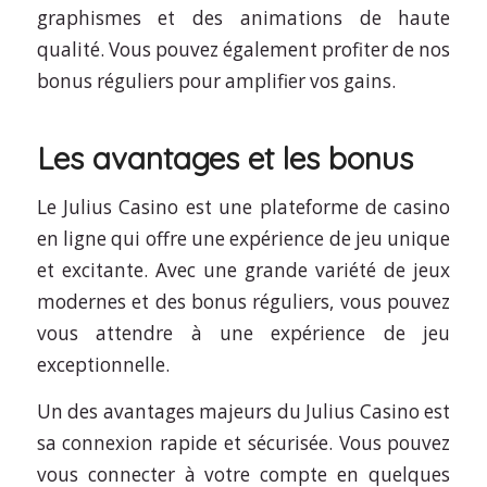
graphismes et des animations de haute
qualité. Vous pouvez également profiter de nos
bonus réguliers pour amplifier vos gains.
Les avantages et les bonus
Le Julius Casino est une plateforme de casino
en ligne qui offre une expérience de jeu unique
et excitante. Avec une grande variété de jeux
modernes et des bonus réguliers, vous pouvez
vous attendre à une expérience de jeu
exceptionnelle.
Un des avantages majeurs du Julius Casino est
sa connexion rapide et sécurisée. Vous pouvez
vous connecter à votre compte en quelques