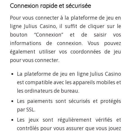
Connexion rapide et sécurisée
Pour vous connecter à la plateforme de jeu en
ligne Julius Casino, il suffit de cliquer sur le
bouton “Connexion” et de saisir vos
informations de connexion. Vous pouvez
également utiliser vos coordonnées de jeu
pour vous connecter.
La plateforme de jeu en ligne Julius Casino
est compatible avec les appareils mobiles et
les ordinateurs de bureau.
Les paiements sont sécurisés et protégés
par SSL.
Les jeux sont régulièrement vérifiés et
contrôlés pour vous assurer que vous jouez