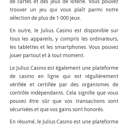
de cartes et des jeux de loterie. Vous pouvez
trouver un jeu qui vous plaît parmi notre
sélection de plus de 1 000 jeux.
En outre, le Julius Casino est disponible sur
tous les appareils, y compris les ordinateurs,
les tablettes et les smartphones. Vous pouvez
jouer partout et à tout moment.
Le Julius Casino est également une plateforme
de casino en ligne qui est régulièrement
vérifiée et certifiée par des organismes de
contrôle indépendants. Cela signifie que vous
pouvez être sûr que vos transactions sont
sécurisées et que vos gains sont honorés.
En résumé, le Julius Casino est une plateforme