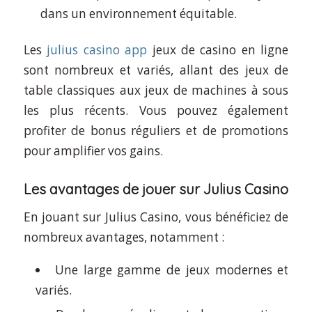
dans un environnement équitable.
Les
julius casino app
jeux de casino en ligne
sont nombreux et variés, allant des jeux de
table classiques aux jeux de machines à sous
les plus récents. Vous pouvez également
profiter de bonus réguliers et de promotions
pour amplifier vos gains.
Les avantages de jouer sur Julius Casino
En jouant sur Julius Casino, vous bénéficiez de
nombreux avantages, notamment :
Une large gamme de jeux modernes et
variés.