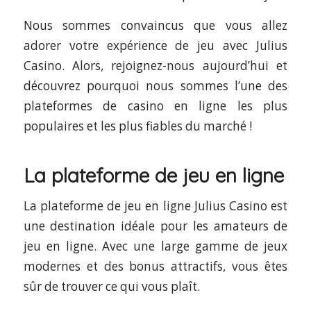
Nous sommes convaincus que vous allez
adorer votre expérience de jeu avec Julius
Casino. Alors, rejoignez-nous aujourd’hui et
découvrez pourquoi nous sommes l’une des
plateformes de casino en ligne les plus
populaires et les plus fiables du marché !
La plateforme de jeu en ligne
La plateforme de jeu en ligne Julius Casino est
une destination idéale pour les amateurs de
jeu en ligne. Avec une large gamme de jeux
modernes et des bonus attractifs, vous êtes
sûr de trouver ce qui vous plaît.