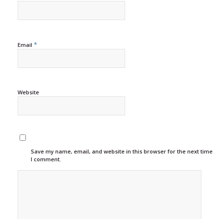
*
Email
Website
Save my name, email, and website in this browser for the next time
I comment.