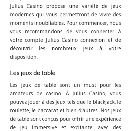
Julius Casino propose une variété de jeux
modernes qui vous permettront de vivre des
moments inoubliables. Pour commencer, nous
vous recommandons de vous connecter à
votre compte Julius Casino connexion et de
découvrir les nombreux jeux à votre
disposition.
Les jeux de table
Les jeux de table sont un must pour les
amateurs de casino. À Julius Casino, vous
pouvez jouer à des jeux tels que le blackjack, le
roulette, le baccarat et bien d’autres. Nos jeux
de table sont conçus pour offrir une expérience
de jeu immersive et excitante, avec des