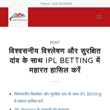
Phone: +254 728 545029
POST
विश्वसनीय विश्लेषण और सुरक्षित
दांव के साथ IPL BETTING में
महारत हासिल करें
विश्वसनीय विश्लेषण और सुरक्षित दांव के साथ IPL Betting
में महारत हासिल करें
IPL Betting के प्रकारों को समझना