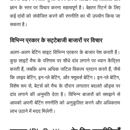
ज्ञान के स्तर पर विचार करना महत्वपूर्ण है। बेहतर रिटर्न के लिए
कई दांवों को संयोजित करने की रणनीति का भी उपयोग किया जा
सकता है।
विभिन्न प्रकार के सट्टेबाजी बाजारों पर विचार
अलग-अलग बेटिंग साइट विभिन्न प्रकार के बाजार पेश करती हैं।
कुछ साइटें मैच के परिणाम पर सीधे दांव लगाने पर ध्यान केंद्रित
करती हैं, जबकि अन्य अधिक जटिल विकल्प प्रदान करते हैं, जैसे
कि लाइव बेटिंग, इन-प्ले बेटिंग, और फ्यूचर्स बेटिंग। इन-प्ले बेटिंग,
विशेष रूप से, बेटर्स को मैच के दौरान लगातार बदलते ऑड्स पर
दांव लगाने की अनुमति देता है। विभिन्न बाजारों को समझने से
आपको अपनी बेटिंग रणनीति को अनुकूलित करने और अधिकतम
लाभ उठाने में मदद मिलेगी।