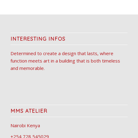
INTERESTING INFOS
Determined to create a design that lasts, where
function meets art in a building that is both timeless
and memorable.
MMS ATELIER
Nairobi Kenya
+254 728 545029