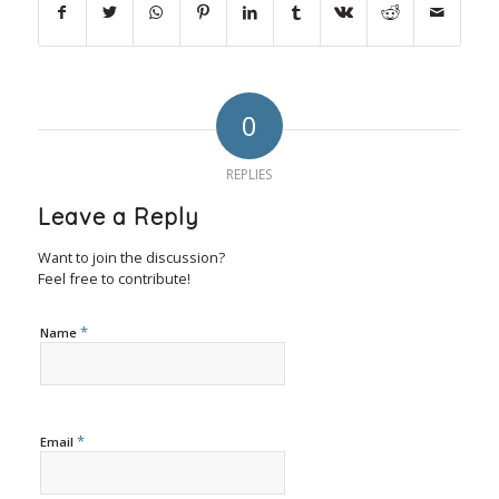
0
REPLIES
Leave a Reply
Want to join the discussion?
Feel free to contribute!
*
Name
*
Email