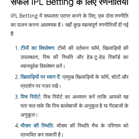
सफल IPL Betting के लिए रणनीतियाँ
IPL Betting में सफलता प्राप्त करने के लिए, एक ठोस रणनीति
का पालन करना आवश्यक है। यहाँ कुछ महत्वपूर्ण रणनीतियाँ दी गई
हैं:
टीमों का विश्लेषण:
टीमों की वर्तमान फॉर्म, खिलाड़ियों की
उपलब्धता, पिच की स्थिति और हेड-टू-हेड रिकॉर्ड का
ध्यानपूर्वक विश्लेषण करें।
खिलाड़ियों पर ध्यान दें:
प्रमुख खिलाड़ियों के फॉर्म, चोटों और
प्रदर्शन पर नज़र रखें।
पिच रिपोर्ट:
पिच रिपोर्ट का अध्ययन करें ताकि आपको यह
पता चल सके कि पिच बल्लेबाजों के अनुकूल है या गेंदबाजों के
अनुकूल।
मौसम की स्थिति:
मौसम की स्थिति मैच के परिणाम को
प्रभावित कर सकती है।