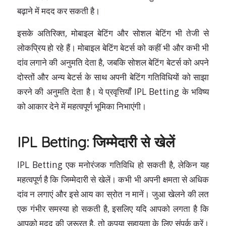
बढ़ाने में मदद कर सकती है।
इसके अतिरिक्त, मोबाइल बेटिंग और सोशल बेटिंग भी तेजी से
लोकप्रिय हो रहे हैं। मोबाइल बेटिंग बेटर्स को कहीं भी और कभी भी
दांव लगाने की अनुमति देता है, जबकि सोशल बेटिंग बेटर्स को अपने
दोस्तों और अन्य बेटर्स के साथ अपनी बेटिंग गतिविधियों को साझा
करने की अनुमति देता है। ये प्रवृत्तियाँ IPL Betting के भविष्य
को आकार देने में महत्वपूर्ण भूमिका निभाएंगी।
IPL Betting: जिम्मेदारी से खेलें
IPL Betting एक मनोरंजक गतिविधि हो सकती है, लेकिन यह
महत्वपूर्ण है कि जिम्मेदारी से खेलें। कभी भी अपनी क्षमता से अधिक
दांव न लगाएं और इसे आय का स्रोत न मानें। जुआ खेलने की लत
एक गंभीर समस्या हो सकती है, इसलिए यदि आपको लगता है कि
आपको मदद की ज़रूरत है, तो कृपया सहायता के लिए संपर्क करें।