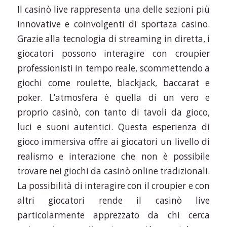
Il casinò live rappresenta una delle sezioni più
innovative e coinvolgenti di sportaza casino.
Grazie alla tecnologia di streaming in diretta, i
giocatori possono interagire con croupier
professionisti in tempo reale, scommettendo a
giochi come roulette, blackjack, baccarat e
poker. L’atmosfera è quella di un vero e
proprio casinò, con tanto di tavoli da gioco,
luci e suoni autentici. Questa esperienza di
gioco immersiva offre ai giocatori un livello di
realismo e interazione che non è possibile
trovare nei giochi da casinò online tradizionali.
La possibilità di interagire con il croupier e con
altri giocatori rende il casinò live
particolarmente apprezzato da chi cerca