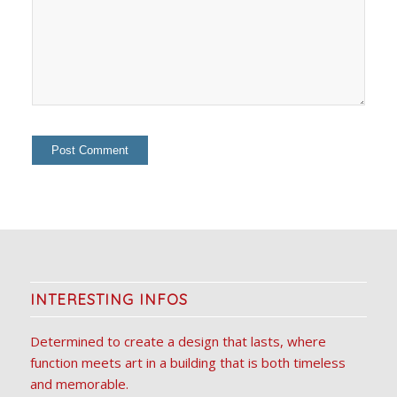
INTERESTING INFOS
Determined to create a design that lasts, where
function meets art in a building that is both timeless
and memorable.