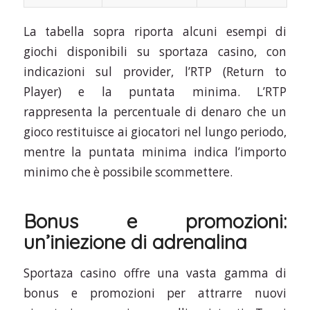
La tabella sopra riporta alcuni esempi di
giochi disponibili su sportaza casino, con
indicazioni sul provider, l’RTP (Return to
Player) e la puntata minima. L’RTP
rappresenta la percentuale di denaro che un
gioco restituisce ai giocatori nel lungo periodo,
mentre la puntata minima indica l’importo
minimo che è possibile scommettere.
Bonus e promozioni:
un’iniezione di adrenalina
Sportaza casino offre una vasta gamma di
bonus e promozioni per attrarre nuovi