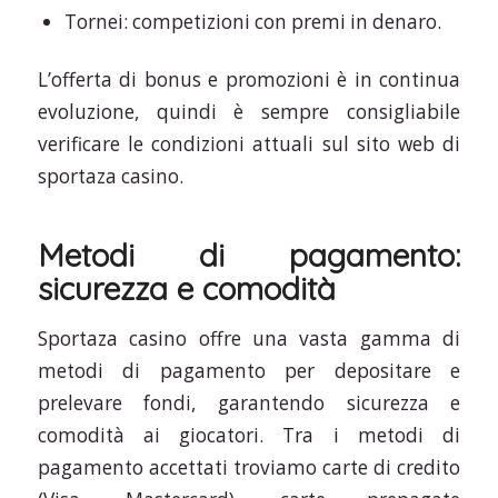
Tornei: competizioni con premi in denaro.
L’offerta di bonus e promozioni è in continua
evoluzione, quindi è sempre consigliabile
verificare le condizioni attuali sul sito web di
sportaza casino.
Metodi di pagamento:
sicurezza e comodità
Sportaza casino offre una vasta gamma di
metodi di pagamento per depositare e
prelevare fondi, garantendo sicurezza e
comodità ai giocatori. Tra i metodi di
pagamento accettati troviamo carte di credito