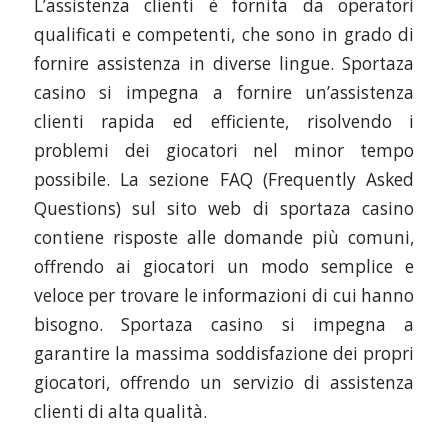
L’assistenza clienti è fornita da operatori
qualificati e competenti, che sono in grado di
fornire assistenza in diverse lingue. Sportaza
casino si impegna a fornire un’assistenza
clienti rapida ed efficiente, risolvendo i
problemi dei giocatori nel minor tempo
possibile. La sezione FAQ (Frequently Asked
Questions) sul sito web di sportaza casino
contiene risposte alle domande più comuni,
offrendo ai giocatori un modo semplice e
veloce per trovare le informazioni di cui hanno
bisogno. Sportaza casino si impegna a
garantire la massima soddisfazione dei propri
giocatori, offrendo un servizio di assistenza
clienti di alta qualità.