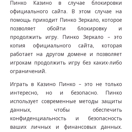
Пинко Казино в случае блокировки
официального сайта. В этом случае на
помощь приходит Пинко Зеркало, которое
позволяет обойти блокировку и
продолжить игру. Пинко Зеркало – это
копия официального сайта, которая
работает на другом домене и позволяет
игрокам продолжить игру без каких-либо
ограничений.
Играть в Казино Пинко – это не только
интересно, но и безопасно. Пинко
использует современные методы защиты
данных, чтобы обеспечить
конфиденциальность и безопасность
ваших личных и финансовых данных.