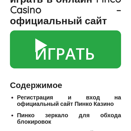
Casino –
официальный сайт
▶️
ИГРАТЬ
Содержимое
Регистрация и вход на
официальный сайт Пинко Казино
Пинко зеркало для обхода
блокировок