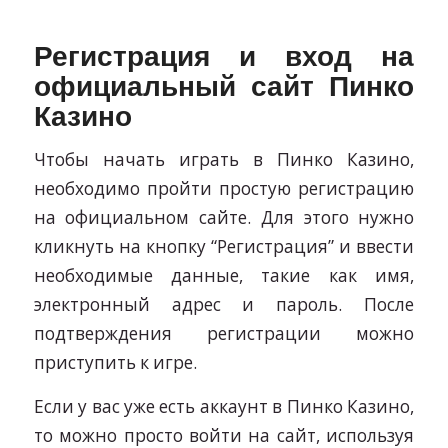
Регистрация и вход на
официальный сайт Пинко
Казино
Чтобы начать играть в Пинко Казино,
необходимо пройти простую регистрацию
на официальном сайте. Для этого нужно
кликнуть на кнопку “Регистрация” и ввести
необходимые данные, такие как имя,
электронный адрес и пароль. После
подтверждения регистрации можно
приступить к игре.
Если у вас уже есть аккаунт в Пинко Казино,
то можно просто войти на сайт, используя