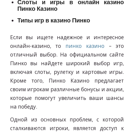
Слоты и игры в онлайн казино
Пинко Казино
Типы игр в казино Пинко
Если вы ищете надежное и интересное
онлайн-казино, то
пинко казино
– это
отличный выбор. На официальном сайте
Пинко вы найдете широкий выбор игр,
включая слоты, рулетку и картовые игры.
Кроме того, Пинко Казино предлагает
своим игрокам различные бонусы и акции,
которые помогут увеличить ваши шансы
на победу.
Одной из основных проблем, с которой
сталкиваются игроки, является доступ к