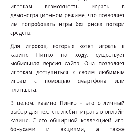
игрокам возможность играть в
демонстрационном режиме, что позволяет
им попробовать игры без риска потери
средств.
Для игроков, которые хотят играть в
казино Пинко на ходу, существует
мобильная версия сайта. Она позволяет
игрокам доступиться к своим любимым
играм с помощью смартфона или
планшета.
В целом, казино Пинко – это отличный
выбор для тех, кто любит играть в онлайн
казино. С его обширной коллекцией игр,
бонусами и акциями, а также