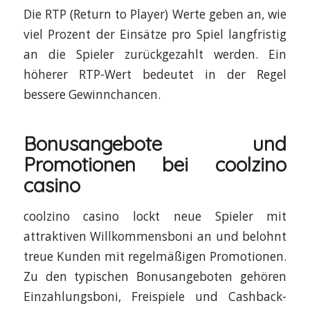
Die RTP (Return to Player) Werte geben an, wie
viel Prozent der Einsätze pro Spiel langfristig
an die Spieler zurückgezahlt werden. Ein
höherer RTP-Wert bedeutet in der Regel
bessere Gewinnchancen.
Bonusangebote und
Promotionen bei coolzino
casino
coolzino casino lockt neue Spieler mit
attraktiven Willkommensboni an und belohnt
treue Kunden mit regelmäßigen Promotionen.
Zu den typischen Bonusangeboten gehören
Einzahlungsboni, Freispiele und Cashback-