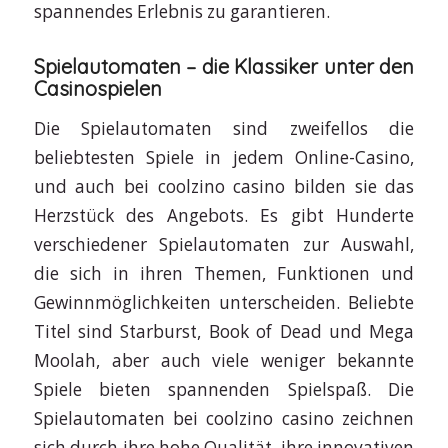
spannendes Erlebnis zu garantieren.
Spielautomaten – die Klassiker unter den
Casinospielen
Die Spielautomaten sind zweifellos die
beliebtesten Spiele in jedem Online-Casino,
und auch bei coolzino casino bilden sie das
Herzstück des Angebots. Es gibt Hunderte
verschiedener Spielautomaten zur Auswahl,
die sich in ihren Themen, Funktionen und
Gewinnmöglichkeiten unterscheiden. Beliebte
Titel sind Starburst, Book of Dead und Mega
Moolah, aber auch viele weniger bekannte
Spiele bieten spannenden Spielspaß. Die
Spielautomaten bei coolzino casino zeichnen
sich durch ihre hohe Qualität, ihre innovativen