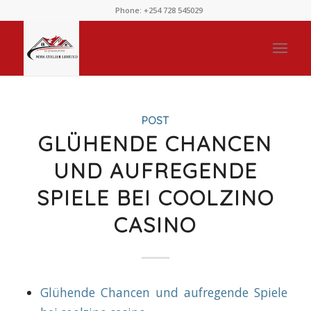
Phone: +254 728 545029
POST
GLÜHENDE CHANCEN
UND AUFREGENDE
SPIELE BEI COOLZINO
CASINO
Glühende Chancen und aufregende Spiele