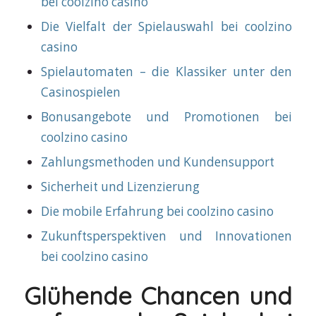
bei coolzino casino
Die Vielfalt der Spielauswahl bei coolzino
casino
Spielautomaten – die Klassiker unter den
Casinospielen
Bonusangebote und Promotionen bei
coolzino casino
Zahlungsmethoden und Kundensupport
Sicherheit und Lizenzierung
Die mobile Erfahrung bei coolzino casino
Zukunftsperspektiven und Innovationen
bei coolzino casino
Glühende Chancen und