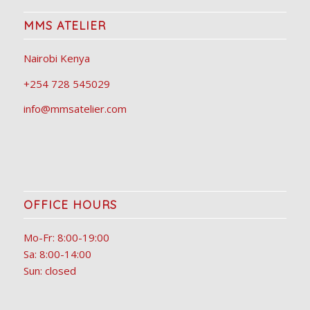
MMS ATELIER
Nairobi Kenya
+254 728 545029
info@mmsatelier.com
OFFICE HOURS
Mo-Fr: 8:00-19:00
Sa: 8:00-14:00
Sun: closed