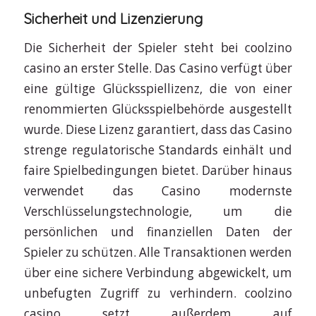
Sicherheit und Lizenzierung
Die Sicherheit der Spieler steht bei coolzino
casino an erster Stelle. Das Casino verfügt über
eine gültige Glücksspiellizenz, die von einer
renommierten Glücksspielbehörde ausgestellt
wurde. Diese Lizenz garantiert, dass das Casino
strenge regulatorische Standards einhält und
faire Spielbedingungen bietet. Darüber hinaus
verwendet das Casino modernste
Verschlüsselungstechnologie, um die
persönlichen und finanziellen Daten der
Spieler zu schützen. Alle Transaktionen werden
über eine sichere Verbindung abgewickelt, um
unbefugten Zugriff zu verhindern. coolzino
casino setzt außerdem auf