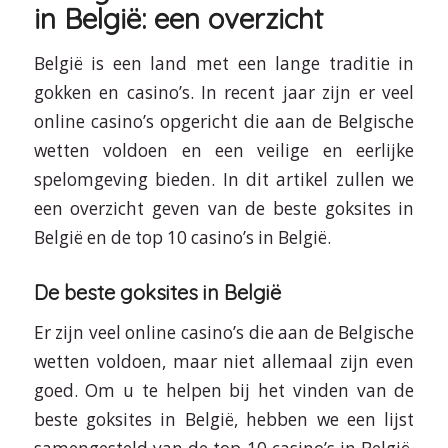
in België: een overzicht
België is een land met een lange traditie in
gokken en casino’s. In recent jaar zijn er veel
online casino’s opgericht die aan de Belgische
wetten voldoen en een veilige en eerlijke
spelomgeving bieden. In dit artikel zullen we
een overzicht geven van de beste goksites in
België en de top 10 casino’s in België.
De beste goksites in België
Er zijn veel online casino’s die aan de Belgische
wetten voldoen, maar niet allemaal zijn even
goed. Om u te helpen bij het vinden van de
beste goksites in België, hebben we een lijst