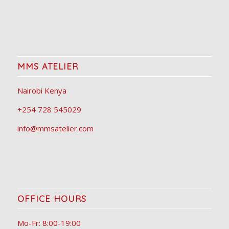
MMS ATELIER
Nairobi Kenya
+254 728 545029
info@mmsatelier.com
OFFICE HOURS
Mo-Fr: 8:00-19:00