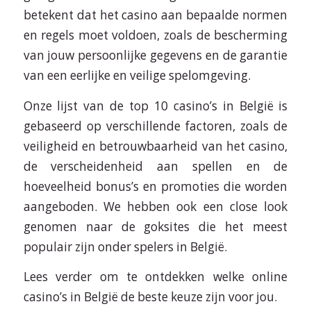
betekent dat het casino aan bepaalde normen
en regels moet voldoen, zoals de bescherming
van jouw persoonlijke gegevens en de garantie
van een eerlijke en veilige spelomgeving.
Onze lijst van de top 10 casino’s in België is
gebaseerd op verschillende factoren, zoals de
veiligheid en betrouwbaarheid van het casino,
de verscheidenheid aan spellen en de
hoeveelheid bonus’s en promoties die worden
aangeboden. We hebben ook een close look
genomen naar de goksites die het meest
populair zijn onder spelers in België.
Lees verder om te ontdekken welke online
casino’s in België de beste keuze zijn voor jou.