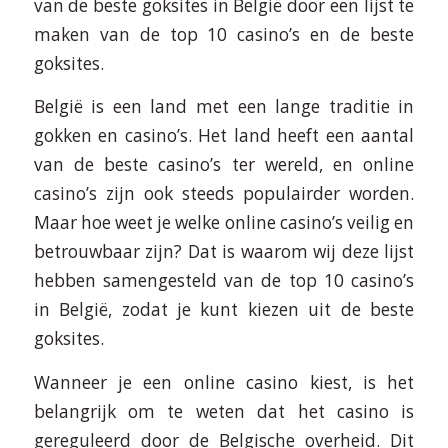
van de beste goksites in België door een lijst te
maken van de top 10 casino’s en de beste
goksites.
België is een land met een lange traditie in
gokken en casino’s. Het land heeft een aantal
van de beste casino’s ter wereld, en online
casino’s zijn ook steeds populairder worden.
Maar hoe weet je welke online casino’s veilig en
betrouwbaar zijn? Dat is waarom wij deze lijst
hebben samengesteld van de top 10 casino’s
in België, zodat je kunt kiezen uit de beste
goksites.
Wanneer je een online casino kiest, is het
belangrijk om te weten dat het casino is
gereguleerd door de Belgische overheid. Dit