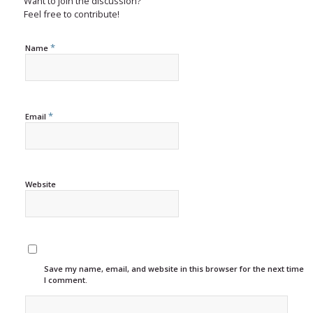
Want to join the discussion?
Feel free to contribute!
*
Name
*
Email
Website
Save my name, email, and website in this browser for the next time
I comment.