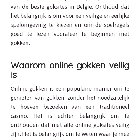
van de beste goksites in België. Onthoud dat
het belangrijk is om voor een veilige en eerlijke
spelomgeving te kiezen en om de spelregels
goed te lezen vooraleer te beginnen met
gokken.
Waarom online gokken veilig
is
Online gokken is een populaire manier om te
genieten van gokken, zonder het noodzakelijk
te hoeven bezoeken van een traditioneel
casino. Het is echter belangrijk om te
onthouden dat niet alle online goksites veilig
zijn. Het is belangrijk om te weten waar je mee