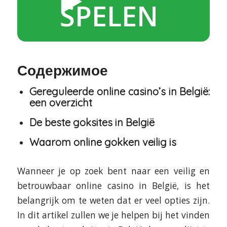
▶️
SPELEN
Содержимое
Gereguleerde online casino’s in België:
een overzicht
De beste goksites in België
Waarom online gokken veilig is
Wanneer je op zoek bent naar een veilig en
betrouwbaar online casino in België, is het
belangrijk om te weten dat er veel opties zijn.
In dit artikel zullen we je helpen bij het vinden