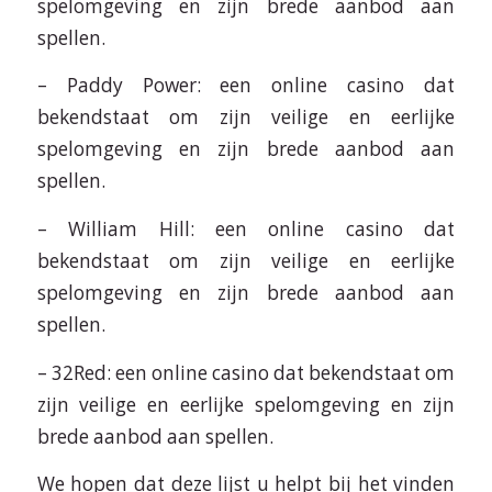
spelomgeving en zijn brede aanbod aan
spellen.
– Paddy Power: een online casino dat
bekendstaat om zijn veilige en eerlijke
spelomgeving en zijn brede aanbod aan
spellen.
– William Hill: een online casino dat
bekendstaat om zijn veilige en eerlijke
spelomgeving en zijn brede aanbod aan
spellen.
– 32Red: een online casino dat bekendstaat om
zijn veilige en eerlijke spelomgeving en zijn
brede aanbod aan spellen.
We hopen dat deze lijst u helpt bij het vinden