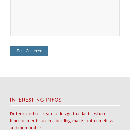
INTERESTING INFOS
Determined to create a design that lasts, where
function meets art in a building that is both timeless
and memorable.