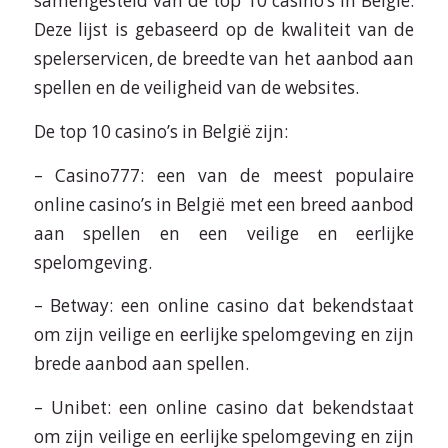
samengesteld van de top 10 casino’s in België.
Deze lijst is gebaseerd op de kwaliteit van de
spelerservicen, de breedte van het aanbod aan
spellen en de veiligheid van de websites.
De top 10 casino’s in België zijn:
– Casino777: een van de meest populaire
online casino’s in België met een breed aanbod
aan spellen en een veilige en eerlijke
spelomgeving.
– Betway: een online casino dat bekendstaat
om zijn veilige en eerlijke spelomgeving en zijn
brede aanbod aan spellen.
– Unibet: een online casino dat bekendstaat
om zijn veilige en eerlijke spelomgeving en zijn